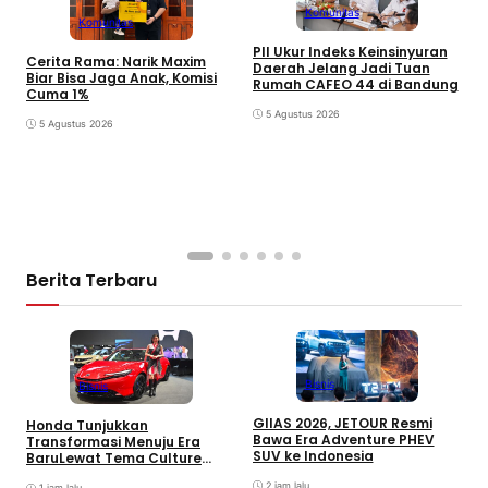
Komunitas
Komunitas
PII Ukur Indeks Keinsinyuran
Cerita Rama: Narik Maxim
Daerah Jelang Jadi Tuan
Biar Bisa Jaga Anak, Komisi
Rumah CAFEO 44 di Bandung
Cuma 1%
5 Agustus 2026
5 Agustus 2026
S
J
S
D
Berita Terbaru
Bisnis
Bisnis
GIIAS 2026, JETOUR Resmi
Honda Tunjukkan
T
Bawa Era Adventure PHEV
Transformasi Menuju Era
D
SUV ke Indonesia
BaruLewat Tema Culture
M
Evolved di GIIAS 2026
M
2 jam lalu
1 jam lalu