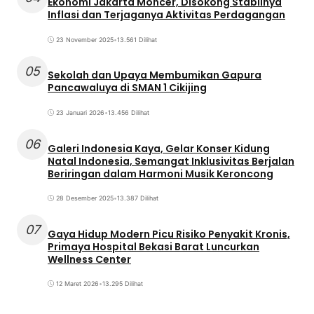
Ekonomi Jakarta Moncer, Disokong Stabilnya
Inflasi dan Terjaganya Aktivitas Perdagangan
23 November 2025
•
13.561 Dilihat
05
Sekolah dan Upaya Membumikan Gapura
Pancawaluya di SMAN 1 Cikijing
23 Januari 2026
•
13.456 Dilihat
06
Galeri Indonesia Kaya, Gelar Konser Kidung
Natal Indonesia, Semangat Inklusivitas Berjalan
Beriringan dalam Harmoni Musik Keroncong
28 Desember 2025
•
13.387 Dilihat
07
Gaya Hidup Modern Picu Risiko Penyakit Kronis,
Primaya Hospital Bekasi Barat Luncurkan
Wellness Center
12 Maret 2026
•
13.295 Dilihat