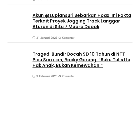
Akun @supiansuri Sebarkan Hoax! Ini Fakta
Terkait Proyek Jogging Track Langgar
Aturan di Situ 7 Muara Depok
31 Januari 2026
•
3 Komentar
Tragedi Bundir Bocah SD 10 Tahun di NTT
Picu Sorotan, Rocky Gerung: “Buku Tulis Itu
Hak Anak, Bukan Kemewahan!”
3 Februari 2026
•
3 Komentar