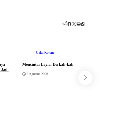
Facebook
Twitter
Mail
WhatsApp
Galeri
Kolom
aya
Mencintai Layla, Berkali-kali
Galeri
 Jadi
3 Agustus 2026
Kisah Wakil Perda
Sjafruddin Prawira
Berjualan Sukun G
31 Juli 2026