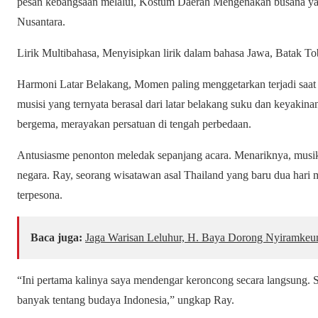
pesan kebangsaan melalui, Kostum Daerah Mengenakan busana ya
Nusantara.
Lirik Multibahasa, Menyisipkan lirik dalam bahasa Jawa, Batak To
Harmoni Latar Belakang, Momen paling menggetarkan terjadi saa
musisi yang ternyata berasal dari latar belakang suku dan keyakin
bergema, merayakan persatuan di tengah perbedaan.
Antusiasme penonton meledak sepanjang acara. Menariknya, musik
negara. Ray, seorang wisatawan asal Thailand yang baru dua hari 
terpesona.
Baca juga:
Jaga Warisan Leluhur, H. Baya Dorong Nyiramkeun
“Ini pertama kalinya saya mendengar keroncong secara langsung. S
banyak tentang budaya Indonesia,” ungkap Ray.