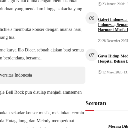
 lagu Natal dunia dengan identitas lokal.
23 Januari 2026
•
13
erinduan yang mendalam hingga sukacita yang
06
Galeri Indonesia
Indonesia, Seman
chiels membuka konser dengan nuansa haru,
Harmoni Musik 
ang tua.
28 Desember 2025
ne karya Illo Djeer, sebuah ajakan bagi semua
07
Gaya Hidup Mode
an berdendang bersama.
Hospital Bekasi 
12 Maret 2026
•
13.
ersitas Indonesia
ngle Bell Rock pun disulap menjadi aransemen
Sorotan
bukan sekadar konser musik, melainkan cermin
 Vanda Hutagalung, dan Melody memperkuat
Merasa Diba