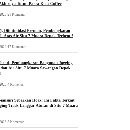
khirnya Tutup Paksa Koat Coffee
 2026
•
21 Komentar
, Diintimidasi Preman, Pembongkaran
i Atas Air Situ 7 Muara Depok Terhenti!
 2026
•
17 Komentar
rhenti, Pembongkaran Bangunan Jogging
adan Air Situ 7 Muara Sawangan Depok
n
 2026
•
4 Komentar
ansuri Sebarkan Hoax! Ini Fakta Terkait
ging Track Langgar Aturan di Situ 7 Muara
 2026
•
3 Komentar