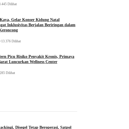
.445 Dilihat
 Kaya, Gelar Konser Kidung Natal
gat Inklusivitas Berjalan Beriringan dalam
Keroncong
•
13.376 Dilihat
rn Picu Risiko Penyakit Kronis, Primaya
Barat Luncurkan Wellness Center
285 Dilihat
ckingi, Disegel Tetap Beroperasi, Satpol