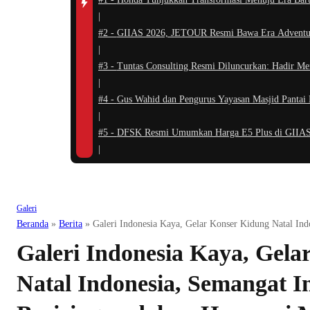
|
#2 -
GIIAS 2026, JETOUR Resmi Bawa Era Adventu
|
#3 -
Tuntas Consulting Resmi Diluncurkan: Hadir Me
|
#4 -
Gus Wahid dan Pengurus Yayasan Masjid Pantai
|
#5 -
DFSK Resmi Umumkan Harga E5 Plus di GIIAS 
|
Galeri
Beranda
»
Berita
»
Galeri Indonesia Kaya, Gelar Konser Kidung Natal Ind
Galeri Indonesia Kaya, Gela
Natal Indonesia, Semangat In