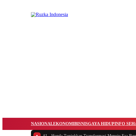
NASIONAL
EKONOMI
BISNIS
GAYA HIDUP
INFO SEH
#1 -
Honda Tunjukkan Transformasi Menuju Era Bar