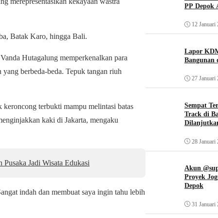
ng merepresentasikan kekayaan wastra
PP Depok A
12 Januari
ba, Batak Karo, hingga Bali.
Lapor KDM
t Vanda Hutagalung memperkenalkan para
Bangunan d
an yang berbeda-beda. Tepuk tangan riuh
27 Januari
Sempat Te
 keroncong terbukti mampu melintasi batas
Track di B
menginjakkan kaki di Jakarta, mengaku
Dilanjutka
28 Januari
 Pusaka Jadi Wisata Edukasi
Akun @supi
Proyek Jog
Depok
angat indah dan membuat saya ingin tahu lebih
31 Januari