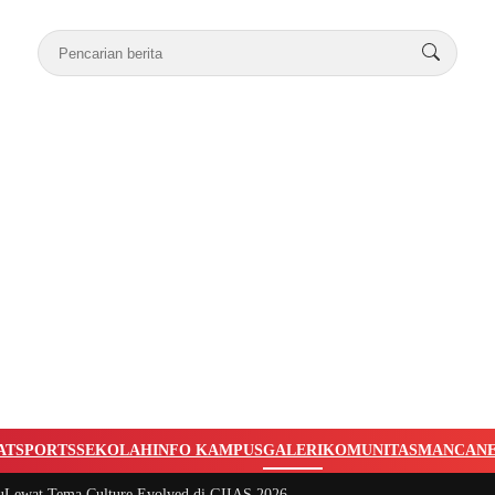
AT
SPORTS
SEKOLAH
INFO KAMPUS
GALERI
KOMUNITAS
MANCAN
uLewat Tema Culture Evolved di GIIAS 2026