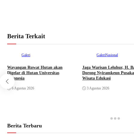
Berita Terkait
Galeri
Galeri
Nasional
Wayangan Ruwat Hutan akan
Jaga Warisan Leluhur, H. B
Digelar di Hutan Universitas
Dorong Nyiramkeun Pusaka
Indonesia
Wisata Edukasi
6 Agustus 2026
3 Agustus 2026
Berita Terbaru