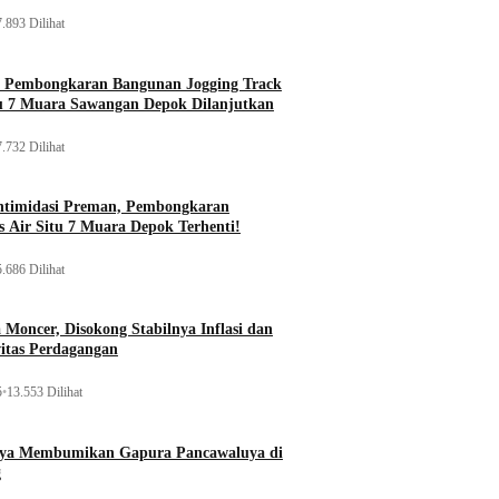
.893 Dilihat
, Pembongkaran Bangunan Jogging Track
tu 7 Muara Sawangan Depok Dilanjutkan
.732 Dilihat
ntimidasi Preman, Pembongkaran
 Air Situ 7 Muara Depok Terhenti!
.686 Dilihat
Moncer, Disokong Stabilnya Inflasi dan
vitas Perdagangan
5
•
13.553 Dilihat
aya Membumikan Gapura Pancawaluya di
g