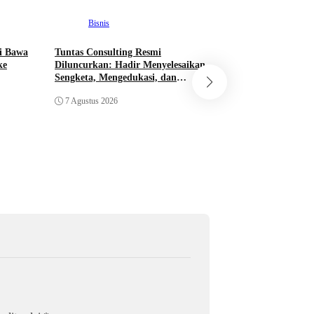
Bisnis
i Bawa
Tuntas Consulting Resmi
Nasional
ke
Diluncurkan: Hadir Menyelesaikan
Sengketa, Mengedukasi, dan
Mendorong Bisnis Naik Kelas
Gus Wahid dan Pen
7 Agustus 2026
Masjid Pantai Nus
Gaido Group, Sepa
Pengembangan Eko
7 Agustus 2026