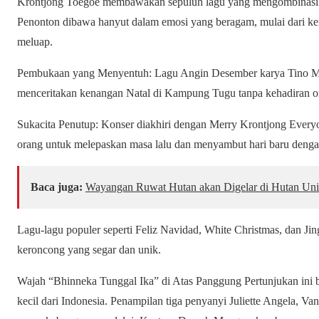
Krontjong Toegoe membawakan sepuluh lagu yang mengombinasikan
Penonton dibawa hanyut dalam emosi yang beragam, mulai dari k
meluap.
Pembukaan yang Menyentuh: Lagu Angin Desember karya Tino Mi
menceritakan kenangan Natal di Kampung Tugu tanpa kehadiran or
Sukacita Penutup: Konser diakhiri dengan Merry Krontjong Everyo
orang untuk melepaskan masa lalu dan menyambut hari baru deng
Baca juga:
Wayangan Ruwat Hutan akan Digelar di Hutan Univ
Lagu-lagu populer seperti Feliz Navidad, White Christmas, dan Ji
keroncong yang segar dan unik.
Wajah “Bhinneka Tunggal Ika” di Atas Panggung Pertunjukan ini 
kecil dari Indonesia. Penampilan tiga penyanyi Juliette Angela,