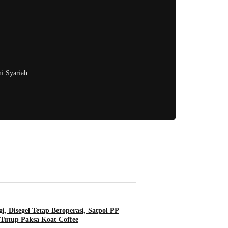
i Syariah
ncong
i, Disegel Tetap Beroperasi, Satpol PP
Tutup Paksa Koat Coffee