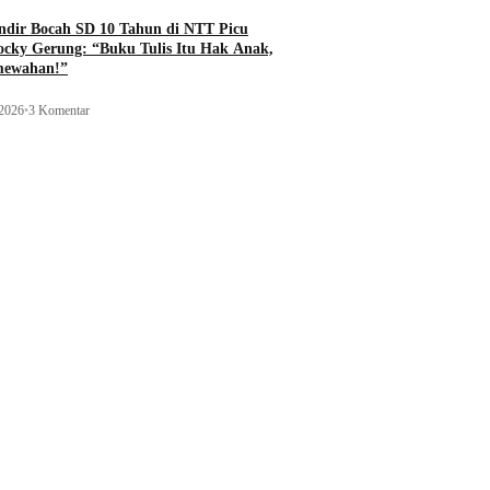
ndir Bocah SD 10 Tahun di NTT Picu
ocky Gerung: “Buku Tulis Itu Hak Anak,
mewahan!”
 2026
•
3 Komentar