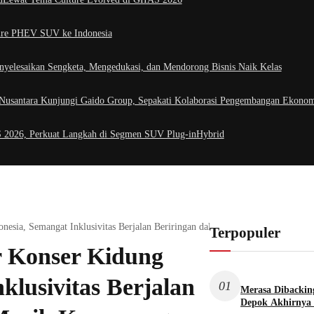
re PHEV SUV ke Indonesia
nyelesaikan Sengketa, Mengedukasi, dan Mendorong Bisnis Naik Kelas
 Nusantara Kunjungi Gaido Group, Sepakati Kolaborasi Pengembangan Ekonom
2026, Perkuat Langkah di Segmen SUV Plug-inHybrid
onesia, Semangat Inklusivitas Berjalan Beriringan dalam Harmoni Musik Kero
Terpopuler
r Konser Kidung
klusivitas Berjalan
01
Merasa Dibacking
Depok Akhirnya 