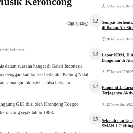
Musik Keroncong
12 Januari 2026
•
77
02
Sempat Terhenti
Facebook
Twitter
Mail
WhatsApp
di Badan Air Si
28 Januari 2026
•
27
 Natal Indonesia,
03
Lapor KDM, Dii
Bangunan di Atas
s dalam suasana hangat di Galeri Indonesia
27 Januari 2026
•
25
nyelenggarakan konser bertajuk “Kidung Natal
n semangat inklusivitas bisa berjalan
04
Ekonomi Jakarta 
Terjaganya Akti
anggung GIK diisi oleh Krontjong Toegoe,
23 November 202
 keroncong sejak tahun 1988.
05
Sekolah dan Up
SMAN 1 Cikijin