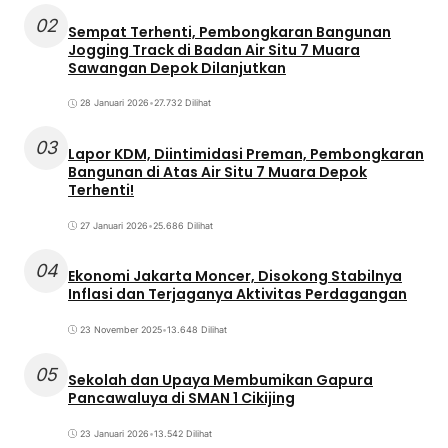
02
Sempat Terhenti, Pembongkaran Bangunan
Jogging Track di Badan Air Situ 7 Muara
Sawangan Depok Dilanjutkan
28 Januari 2026
•
27.732 Dilihat
03
Lapor KDM, Diintimidasi Preman, Pembongkaran
Bangunan di Atas Air Situ 7 Muara Depok
Terhenti!
27 Januari 2026
•
25.686 Dilihat
04
Ekonomi Jakarta Moncer, Disokong Stabilnya
Inflasi dan Terjaganya Aktivitas Perdagangan
23 November 2025
•
13.648 Dilihat
05
Sekolah dan Upaya Membumikan Gapura
Pancawaluya di SMAN 1 Cikijing
23 Januari 2026
•
13.542 Dilihat