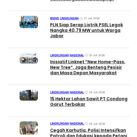
BISNIS
|
LINGKUNGAN
•
31 Juli 2026
PLN Siap Serap Listrik PSEL Legok
Nangka 40,79 MW untuk Warga
Jabar
LINGKUNGAN
|
NASIONAL
•
25 Juli 2026
Inisiatif Linknet “New Home-Pass,
New Tree”, Jaga Benteng Pesisir
dan Masa Depan Masyarakat
LINGKUNGAN
|
NASIONAL
•
24 Juli 2026
15 Hektar Lahan Sawit PT Condong
Garut Terbakar
LINGKUNGAN
|
NASIONAL
•
24 Juli 2026
Cegah Karhutla, Polisi Intensifkan
Patroli dan Edukasi kepada Petani