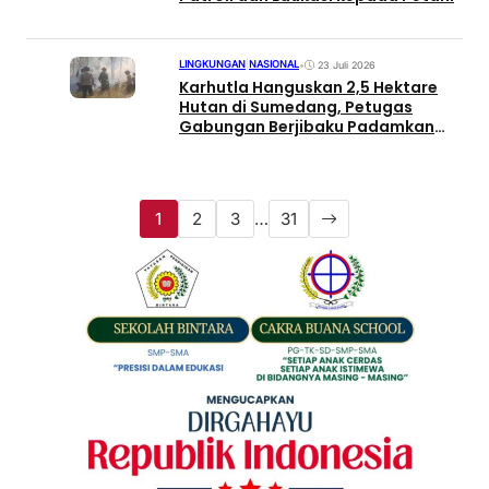
LINGKUNGAN
|
NASIONAL
•
23 Juli 2026
Karhutla Hanguskan 2,5 Hektare
Hutan di Sumedang, Petugas
Gabungan Berjibaku Padamkan
Api
1
2
3
…
31