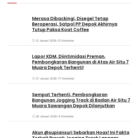
Merasa Dibackingi, Disegel Tetap
Beroperasi, Satpol PP Depok Akhirnya
Tutup Paksa Koat Coffee
12 Januari 2026
•
21 Komentar
Lapor KDM, Diintimidasi Preman,
Pembongkaran Bangunan di Atas Air Situ 7
Muara Depok Terhenti!
27 Januari 2026
•
17 Komentar
Sempat Terhenti, Pembongkaran
Bangunan Jogging Track di Badan Air Situ 7
Muara Sawangan Depok Dilanjutkan
28 Januari 2026
•
4 Komentar
Akun @supiansuri Sebarkan Hoax! Ini Fakta
Terkait Proyek Jogging Track Langgar