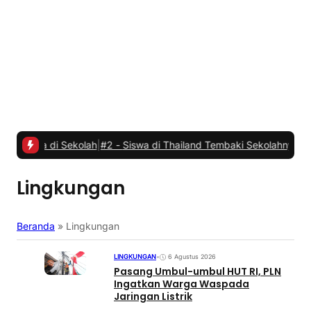
i Sekolah
|
#2 -
Siswa di Thailand Tembaki Sekolahnya, Tujuh Orang
Lingkungan
Beranda
»
Lingkungan
LINGKUNGAN
•
6 Agustus 2026
Pasang Umbul-umbul HUT RI, PLN
Ingatkan Warga Waspada
Jaringan Listrik