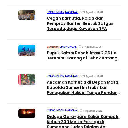
LINGKUNGAN
|
NASIONAL
•
3 Agustus 2026
Cegah Karhutla, Polda dan
Pemprov Banten Bentuk Satgas
Terpadu, Jaga Kawasan TPA
EKONOMI
|
LINGKUNGAN
•
3 Agustus 2026
Pupuk Kaltim Rehabilitasi 2,23 Ha
Terumbu Karang di Tebok Batang
LINGKUNGAN
|
NASIONAL
•
3 Agustus 2026
Ancaman Karhutla di Depan Mata,
Kapolda Sumsel Instruksikan
Penegakan Hukum Tanpa Pandang
Bulu
LINGKUNGAN
|
NASIONAL
•
1 Agustus 2026
Diduga Gara-gara Bakar Sampah,
Kebun 200 Meter Persegi di
Sumedang Ludes Dilalap Api