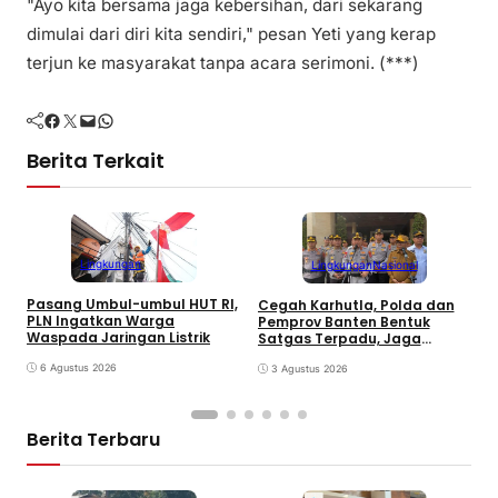
"Ayo kita bersama jaga kebersihan, dari sekarang
dimulai dari diri kita sendiri," pesan Yeti yang kerap
terjun ke masyarakat tanpa acara serimoni. (***)
Facebook
Twitter
Mail
WhatsApp
Berita Terkait
Lingkungan
Lingkungan
Nasional
Pasang Umbul-umbul HUT RI,
Cegah Karhutla, Polda dan
P
PLN Ingatkan Warga
Pemprov Banten Bentuk
2
Waspada Jaringan Listrik
Satgas Terpadu, Jaga
T
Kawasan TPA
6 Agustus 2026
3 Agustus 2026
Berita Terbaru