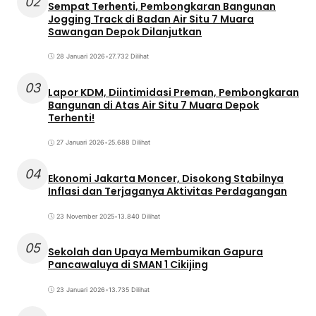
02
Sempat Terhenti, Pembongkaran Bangunan
Jogging Track di Badan Air Situ 7 Muara
Sawangan Depok Dilanjutkan
28 Januari 2026
•
27.732 Dilihat
03
Lapor KDM, Diintimidasi Preman, Pembongkaran
Bangunan di Atas Air Situ 7 Muara Depok
Terhenti!
27 Januari 2026
•
25.688 Dilihat
04
Ekonomi Jakarta Moncer, Disokong Stabilnya
Inflasi dan Terjaganya Aktivitas Perdagangan
23 November 2025
•
13.840 Dilihat
05
Sekolah dan Upaya Membumikan Gapura
Pancawaluya di SMAN 1 Cikijing
23 Januari 2026
•
13.735 Dilihat