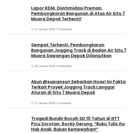
Lapor KDM, Diintimidasi Preman,
Pembongkaran Bangunan di Atas Air Situ 7
Muara Depok Terhenti!
27 Januari 2026
•
17 Komentar
Sempat Terhenti, Pembongkaran
Bangunan Jogging Track di Badan Air Situ 7
Muara Sawangan Depok Dilanjutkan
28 Januari 2026
•
4 Komentar
Akun @supiansuri Sebarkan Hoax! Ini Fakta
Terkait Proyek Jogging Track Langgar
Aturan di Situ 7 Muara Depok
31 Januari 2026
•
3 Komentar
Tragedi Bundir Bocah SD 10 Tahun di NTT
Picu Sorotan, Rocky Gerung: “Buku Tulis Itu
Hak Anak, Bukan Kemewahan!”