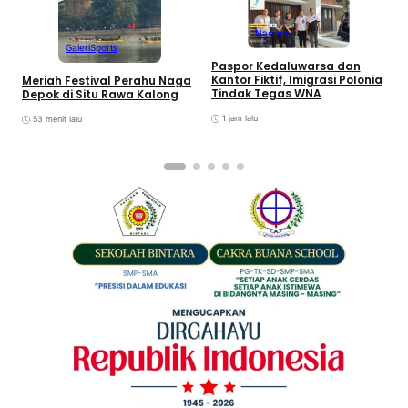
Nasional
Galeri
Sports
Paspor Kedaluwarsa dan
P
Kantor Fiktif, Imigrasi Polonia
Meriah Festival Perahu Naga
D
Tindak Tegas WNA
Depok di Situ Rawa Kalong
1 jam lalu
53 menit lalu