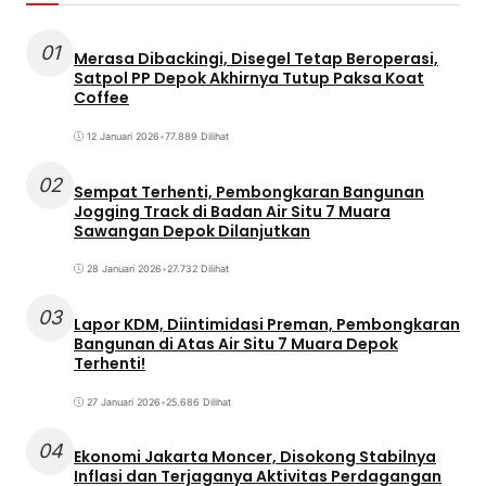
01
Merasa Dibackingi, Disegel Tetap Beroperasi,
Satpol PP Depok Akhirnya Tutup Paksa Koat
Coffee
12 Januari 2026
•
77.889 Dilihat
02
Sempat Terhenti, Pembongkaran Bangunan
Jogging Track di Badan Air Situ 7 Muara
Sawangan Depok Dilanjutkan
28 Januari 2026
•
27.732 Dilihat
03
Lapor KDM, Diintimidasi Preman, Pembongkaran
Bangunan di Atas Air Situ 7 Muara Depok
Terhenti!
27 Januari 2026
•
25.686 Dilihat
04
Ekonomi Jakarta Moncer, Disokong Stabilnya
Inflasi dan Terjaganya Aktivitas Perdagangan