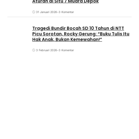
Aturan di Situ 7 Muara Depok
31 Januari 2026
•
3 Komentar
Tragedi Bundir Bocah SD 10 Tahun di NTT
Picu Sorotan, Rocky Gerung: “Buku Tulis Itu
Hak Anak, Bukan Kemewahan!”
3 Februari 2026
•
3 Komentar