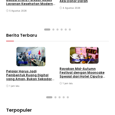
Y
Aksi Donor Darah
Layanan Kesehatan Modern
J
dan Perlindungan Sosial 300
S
4 Agustus 2026
Pekerja Rentan
5 Agustus 2026
Berita Terbaru
Gaya Hidup
Kuliner
Sekolah
Rayakan Mid-Autumn
Pelajar Harus Jadi
Festival dengan Mooncake
Pembentuk Ruang Digital
B
Spesial dari Hotel Ciputra
yang Aman, Bukan Sekadar
M
Jakarta
Pengguna
J
1 jam lalu
1 jam lalu
T
Terpopuler