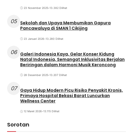
23 November 2025
•
13.382 Dilihat
05
Sekolah dan Upaya Membumikan Gapura
Pancawaluya di SMAN 1 Cikijing
23 Januari 2026
•
13.280 Dilihat
06
Galeri Indonesia Kaya, Gelar Konser Kidung
Natal Indonesia, Semangat Inklusivitas Berjalan
Beriringan dalam Harmoni Musik Keroncong
28 Desember 2025
•
13.207 Dilihat
07
Gaya Hidup Modern Picu Risiko Penyakit Kronis,
Primaya Hospital Bekasi Barat Luncurkan
Wellness Center
12 Maret 2026
•
13.115 Dilihat
Sorotan