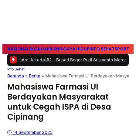
NASIONAL
EKONOMI
BISNIS
GAYA HIDUP
INFO SEHAT
SPORTS
S
utra Jakarta
|
#2 -
Bupati Bogor Rudi Susmanto Meresmikan Pasar He
Info Sehat
Beranda
»
Berita
»
Mahasiswa Farmasi UI Berdayakan Masyaraka
Mahasiswa Farmasi UI
Berdayakan Masyarakat
untuk Cegah ISPA di Desa
Cipinang
14 September 2025