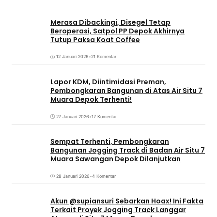
Merasa Dibackingi, Disegel Tetap
Beroperasi, Satpol PP Depok Akhirnya
Tutup Paksa Koat Coffee
12 Januari 2026
•
21 Komentar
Lapor KDM, Diintimidasi Preman,
Pembongkaran Bangunan di Atas Air Situ 7
Muara Depok Terhenti!
27 Januari 2026
•
17 Komentar
Sempat Terhenti, Pembongkaran
Bangunan Jogging Track di Badan Air Situ 7
Muara Sawangan Depok Dilanjutkan
28 Januari 2026
•
4 Komentar
Akun @supiansuri Sebarkan Hoax! Ini Fakta
Terkait Proyek Jogging Track Langgar