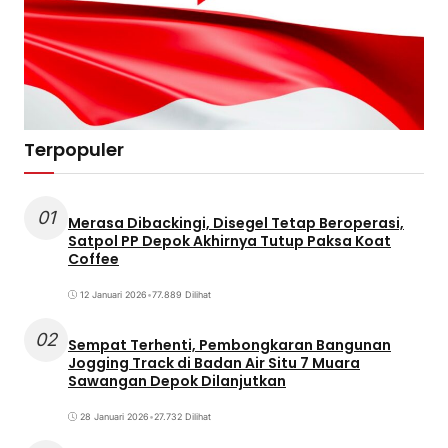
Terpopuler
01
Merasa Dibackingi, Disegel Tetap Beroperasi,
Satpol PP Depok Akhirnya Tutup Paksa Koat
Coffee
12 Januari 2026
•
77.889 Dilihat
02
Sempat Terhenti, Pembongkaran Bangunan
Jogging Track di Badan Air Situ 7 Muara
Sawangan Depok Dilanjutkan
28 Januari 2026
•
27.732 Dilihat