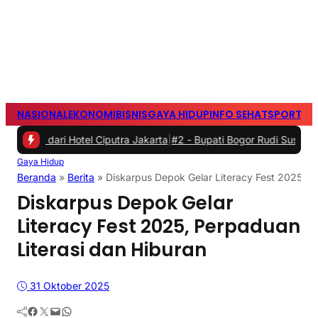
NASIONAL
EKONOMI
BISNIS
GAYA HIDUP
INFO SEHAT
SPORTS
S
ari Hotel Ciputra Jakarta
|
#2 -
Bupati Bogor Rudi Susmanto Meresm
Gaya Hidup
Beranda
»
Berita
»
Diskarpus Depok Gelar Literacy Fest 2025, P
Diskarpus Depok Gelar
Literacy Fest 2025, Perpaduan
Literasi dan Hiburan
31 Oktober 2025
Facebook
Twitter
Mail
WhatsApp