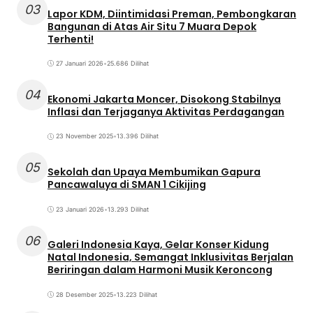
03
Lapor KDM, Diintimidasi Preman, Pembongkaran
Bangunan di Atas Air Situ 7 Muara Depok
Terhenti!
27 Januari 2026
•
25.686 Dilihat
04
Ekonomi Jakarta Moncer, Disokong Stabilnya
Inflasi dan Terjaganya Aktivitas Perdagangan
23 November 2025
•
13.396 Dilihat
05
Sekolah dan Upaya Membumikan Gapura
Pancawaluya di SMAN 1 Cikijing
23 Januari 2026
•
13.293 Dilihat
06
Galeri Indonesia Kaya, Gelar Konser Kidung
Natal Indonesia, Semangat Inklusivitas Berjalan
Beriringan dalam Harmoni Musik Keroncong
28 Desember 2025
•
13.223 Dilihat