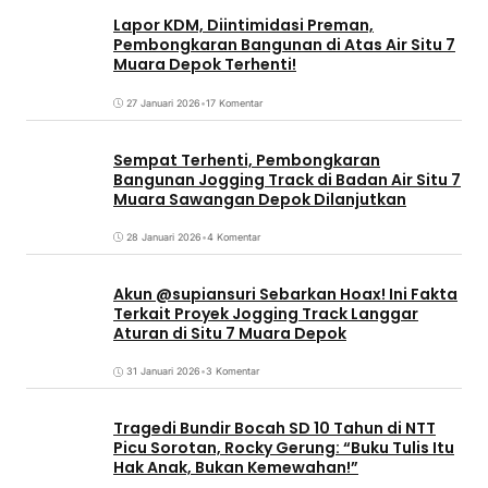
Lapor KDM, Diintimidasi Preman,
Pembongkaran Bangunan di Atas Air Situ 7
Muara Depok Terhenti!
27 Januari 2026
•
17 Komentar
Sempat Terhenti, Pembongkaran
Bangunan Jogging Track di Badan Air Situ 7
Muara Sawangan Depok Dilanjutkan
28 Januari 2026
•
4 Komentar
Akun @supiansuri Sebarkan Hoax! Ini Fakta
Terkait Proyek Jogging Track Langgar
Aturan di Situ 7 Muara Depok
31 Januari 2026
•
3 Komentar
Tragedi Bundir Bocah SD 10 Tahun di NTT
Picu Sorotan, Rocky Gerung: “Buku Tulis Itu
Hak Anak, Bukan Kemewahan!”