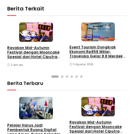
Berita Terkait
Gaya Hidup
Gaya Hidup
Kuliner
B
Event Tourism Dongkrak
Rayakan Mid-Autumn
B
Ekonomi Rp858 Miliar,
Festival dengan Mooncake
I
Traveloka Gelar 8.8 Merdeka
Spesial dari Hotel Ciputra
Sale
Jakarta
5 Agustus 2026
3 jam lalu
Berita Terbaru
Gaya Hidup
Kuliner
Sekolah
Rayakan Mid-Autumn
Pelajar Harus Jadi
Festival dengan Mooncake
Pembentuk Ruang Digital
B
Spesial dari Hotel Ciputra