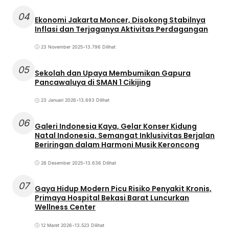
04
Ekonomi Jakarta Moncer, Disokong Stabilnya
Inflasi dan Terjaganya Aktivitas Perdagangan
23 November 2025
•
13.796 Dilihat
05
Sekolah dan Upaya Membumikan Gapura
Pancawaluya di SMAN 1 Cikijing
23 Januari 2026
•
13.693 Dilihat
06
Galeri Indonesia Kaya, Gelar Konser Kidung
Natal Indonesia, Semangat Inklusivitas Berjalan
Beriringan dalam Harmoni Musik Keroncong
28 Desember 2025
•
13.636 Dilihat
07
Gaya Hidup Modern Picu Risiko Penyakit Kronis,
Primaya Hospital Bekasi Barat Luncurkan
Wellness Center
12 Maret 2026
•
13.523 Dilihat