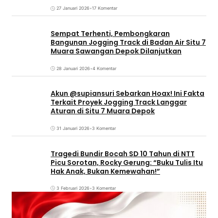
27 Januari 2026
•
17 Komentar
Sempat Terhenti, Pembongkaran
Bangunan Jogging Track di Badan Air Situ 7
Muara Sawangan Depok Dilanjutkan
28 Januari 2026
•
4 Komentar
Akun @supiansuri Sebarkan Hoax! Ini Fakta
Terkait Proyek Jogging Track Langgar
Aturan di Situ 7 Muara Depok
31 Januari 2026
•
3 Komentar
Tragedi Bundir Bocah SD 10 Tahun di NTT
Picu Sorotan, Rocky Gerung: “Buku Tulis Itu
Hak Anak, Bukan Kemewahan!”
3 Februari 2026
•
3 Komentar