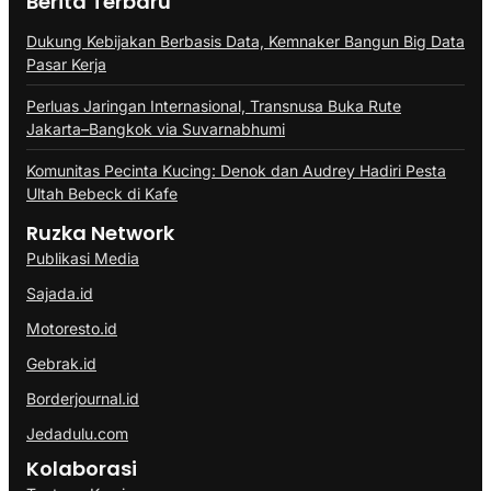
Berita Terbaru
Dukung Kebijakan Berbasis Data, Kemnaker Bangun Big Data
Pasar Kerja
Perluas Jaringan Internasional, Transnusa Buka Rute
Jakarta–Bangkok via Suvarnabhumi
Komunitas Pecinta Kucing: Denok dan Audrey Hadiri Pesta
Ultah Bebeck di Kafe
Ruzka Network
Publikasi Media
Sajada.id
Motoresto.id
Gebrak.id
Borderjournal.id
Jedadulu.com
Kolaborasi