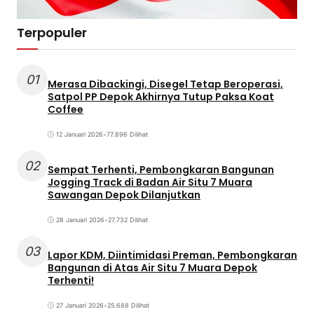
Terpopuler
01
Merasa Dibackingi, Disegel Tetap Beroperasi,
Satpol PP Depok Akhirnya Tutup Paksa Koat
Coffee
12 Januari 2026
•
77.896 Dilihat
02
Sempat Terhenti, Pembongkaran Bangunan
Jogging Track di Badan Air Situ 7 Muara
Sawangan Depok Dilanjutkan
28 Januari 2026
•
27.732 Dilihat
03
Lapor KDM, Diintimidasi Preman, Pembongkaran
Bangunan di Atas Air Situ 7 Muara Depok
Terhenti!
27 Januari 2026
•
25.688 Dilihat