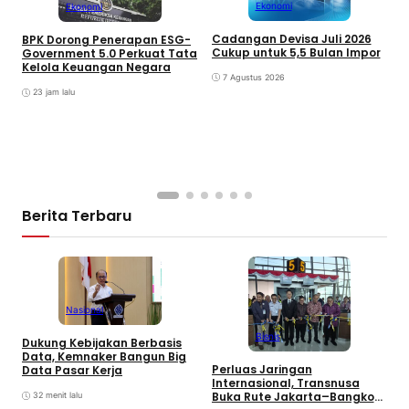
Ekonomi
Ekonomi
Cadangan Devisa Juli 2026
BPK Dorong Penerapan ESG-
Cukup untuk 5,5 Bulan Impor
B
Government 5.0 Perkuat Tata
M
Kelola Keuangan Negara
7 Agustus 2026
J
T
23 jam lalu
Berita Terbaru
Nasional
Bisnis
Dukung Kebijakan Berbasis
K
Data, Kemnaker Bangun Big
D
Perluas Jaringan
Data Pasar Kerja
P
Internasional, Transnusa
Buka Rute Jakarta–Bangkok
32 menit lalu