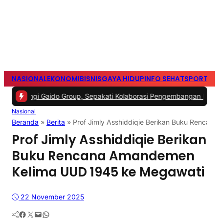
NASIONAL
EKONOMI
BISNIS
GAYA HIDUP
INFO SEHAT
SPORTS
S
gi Gaido Group, Sepakati Kolaborasi Pengembangan Ekonomi Syaria
Nasional
Beranda
»
Berita
»
Prof Jimly Asshiddiqie Berikan Buku Renca
Prof Jimly Asshiddiqie Berikan
Buku Rencana Amandemen
Kelima UUD 1945 ke Megawati
22 November 2025
Facebook
Twitter
Mail
WhatsApp