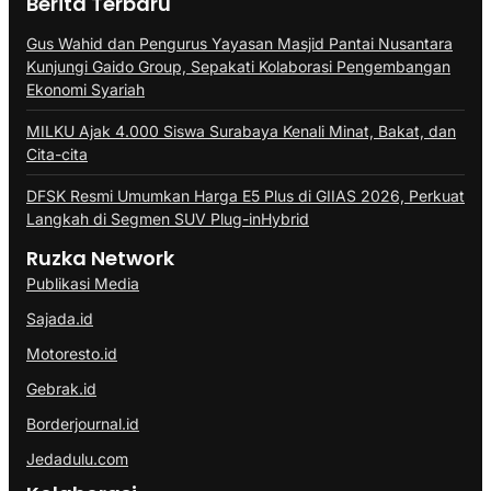
Berita Terbaru
Gus Wahid dan Pengurus Yayasan Masjid Pantai Nusantara
Kunjungi Gaido Group, Sepakati Kolaborasi Pengembangan
Ekonomi Syariah
MILKU Ajak 4.000 Siswa Surabaya Kenali Minat, Bakat, dan
Cita-cita
DFSK Resmi Umumkan Harga E5 Plus di GIIAS 2026, Perkuat
Langkah di Segmen SUV Plug-inHybrid
Ruzka Network
Publikasi Media
Sajada.id
Motoresto.id
Gebrak.id
Borderjournal.id
Jedadulu.com