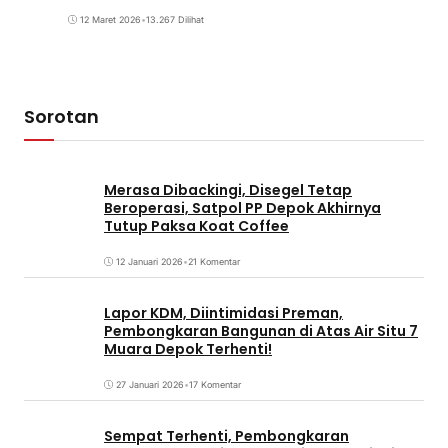
12 Maret 2026
•
13.267 Dilihat
Sorotan
Merasa Dibackingi, Disegel Tetap
Beroperasi, Satpol PP Depok Akhirnya
Tutup Paksa Koat Coffee
12 Januari 2026
•
21 Komentar
Lapor KDM, Diintimidasi Preman,
Pembongkaran Bangunan di Atas Air Situ 7
Muara Depok Terhenti!
27 Januari 2026
•
17 Komentar
Sempat Terhenti, Pembongkaran