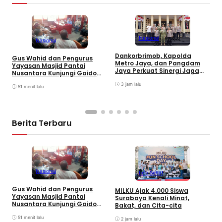
Nasional
Nasional
Dankorbrimob, Kapolda
Gus Wahid dan Pengurus
I
Metro Jaya, dan Pangdam
Yayasan Masjid Pantai
S
Jaya Perkuat Sinergi Jaga
Nusantara Kunjungi Gaido
G
Keamanan Jakarta
Group, Sepakati Kolaborasi
T
3 jam lalu
Pengembangan Ekonomi
51 menit lalu
Syariah
Berita Terbaru
D
Nasional
Info Sehat
E
L
Gus Wahid dan Pengurus
P
MILKU Ajak 4.000 Siswa
Yayasan Masjid Pantai
Surabaya Kenali Minat,
Nusantara Kunjungi Gaido
Bakat, dan Cita-cita
Group, Sepakati Kolaborasi
Pengembangan Ekonomi
51 menit lalu
2 jam lalu