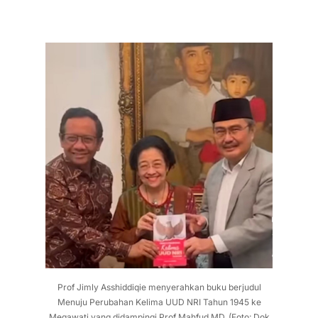
Prof Jimly Asshiddiqie menyerahkan buku berjudul
Menuju Perubahan Kelima UUD NRI Tahun 1945 ke
Megawati yang didampingi Prof Mahfud MD. (Foto: Dok