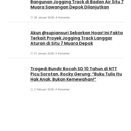
Bangunan Jogging Track di Badan Air Situ 7
Muara Sawangan Depok Dilanjutkan
28 Januari 2026
•
4 Komentar
Akun @supiansuri Sebarkan Hoax! Ini Fakta
Terkait Proyek Jogging Track Langgar
Aturan di Situ 7 Muara Depok
31 Januari 2026
•
3 Komentar
Tragedi Bundir Bocah SD 10 Tahun di NTT
Picu Sorotan, Rocky Gerung: “Buku Tulis Itu
Hak Anak, Bukan Kemewahan!”
3 Februari 2026
•
3 Komentar