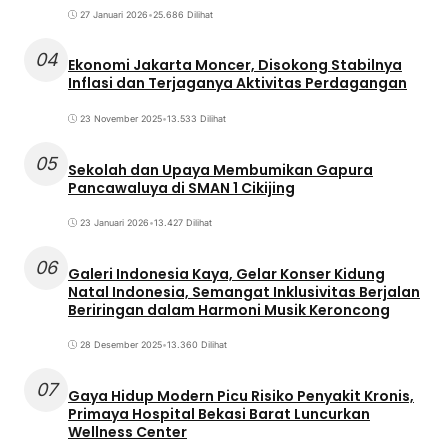
27 Januari 2026
•
25.686 Dilihat
04
Ekonomi Jakarta Moncer, Disokong Stabilnya
Inflasi dan Terjaganya Aktivitas Perdagangan
23 November 2025
•
13.533 Dilihat
05
Sekolah dan Upaya Membumikan Gapura
Pancawaluya di SMAN 1 Cikijing
23 Januari 2026
•
13.427 Dilihat
06
Galeri Indonesia Kaya, Gelar Konser Kidung
Natal Indonesia, Semangat Inklusivitas Berjalan
Beriringan dalam Harmoni Musik Keroncong
28 Desember 2025
•
13.360 Dilihat
07
Gaya Hidup Modern Picu Risiko Penyakit Kronis,
Primaya Hospital Bekasi Barat Luncurkan
Wellness Center