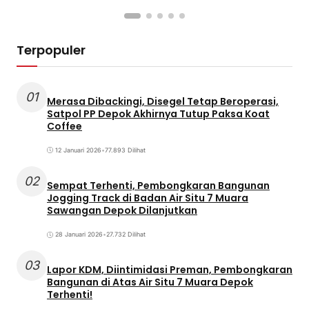
Syariah
Terpopuler
01
Merasa Dibackingi, Disegel Tetap Beroperasi,
Satpol PP Depok Akhirnya Tutup Paksa Koat
Coffee
12 Januari 2026
•
77.893 Dilihat
02
Sempat Terhenti, Pembongkaran Bangunan
Jogging Track di Badan Air Situ 7 Muara
Sawangan Depok Dilanjutkan
28 Januari 2026
•
27.732 Dilihat
03
Lapor KDM, Diintimidasi Preman, Pembongkaran
Bangunan di Atas Air Situ 7 Muara Depok
Terhenti!