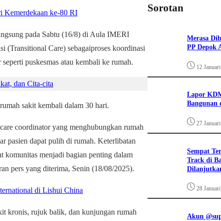
Sorotan
ri Kemerdekaan ke-80 RI
angsung pada Sabtu (16/8) di Aula IMERI
Merasa Diba
PP Depok A
 (Transitional Care) sebagaiproses koordinasi
r seperti puskesmas atau kembali ke rumah.
12 Januar
t, dan Cita-cita
Lapor KDM
Bangunan d
 rumah sakit kembali dalam 30 hari.
27 Januar
i care coordinator yang menghubungkan rumah
ar pasien dapat pulih di rumah. Keterlibatan
Sempat Te
sat komunitas menjadi bagian penting dalam
Track di B
an pers yang diterima, Senin (18/08/2025).
Dilanjutka
28 Januar
ernational di Lishui China
it kronis, rujuk balik, dan kunjungan rumah
Akun @supi