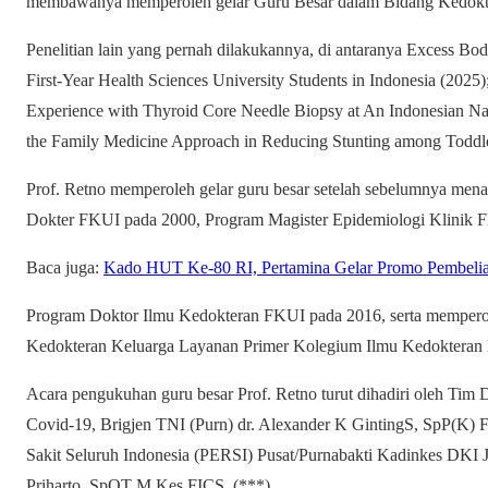
membawanya memperoleh gelar Guru Besar dalam Bidang Kedok
Penelitian lain yang pernah dilakukannya, di antaranya Excess Bo
First-Year Health Sciences University Students in Indonesia (2025)
Experience with Thyroid Core Needle Biopsy at An Indonesian Nati
the Family Medicine Approach in Reducing Stunting among Toddle
Prof. Retno memperoleh gelar guru besar setelah sebelumnya men
Dokter FKUI pada 2000, Program Magister Epidemiologi Klinik 
Baca juga:
Kado HUT Ke-80 RI, Pertamina Gelar Promo Pembelian
Program Doktor Ilmu Kedokteran FKUI pada 2016, serta memperole
Kedokteran Keluarga Layanan Primer Kolegium Ilmu Kedokteran 
Acara pengukuhan guru besar Prof. Retno turut dihadiri oleh Tim 
Covid-19, Brigjen TNI (Purn) dr. Alexander K GintingS, SpP(K
Sakit Seluruh Indonesia (PERSI) Pusat/Purnabakti Kadinkes DKI 
Priharto, SpOT M.Kes FICS. (***)