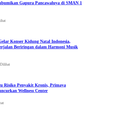
mbumikan Gapura Pancawaluya di SMAN 1
ihat
Gelar Konser Kidung Natal Indonesia,
Berjalan Beriringan dalam Harmoni Musik
Dilihat
 Risiko Penyakit Kronis, Primaya
uncurkan Wellness Center
hat