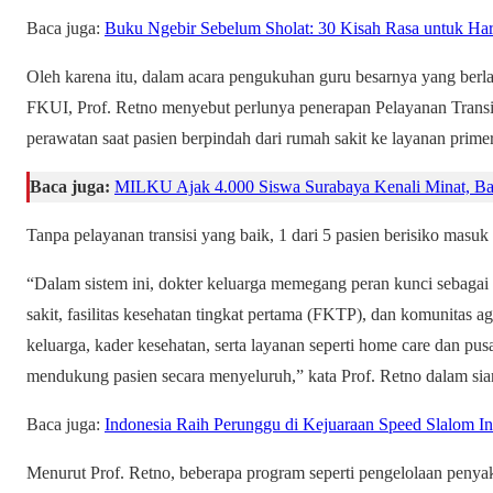
Baca juga:
Buku Ngebir Sebelum Sholat: 30 Kisah Rasa untuk Ha
Oleh karena itu, dalam acara pengukuhan guru besarnya yang berl
FKUI, Prof. Retno menyebut perlunya penerapan Pelayanan Transisi
perawatan saat pasien berpindah dari rumah sakit ke layanan prime
Baca juga:
MILKU Ajak 4.000 Siswa Surabaya Kenali Minat, Baka
Tanpa pelayanan transisi yang baik, 1 dari 5 pasien berisiko masuk
“Dalam sistem ini, dokter keluarga memegang peran kunci sebaga
sakit, fasilitas kesehatan tingkat pertama (FKTP), dan komunitas ag
keluarga, kader kesehatan, serta layanan seperti home care dan pu
mendukung pasien secara menyeluruh,” kata Prof. Retno dalam siar
Baca juga:
Indonesia Raih Perunggu di Kejuaraan Speed Slalom Int
Menurut Prof. Retno, beberapa program seperti pengelolaan penyak