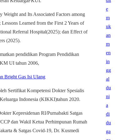
teran KeluargaFKUI.
dy Weight and Its Associated Factors among
; Lessons Learned from the First 2 Years of
onal Referral Hospital(2025); dan Effect of
rs (2025).
amatkan pendidikan Program Pendidikan
FKM UI tahun 2006,
 Bright Gas Isi Ulang
h Sertifikat Kompetensi Dokter Spesialis
Keluarga Indonesia (KIKKI)tahun 2020.
Dokter Kepresidenan RI/Purnabakti Satgas
) FCCP dan Wakil Ketua Perhimpunan Rumah
Jakarta & Satgas Covid-19, Dr. Kusmedi