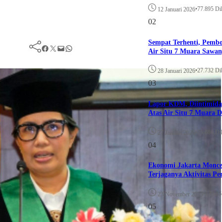
•
77.895 Dil
12 Januari 2026
02
Sempat Terhenti, Pemb
Facebook
Twitter
Mail
WhatsApp
Air Situ 7 Muara Sawa
•
27.732 Dil
28 Januari 2026
03
Lapor KDM, Diintimida
Atas Air Situ 7 Muara D
•
25.686 Dil
27 Januari 2026
04
Ekonomi Jakarta Moncer
Terjaganya Aktivitas P
•
13.686 
23 November 2025
05