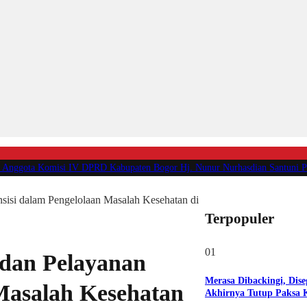
omisi IV DPRD Kabupaten Bogor Hj. Nunur Nurhasdian Santuni Puluhan Ana
sisi dalam Pengelolaan Masalah Kesehatan di
Terpopuler
01
 dan Pelayanan
Merasa Dibackingi, Dise
 Masalah Kesehatan
Akhirnya Tutup Paksa K