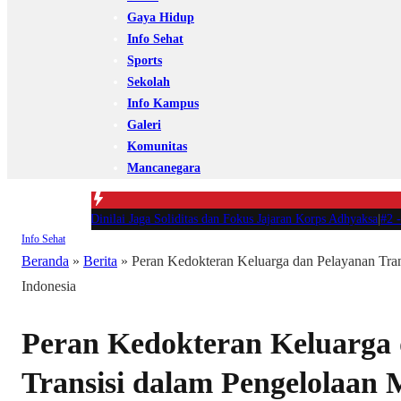
Gaya Hidup
Info Sehat
Sports
Sekolah
Info Kampus
Galeri
Komunitas
Mancanegara
ung Dinilai Jaga Soliditas dan Fokus Jajaran Korps Adhyaksa
|
#2 -
Anggota K
Info Sehat
Beranda
»
Berita
»
Peran Kedokteran Keluarga dan Pelayanan Tran
Indonesia
Peran Kedokteran Keluarga
Transisi dalam Pengelolaan