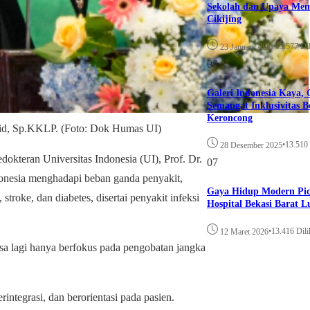
Sekolah dan Upaya Me
Cikijing
•
13.577 Dil
23 Januari 2026
06
Galeri Indonesia Kaya, 
Semangat Inklusivitas 
Keroncong
pid, Sp.KKLP. (Foto: Dok Humas UI)
•
13.510 
28 Desember 2025
kteran Universitas Indonesia (UI), Prof. Dr.
07
donesia menghadapi beban ganda penyakit,
Gaya Hidup Modern Picu
stroke, dan diabetes, disertai penyakit infeksi
Hospital Bekasi Barat L
•
13.416 Dili
12 Maret 2026
isa lagi hanya berfokus pada pengobatan jangka
rintegrasi, dan berorientasi pada pasien.