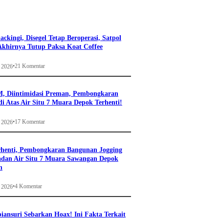
ckingi, Disegel Tetap Beroperasi, Satpol
khirnya Tutup Paksa Koat Coffee
•
21 Komentar
i 2026
, Diintimidasi Preman, Pembongkaran
i Atas Air Situ 7 Muara Depok Terhenti!
•
17 Komentar
i 2026
rhenti, Pembongkaran Bangunan Jogging
adan Air Situ 7 Muara Sawangan Depok
n
•
4 Komentar
i 2026
ansuri Sebarkan Hoax! Ini Fakta Terkait