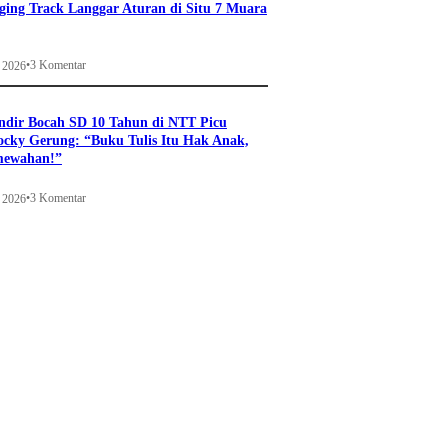
ging Track Langgar Aturan di Situ 7 Muara
•
3 Komentar
i 2026
ndir Bocah SD 10 Tahun di NTT Picu
ocky Gerung: “Buku Tulis Itu Hak Anak,
mewahan!”
•
3 Komentar
i 2026