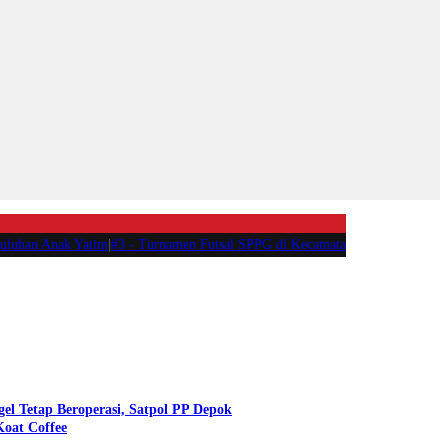
k Yatim
|
#3 -
Turnamen Futsal SPPG di Kecamatan Tanjungsari Bogor, Sambu
gel Tetap Beroperasi, Satpol PP Depok
oat Coffee