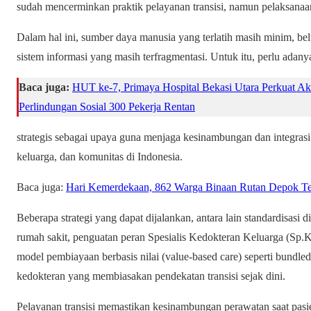
sudah mencerminkan praktik pelayanan transisi, namun pelaksanaa
Dalam hal ini, sumber daya manusia yang terlatih masih minim, be
sistem informasi yang masih terfragmentasi. Untuk itu, perlu adan
Baca juga:
HUT ke-7, Primaya Hospital Bekasi Utara Perkuat A
Perlindungan Sosial 300 Pekerja Rentan
strategis sebagai upaya guna menjaga kesinambungan dan integrasi
keluarga, dan komunitas di Indonesia.
Baca juga:
Hari Kemerdekaan, 862 Warga Binaan Rutan Depok Te
Beberapa strategi yang dapat dijalankan, antara lain standardisasi 
rumah sakit, penguatan peran Spesialis Kedokteran Keluarga (Sp.KKL
model pembiayaan berbasis nilai (value-based care) seperti bundle
kedokteran yang membiasakan pendekatan transisi sejak dini.
Pelayanan transisi memastikan kesinambungan perawatan saat pasien