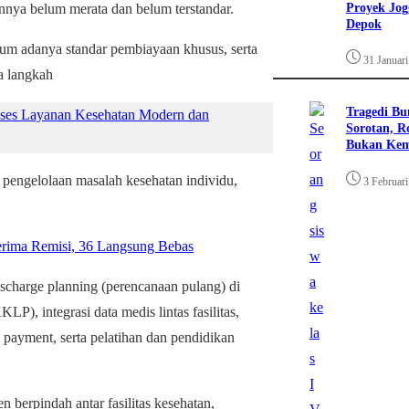
Proyek Jog
nnya belum merata dan belum terstandar.
Depok
lum adanya standar pembiayaan khusus, serta
31 Januar
ya langkah
Tragedi Bu
kses Layanan Kesehatan Modern dan
Sorotan, R
Bukan Ke
 pengelolaan masalah kesehatan individu,
3 Februar
rima Remisi, 36 Langsung Bebas
discharge planning (perencanaan pulang) di
P), integrasi data medis lintas fasilitas,
d payment, serta pelatihan dan pendidikan
 berpindah antar fasilitas kesehatan,