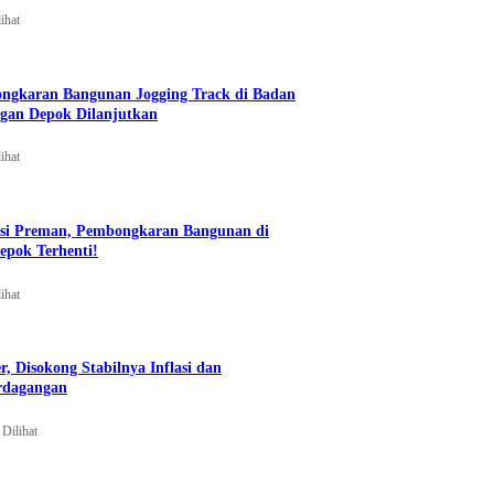
ihat
ongkaran Bangunan Jogging Track di Badan
ngan Depok Dilanjutkan
ihat
si Preman, Pembongkaran Bangunan di
epok Terhenti!
ihat
, Disokong Stabilnya Inflasi dan
erdagangan
Dilihat