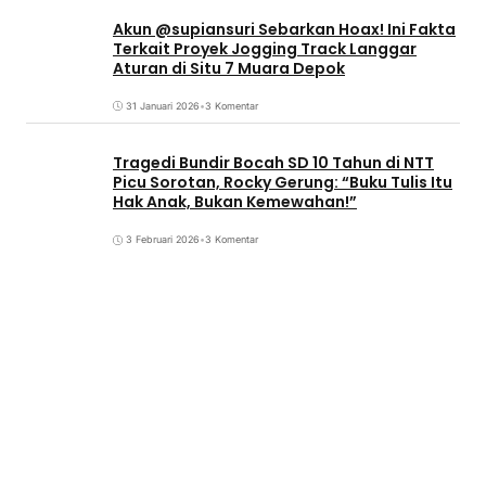
Akun @supiansuri Sebarkan Hoax! Ini Fakta
Terkait Proyek Jogging Track Langgar
Aturan di Situ 7 Muara Depok
31 Januari 2026
•
3 Komentar
Tragedi Bundir Bocah SD 10 Tahun di NTT
Picu Sorotan, Rocky Gerung: “Buku Tulis Itu
Hak Anak, Bukan Kemewahan!”
3 Februari 2026
•
3 Komentar