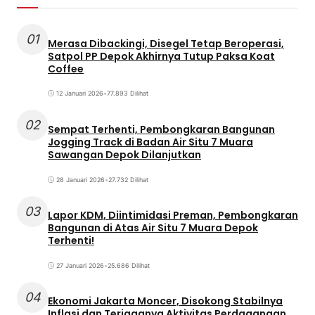
01
Merasa Dibackingi, Disegel Tetap Beroperasi,
Satpol PP Depok Akhirnya Tutup Paksa Koat
Coffee
12 Januari 2026
•
77.893 Dilihat
02
Sempat Terhenti, Pembongkaran Bangunan
Jogging Track di Badan Air Situ 7 Muara
Sawangan Depok Dilanjutkan
28 Januari 2026
•
27.732 Dilihat
03
Lapor KDM, Diintimidasi Preman, Pembongkaran
Bangunan di Atas Air Situ 7 Muara Depok
Terhenti!
27 Januari 2026
•
25.686 Dilihat
04
Ekonomi Jakarta Moncer, Disokong Stabilnya
Inflasi dan Terjaganya Aktivitas Perdagangan