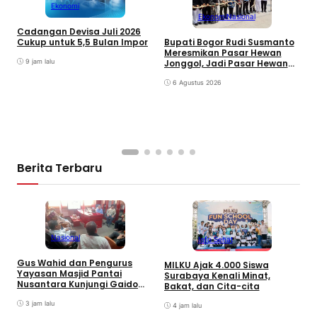
Ekonomi
Ekonomi
Nasional
Cadangan Devisa Juli 2026
Cukup untuk 5,5 Bulan Impor
Bupati Bogor Rudi Susmanto
Meresmikan Pasar Hewan
9 jam lalu
Jonggol, Jadi Pasar Hewan
Terbesar di Jabar
6 Agustus 2026
G
k
M
Berita Terbaru
Nasional
Info Sehat
D
Gus Wahid dan Pengurus
MILKU Ajak 4.000 Siswa
E
Yayasan Masjid Pantai
Surabaya Kenali Minat,
L
Nusantara Kunjungi Gaido
Bakat, dan Cita-cita
P
Group, Sepakati Kolaborasi
Pengembangan Ekonomi
3 jam lalu
4 jam lalu
Syariah