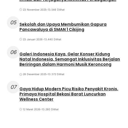
23 November 2025
•
13.546 Dilihat
05
Sekolah dan Upaya Membumikan Gapura
Pancawaluya di SMAN 1 Cikijing
23 Januari 2026
•
13.440 Dilihat
06
Galeri Indonesia Kaya, Gelar Konser Kidung
Natal Indonesia, Semangat Inklusivitas Berjalan
Beriringan dalam Harmoni Musik Keroncong
28 Desember 2025
•
13.372 Dilihat
07
Gaya Hidup Modern Picu Risiko Penyakit Kronis,
Primaya Hospital Bekasi Barat Luncurkan
Wellness Center
12 Maret 2026
•
13.280 Dilihat