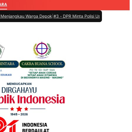
ARA
 Warga Depok
|
#3 -
DPR Minta Polisi Usut Tuntas Kasus Temuan Senja