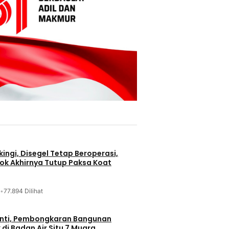
ingi, Disegel Tetap Beroperasi,
ok Akhirnya Tutup Paksa Koat
•
77.894 Dilihat
nti, Pembongkaran Bangunan
di Badan Air Situ 7 Muara