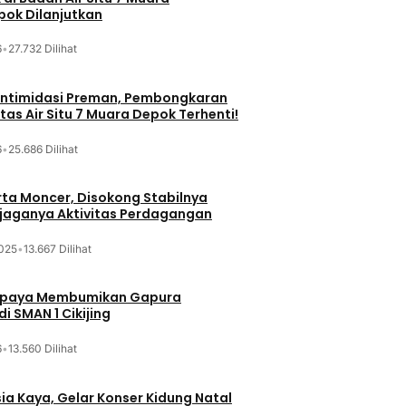
ok Dilanjutkan
6
•
27.732 Dilihat
iintimidasi Preman, Pembongkaran
tas Air Situ 7 Muara Depok Terhenti!
6
•
25.686 Dilihat
ta Moncer, Disokong Stabilnya
erjaganya Aktivitas Perdagangan
025
•
13.667 Dilihat
Upaya Membumikan Gapura
i SMAN 1 Cikijing
6
•
13.560 Dilihat
sia Kaya, Gelar Konser Kidung Natal