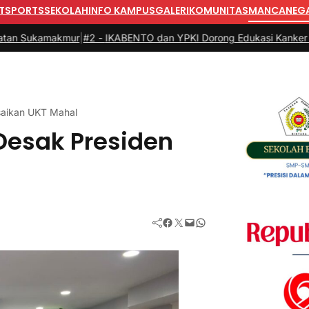
T
SPORTS
SEKOLAH
INFO KAMPUS
GALERI
KOMUNITAS
MANCANEG
kmur
|
#2 -
IKABENTO dan YPKI Dorong Edukasi Kanker Menjangkau
saikan UKT Mahal
Desak Presiden
Facebook
Twitter
Mail
WhatsApp