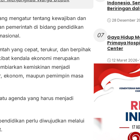
Indonesia, Se
Beriringan da
ang mengatur tentang kewajiban dan
28 Desember 2
an pemerintah di bidang pendidikan
07
nasional.
Gaya Hidup Mo
Primaya Hospi
Center
ntah yang cepat, terukur, dan berpihak
akibat kendala ekonomi merupakan
12 Maret 2026
•
embiarkan kemiskinan menjadi
nyur, ekonom, maupun pemimpin masa
tu agenda yang harus menjadi
endidikan perlu diwujudkan melalui
.