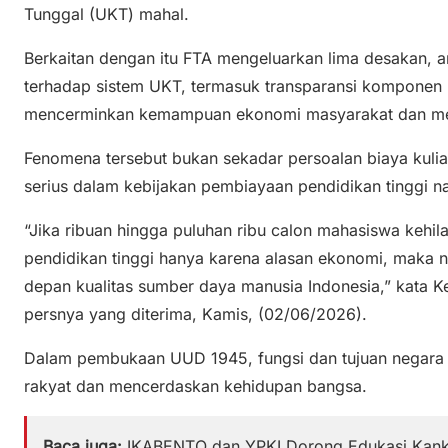
Tunggal (UKT) mahal.
Berkaitan dengan itu FTA mengeluarkan lima desakan, an
terhadap sistem UKT, termasuk transparansi komponen
mencerminkan kemampuan ekonomi masyarakat dan mem
Fenomena tersebut bukan sekadar persoalan biaya kulia
serius dalam kebijakan pembiayaan pendidikan tinggi na
“Jika ribuan hingga puluhan ribu calon mahasiswa ke
pendidikan tinggi hanya karena alasan ekonomi, maka
depan kualitas sumber daya manusia Indonesia,” kata Ke
persnya yang diterima, Kamis, (02/06/2026).
Dalam pembukaan UUD 1945, fungsi dan tujuan negara
rakyat dan mencerdaskan kehidupan bangsa.
Baca juga:
IKABENTO dan YPKI Dorong Edukasi Kan