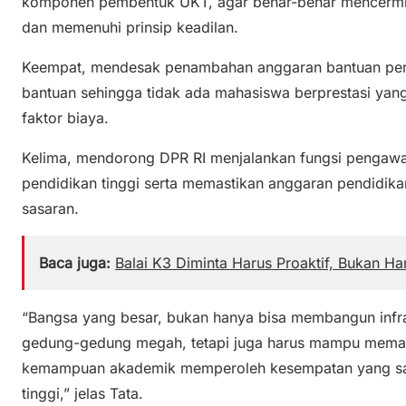
komponen pembentuk UKT, agar benar-benar mencerm
dan memenuhi prinsip keadilan.
Keempat, mendesak penambahan anggaran bantuan pen
bantuan sehingga tidak ada mahasiswa berprestasi yan
faktor biaya.
Kelima, mendorong DPR RI menjalankan fungsi pengaw
pendidikan tinggi serta memastikan anggaran pendidikan
sasaran.
Baca juga:
Balai K3 Diminta Harus Proaktif, Bukan Han
“Bangsa yang besar, bukan hanya bisa membangun infras
gedung-gedung megah, tetapi juga harus mampu memast
kemampuan akademik memperoleh kesempatan yang s
tinggi,” jelas Tata.