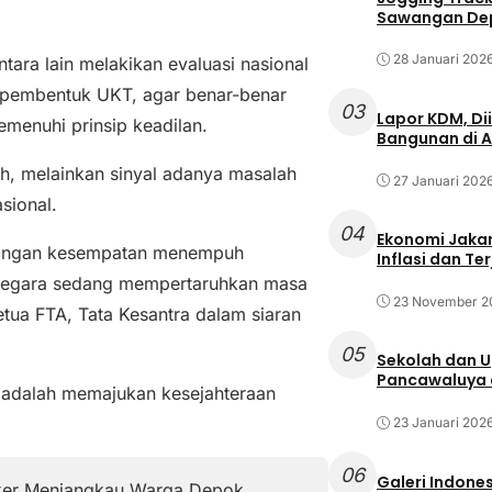
Sawangan Dep
28 Januari 202
tara lain melakikan evaluasi nasional
 pembentuk UKT, agar benar-benar
03
Lapor KDM, D
enuhi prinsip keadilan.
Bangunan di A
h, melainkan sinyal adanya masalah
27 Januari 202
sional.
04
Ekonomi Jakar
hilangan kesempatan menempuh
Inflasi dan T
 negara sedang mempertaruhkan masa
23 November 2
tua FTA, Tata Kesantra dalam siaran
05
Sekolah dan 
Pancawaluya d
 adalah memajukan kesejahteraan
23 Januari 202
06
Galeri Indone
ker Menjangkau Warga Depok