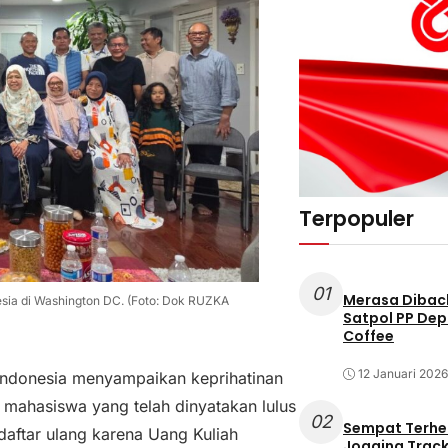
Terpopuler
01
Merasa Diback
nesia di Washington DC. (Foto: Dok RUZKA
Satpol PP Dep
Coffee
12 Januari 2026
Indonesia menyampaikan keprihatinan
mahasiswa yang telah dinyatakan lulus
02
Sempat Terhe
daftar ulang karena Uang Kuliah
Jogging Track 