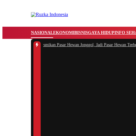
NASIONAL
EKONOMI
BISNIS
GAYA HIDUP
INFO SEH
 Rudi Susmanto Mersmikan Pasar Hewan Jonggol, Jadi Pasar Hewan Terbesar d