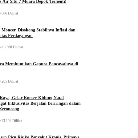
 Air Situ 7 Muara Depok Terhenti!
.686 Dilihat
Moncer, Disokong Stabilnya Inflasi dan
vitas Perdagangan
5
•
13.368 Dilihat
aya Membumikan Gapura Pancawaluya di
g
.265 Dilihat
 Kaya, Gelar Konser Kidung Natal
gat Inklusivitas Berjalan Beriringan dalam
Keroncong
•
13.194 Dilihat
rn Picu Risiko Penyakit Kronis, Primaya