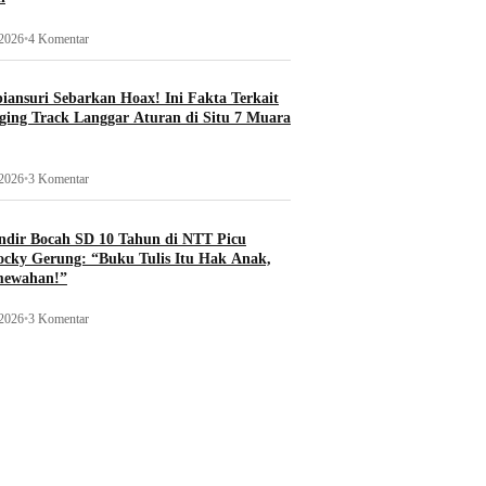
 2026
•
4 Komentar
ansuri Sebarkan Hoax! Ini Fakta Terkait
ging Track Langgar Aturan di Situ 7 Muara
 2026
•
3 Komentar
ndir Bocah SD 10 Tahun di NTT Picu
ocky Gerung: “Buku Tulis Itu Hak Anak,
mewahan!”
 2026
•
3 Komentar