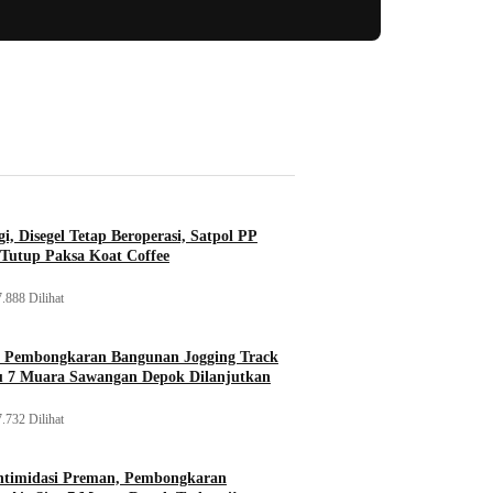
i, Disegel Tetap Beroperasi, Satpol PP
Tutup Paksa Koat Coffee
.888 Dilihat
, Pembongkaran Bangunan Jogging Track
tu 7 Muara Sawangan Depok Dilanjutkan
.732 Dilihat
ntimidasi Preman, Pembongkaran