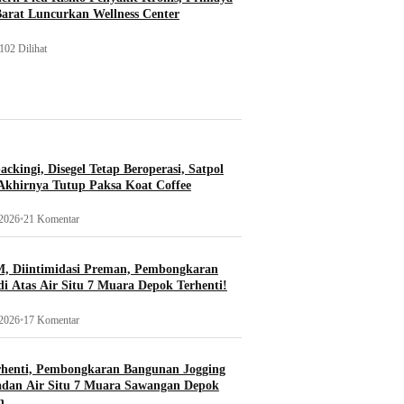
Barat Luncurkan Wellness Center
102 Dilihat
ckingi, Disegel Tetap Beroperasi, Satpol
khirnya Tutup Paksa Koat Coffee
 2026
•
21 Komentar
, Diintimidasi Preman, Pembongkaran
i Atas Air Situ 7 Muara Depok Terhenti!
 2026
•
17 Komentar
rhenti, Pembongkaran Bangunan Jogging
adan Air Situ 7 Muara Sawangan Depok
n