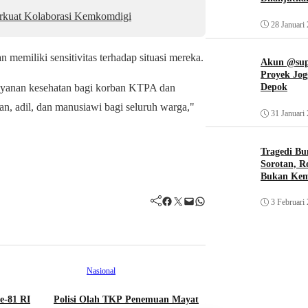
kuat Kolaborasi Kemkomdigi
28 Januari
n memiliki sensitivitas terhadap situasi mereka.
Akun @supi
Proyek Jog
Depok
layanan kesehatan bagi korban KTPA dan
n, adil, dan manusiawi bagi seluruh warga,"
31 Januari
Tragedi Bu
Sorotan, R
Bukan Ke
Facebook
Twitter
Mail
WhatsApp
3 Februari
Nasional
e-81 RI
Polisi Olah TKP Penemuan Mayat