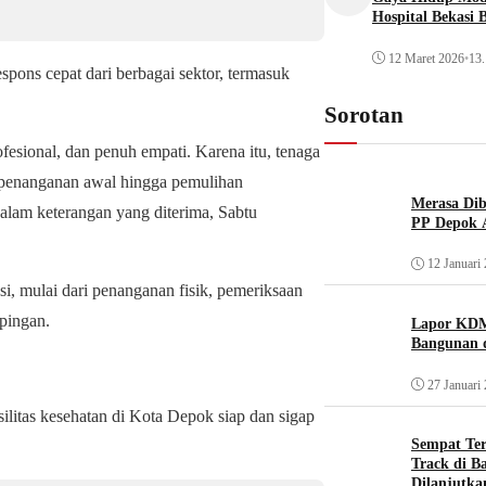
Hospital Bekasi 
12 Maret 2026
•
13.
ns cepat dari berbagai sektor, termasuk
Sorotan
esional, dan penuh empati. Karena itu, tenaga
 penanganan awal hingga pemulihan
Merasa Diba
alam keterangan yang diterima, Sabtu
PP Depok A
12 Januari
si, mulai dari penanganan fisik, pemeriksaan
pingan.
Lapor KDM
Bangunan d
27 Januari
litas kesehatan di Kota Depok siap dan sigap
Sempat Te
Track di B
Dilanjutka