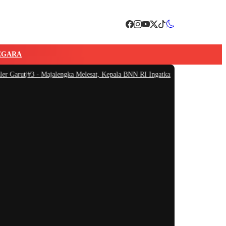
EGARA
Garut
|
#3 -
Majalengka Melesat, Kepala BNN RI Ingatkan Bahaya Narkoba Mengi