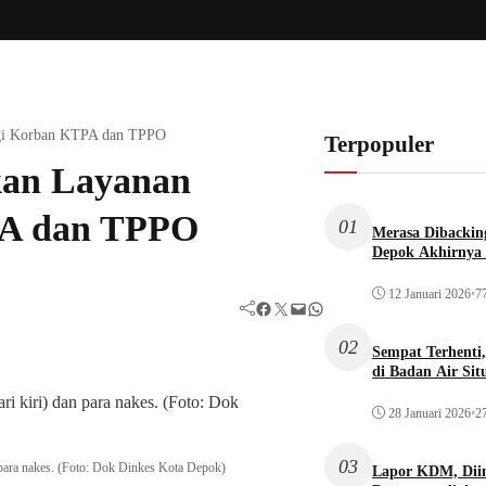
agi Korban KTPA dan TPPO
Terpopuler
kan Layanan
PA dan TPPO
01
Merasa Dibacking
Depok Akhirnya 
12 Januari 2026
•
77
Facebook
Twitter
Mail
WhatsApp
02
Sempat Terhenti
di Badan Air Si
28 Januari 2026
•
27
03
 para nakes. (Foto: Dok Dinkes Kota Depok)
Lapor KDM, Dii