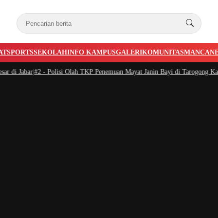
AT
SPORTS
SEKOLAH
INFO KAMPUS
GALERI
KOMUNITAS
MANCAN
i Jabar
|
#2 -
Polisi Olah TKP Penemuan Mayat Janin Bayi di Tarogong Kaler 