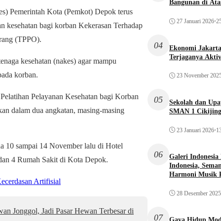
Bangunan di Atas
s) Pemerintah Kota (Pemkot) Depok terus
27 Januari 2026
•
25
an kesehatan bagi korban Kekerasan Terhadap
rang (TPPO).
04
Ekonomi Jakarta 
Terjaganya Akti
 tenaga kesehatan (nakes) agar mampu
pada korban.
23 November 202
 Pelatihan Pelayanan Kesehatan bagi Korban
05
Sekolah dan Up
kan dalam dua angkatan, masing-masing
SMAN 1 Cikijin
23 Januari 2026
•
13
a 10 sampai 14 November lalu di Hotel
06
Galeri Indonesia
s dan 4 Rumah Sakit di Kota Depok.
Indonesia, Seman
Harmoni Musik 
cerdasan Artifisial
28 Desember 2025
n Jonggol, Jadi Pasar Hewan Terbesar di
07
Gaya Hidup Mode