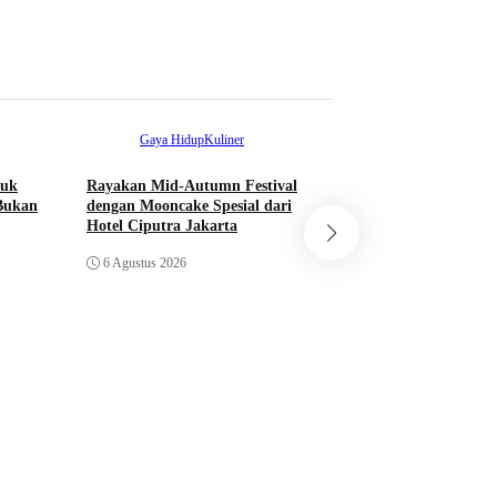
Gaya Hidup
Kuliner
Ekonomi
Nasio
tuk
Rayakan Mid-Autumn Festival
Bupati Bogor Rudi
Bukan
dengan Mooncake Spesial dari
Meresmikan Pasar 
Hotel Ciputra Jakarta
Jadi Pasar Hewan T
6 Agustus 2026
6 Agustus 2026