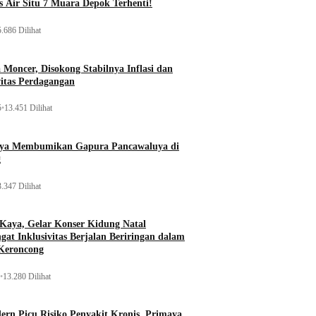
 Air Situ 7 Muara Depok Terhenti!
.686 Dilihat
Moncer, Disokong Stabilnya Inflasi dan
vitas Perdagangan
5
•
13.451 Dilihat
aya Membumikan Gapura Pancawaluya di
g
.347 Dilihat
 Kaya, Gelar Konser Kidung Natal
gat Inklusivitas Berjalan Beriringan dalam
Keroncong
•
13.280 Dilihat
rn Picu Risiko Penyakit Kronis, Primaya