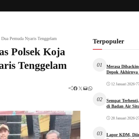
n Dua Pemuda Nyaris Tenggelam
Terpopuler
s Polsek Koja
ris Tenggelam
01
Merasa Dibacking
Depok Akhirnya 
12 Januari 2026
•
77
Facebook
Twitter
Mail
WhatsApp
02
Sempat Terhenti
di Badan Air Si
28 Januari 2026
•
27
03
Lapor KDM, Dii