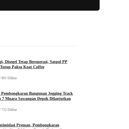
i, Disegel Tetap Beroperasi, Satpol PP
Tutup Paksa Koat Coffee
.891 Dilihat
, Pembongkaran Bangunan Jogging Track
tu 7 Muara Sawangan Depok Dilanjutkan
.732 Dilihat
ntimidasi Preman, Pembongkaran