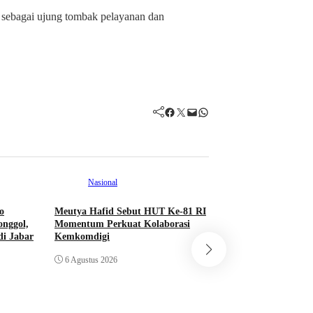
 sebagai ujung tombak pelayanan dan
Facebook
Twitter
Mail
WhatsApp
Nasional
o
Meutya Hafid Sebut HUT Ke-81 RI
nggol,
Momentum Perkuat Kolaborasi
Nasional
di Jabar
Kemkomdigi
6 Agustus 2026
Polisi Olah TKP 
Janin Bayi di Taro
6 Agustus 2026