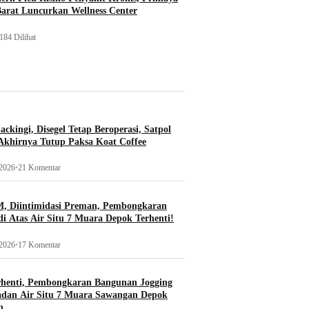
Barat Luncurkan Wellness Center
184 Dilihat
ckingi, Disegel Tetap Beroperasi, Satpol
khirnya Tutup Paksa Koat Coffee
 2026
•
21 Komentar
, Diintimidasi Preman, Pembongkaran
i Atas Air Situ 7 Muara Depok Terhenti!
 2026
•
17 Komentar
rhenti, Pembongkaran Bangunan Jogging
adan Air Situ 7 Muara Sawangan Depok
n