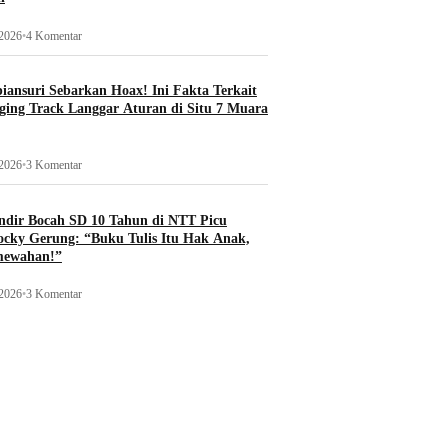
 2026
•
4 Komentar
ansuri Sebarkan Hoax! Ini Fakta Terkait
ging Track Langgar Aturan di Situ 7 Muara
 2026
•
3 Komentar
ndir Bocah SD 10 Tahun di NTT Picu
ocky Gerung: “Buku Tulis Itu Hak Anak,
mewahan!”
 2026
•
3 Komentar