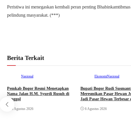
Peristiwa ini menegaskan kembali peran penting Bhabinkamtibmas
pelindung masyarakat. (***)
Berita Terkait
Nasional
Ekonomi
Nasional
Pemkab Bogor Resmi Menetapkan
Bupati Bogor Rudi Susmant
Nama Jalan H.M. Syurdi Rusuh di
Meresmikan Pasar Hewan Jo
Jonggol
Jadi Pasar Hewan Terbesar 
6 Agustus 2026
6 Agustus 2026