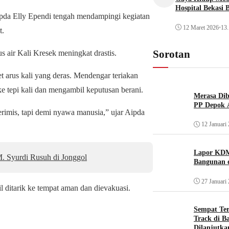
Hospital Bekasi 
 Aipda Elly Ependi tengah mendampingi kegiatan
12 Maret 2026
•
13.
t.
Sorotan
 air Kali Kresek meningkat drastis.
et arus kali yang deras. Mendengar teriakan
e tepi kali dan mengambil keputusan berani.
Merasa Diba
PP Depok A
gerimis, tapi demi nyawa manusia,” ujar Aipda
12 Januari
Lapor KDM
 Syurdi Rusuh di Jonggol
Bangunan d
27 Januari
l ditarik ke tempat aman dan dievakuasi.
Sempat Te
Track di B
Dilanjutka