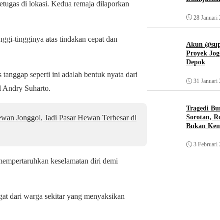
tugas di lokasi. Kedua remaja dilaporkan
28 Januari
ggi-tingginya atas tindakan cepat dan
Akun @supi
Proyek Jog
Depok
anggap seperti ini adalah bentuk nyata dari
31 Januari
l Andry Suharto.
Tragedi Bu
an Jonggol, Jadi Pasar Hewan Terbesar di
Sorotan, R
Bukan Ke
3 Februari
 mempertaruhkan keselamatan diri demi
at dari warga sekitar yang menyaksikan