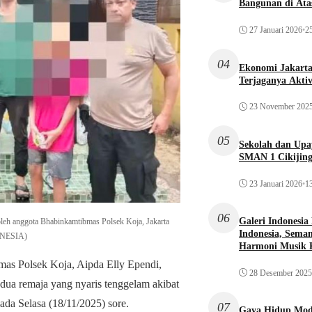
Bangunan di Atas
27 Januari 2026
•
25
04
Ekonomi Jakarta 
Terjaganya Akti
23 November 202
05
Sekolah dan Up
SMAN 1 Cikijin
23 Januari 2026
•
13
06
Galeri Indonesia
 oleh anggota Bhabinkamtibmas Polsek Koja, Jakarta
Indonesia, Seman
ONESIA)
Harmoni Musik 
s Polsek Koja, Aipda Elly Ependi,
28 Desember 2025
dua remaja yang nyaris tenggelam akibat
pada Selasa (18/11/2025) sore.
07
Gaya Hidup Mode