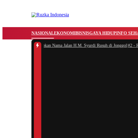
NASIONAL
EKONOMI
BISNIS
GAYA HIDUP
INFO SEH
gor Resmi Menetapkan Nama Jalan H.M. Syurdi Rusuh di Jonggol
|
#2 -
Rayak