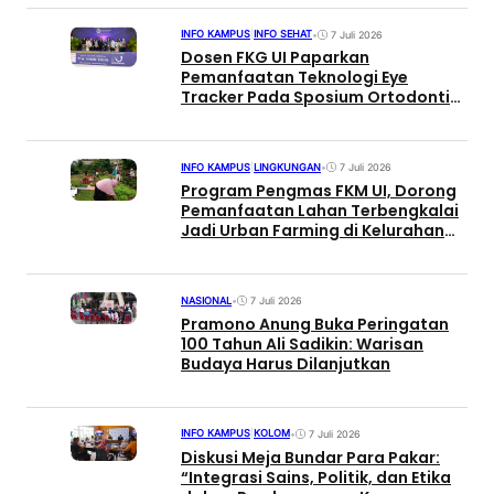
INFO KAMPUS
|
INFO SEHAT
•
7 Juli 2026
Dosen FKG UI Paparkan
Pemanfaatan Teknologi Eye
Tracker Pada Sposium Ortodonti
Internasional di Bangkok
INFO KAMPUS
|
LINGKUNGAN
•
7 Juli 2026
Program Pengmas FKM UI, Dorong
Pemanfaatan Lahan Terbengkalai
Jadi Urban Farming di Kelurahan
Cipayung Jaktim
NASIONAL
•
7 Juli 2026
Pramono Anung Buka Peringatan
100 Tahun Ali Sadikin: Warisan
Budaya Harus Dilanjutkan
INFO KAMPUS
|
KOLOM
•
7 Juli 2026
Diskusi Meja Bundar Para Pakar:
“Integrasi Sains, Politik, dan Etika