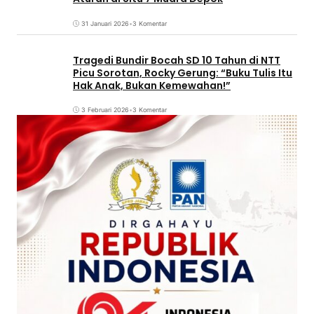
31 Januari 2026
•
3 Komentar
Tragedi Bundir Bocah SD 10 Tahun di NTT
Picu Sorotan, Rocky Gerung: “Buku Tulis Itu
Hak Anak, Bukan Kemewahan!”
3 Februari 2026
•
3 Komentar