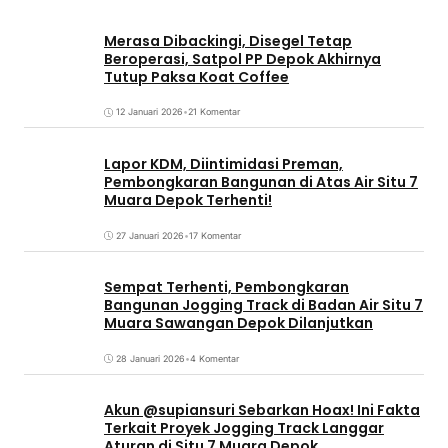
Merasa Dibackingi, Disegel Tetap
Beroperasi, Satpol PP Depok Akhirnya
Tutup Paksa Koat Coffee
12 Januari 2026
•
21 Komentar
Lapor KDM, Diintimidasi Preman,
Pembongkaran Bangunan di Atas Air Situ 7
Muara Depok Terhenti!
27 Januari 2026
•
17 Komentar
Sempat Terhenti, Pembongkaran
Bangunan Jogging Track di Badan Air Situ 7
Muara Sawangan Depok Dilanjutkan
28 Januari 2026
•
4 Komentar
Akun @supiansuri Sebarkan Hoax! Ini Fakta
Terkait Proyek Jogging Track Langgar
Aturan di Situ 7 Muara Depok