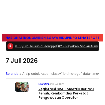
NASIONAL
EKONOMI
BISNIS
GAYA HIDUP
INFO SEHAT
SPORTS
S
. Syurdi Rusuh di Jonggol
|
#2 -
Rayakan Mid-Autumn Festival denga
7 Juli 2026
Beranda
»
Arsip untuk <span class="js-time-ago" data-time=
NASIONAL
•
7 Juli 2026
Registrasi SIM Biometrik Berlaku
Penuh, Kemkomdigi Perketat
Pengawasan Operator