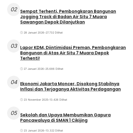
02
Sempat Terhenti, Pembongkaran Bangunan
Jogging Track di Badan Air Situ 7 Muara
Sawangan Depok Dilanjutkan
28 Januari 2026
•
27.732 Dilihat
03
Lapor KDM, Diintimidasi Preman, Pembongkaran
Bangunan di Atas Air Situ 7 Muara Depok
Terhenti!
27 Januari 2026
•
25.686 Dilihat
04
Ekonomi Jakarta Moncer, Disokong Stabilnya
Inflasi dan Terjaganya Aktivitas Perdagangan
23 November 2025
•
13.426 Dilihat
05
Sekolah dan Upaya Membumikan Gapura
Pancawaluya di SMAN 1 Cikijing
23 Januari 2026
•
13.322 Dilihat