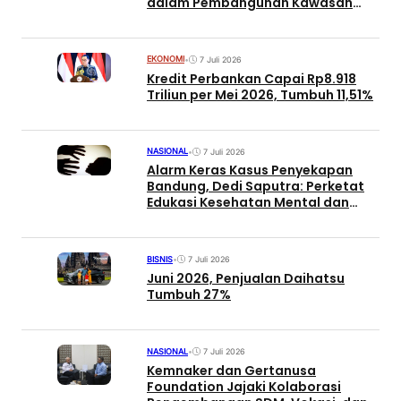
dalam Pembangunan Kawasan
dan Tata Kelola Batas-Batas
Ekologis di Indonesia
EKONOMI
•
7 Juli 2026
Kredit Perbankan Capai Rp8.918
Triliun per Mei 2026, Tumbuh 11,51%
NASIONAL
•
7 Juli 2026
Alarm Keras Kasus Penyekapan
Bandung, Dedi Saputra: Perketat
Edukasi Kesehatan Mental dan
Relasi
BISNIS
•
7 Juli 2026
Juni 2026, Penjualan Daihatsu
Tumbuh 27%
NASIONAL
•
7 Juli 2026
Kemnaker dan Gertanusa
Foundation Jajaki Kolaborasi