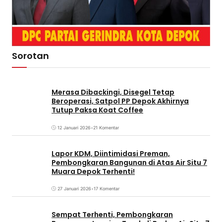
Sorotan
Merasa Dibackingi, Disegel Tetap
Beroperasi, Satpol PP Depok Akhirnya
Tutup Paksa Koat Coffee
12 Januari 2026
•
21 Komentar
Lapor KDM, Diintimidasi Preman,
Pembongkaran Bangunan di Atas Air Situ 7
Muara Depok Terhenti!
27 Januari 2026
•
17 Komentar
Sempat Terhenti, Pembongkaran