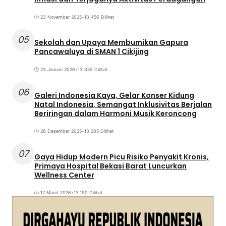
23 November 2025
•
13.456 Dilihat
05
Sekolah dan Upaya Membumikan Gapura
Pancawaluya di SMAN 1 Cikijing
23 Januari 2026
•
13.353 Dilihat
06
Galeri Indonesia Kaya, Gelar Konser Kidung
Natal Indonesia, Semangat Inklusivitas Berjalan
Beriringan dalam Harmoni Musik Keroncong
28 Desember 2025
•
13.285 Dilihat
07
Gaya Hidup Modern Picu Risiko Penyakit Kronis,
Primaya Hospital Bekasi Barat Luncurkan
Wellness Center
12 Maret 2026
•
13.190 Dilihat