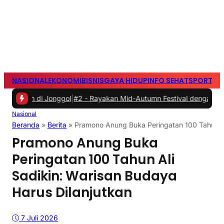
NASIONAL
EKONOMI
BISNIS
GAYA HIDUP
INFO SEHAT
SPORTS
S
i Jonggol
|
#2 -
Rayakan Mid-Autumn Festival dengan Mooncake Spesi
Nasional
Beranda
»
Berita
»
Pramono Anung Buka Peringatan 100 Tahun Al
Pramono Anung Buka
Peringatan 100 Tahun Ali
Sadikin: Warisan Budaya
Harus Dilanjutkan
7 Juli 2026