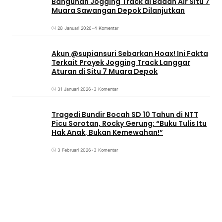
Bangunan Jogging Track di Badan Air Situ 7
Muara Sawangan Depok Dilanjutkan
28 Januari 2026
•
4 Komentar
Akun @supiansuri Sebarkan Hoax! Ini Fakta
Terkait Proyek Jogging Track Langgar
Aturan di Situ 7 Muara Depok
31 Januari 2026
•
3 Komentar
Tragedi Bundir Bocah SD 10 Tahun di NTT
Picu Sorotan, Rocky Gerung: “Buku Tulis Itu
Hak Anak, Bukan Kemewahan!”
3 Februari 2026
•
3 Komentar