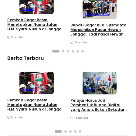
Nasional
Ekonomi
Nasional
Pemkab Bogor Resmi
M
Menetapkan Nama Jalan
8
Bupati Bogor Rudi Susmanto
H.M. Syurdi Rusuh di Jonggol
K
Meresmikan Pasar Hewan
Jonggol, Jadi Pasar Hewan
8 jam lalu
Terbesar di Jabar
15 jam lalu
Berita Terbaru
Nasional
Sekolah
R
Pemkab Bogor Resmi
Pelajar Harus Jadi
F
Menetapkan Nama Jalan
Pembentuk Ruang Digital
S
H.M. Syurdi Rusuh di Jonggol
yang Aman, Bukan Sekadar
J
Pengguna
8 jam lalu
13 jam lalu