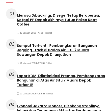
01
Merasa Dibackingi, Disegel Tetap Beroperasi,
Satpol PP Depok Akhirnya Tutup Paksa Koat
Coffee
12 Januari 2026
•
77.891 Dilihat
02
Sempat Terhenti, Pembongkaran Bangunan
Jogging Track di Badan Air Situ 7 Muara
Sawangan Depok Dilanjutkan
28 Januari 2026
•
27.732 Dilihat
03
Lapor KDM, Diintimidasi Preman, Pembongkaran
Bangunan di Atas Air Situ 7 Muara Depok
Terhenti!
27 Januari 2026
•
25.686 Dilihat
04
Ekonomi Jakarta Moncer, Disokong Stabilnya
Inflasi dan Terjaganya Aktivitas Perdagangan