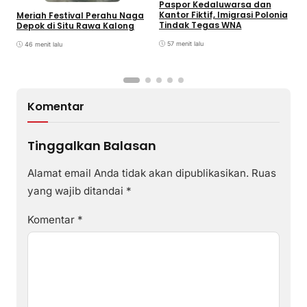
Paspor Kedaluwarsa dan
P
Kantor Fiktif, Imigrasi Polonia
Meriah Festival Perahu Naga
D
Tindak Tegas WNA
Depok di Situ Rawa Kalong
57 menit lalu
46 menit lalu
Komentar
Tinggalkan Balasan
Alamat email Anda tidak akan dipublikasikan.
Ruas
yang wajib ditandai
*
Komentar
*