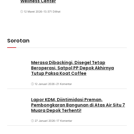
Wellness Center
12 Maret 2026
•
13.571 Dilihat
Sorotan
Merasa Dibackingi, Disegel Tetap
Beroperasi, Satpol PP Depok Akhirnya
Tutup Paksa Koat Coffee
12 Januari 2026
•
21 Komentar
Lapor KDM, Diintimidasi Preman,
Pembongkaran Bangunan di Atas Air Situ 7
Muara Depok Terhenti!
27 Januari 2026
•
17 Komentar