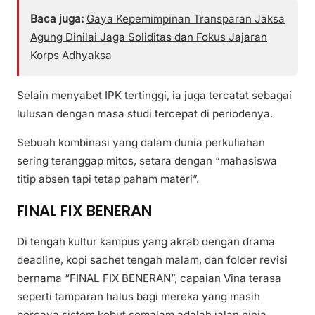
Baca juga:
Gaya Kepemimpinan Transparan Jaksa
Agung Dinilai Jaga Soliditas dan Fokus Jajaran
Korps Adhyaksa
Selain menyabet IPK tertinggi, ia juga tercatat sebagai
lulusan dengan masa studi tercepat di periodenya.
Sebuah kombinasi yang dalam dunia perkuliahan
sering teranggap mitos, setara dengan “mahasiswa
titip absen tapi tetap paham materi”.
FINAL FIX BENERAN
Di tengah kultur kampus yang akrab dengan drama
deadline, kopi sachet tengah malam, dan folder revisi
bernama “FINAL FIX BENERAN”, capaian Vina terasa
seperti tamparan halus bagi mereka yang masih
percaya sistem kebut semalam adalah jalan ninja