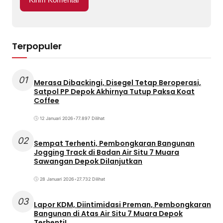
Terpopuler
01
Merasa Dibackingi, Disegel Tetap Beroperasi,
Satpol PP Depok Akhirnya Tutup Paksa Koat
Coffee
12 Januari 2026
•
77.897 Dilihat
02
Sempat Terhenti, Pembongkaran Bangunan
Jogging Track di Badan Air Situ 7 Muara
Sawangan Depok Dilanjutkan
28 Januari 2026
•
27.732 Dilihat
03
Lapor KDM, Diintimidasi Preman, Pembongkaran
Bangunan di Atas Air Situ 7 Muara Depok
Terhenti!