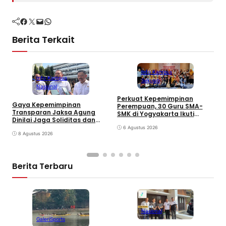
Facebook
Twitter
Mail
WhatsApp
Berita Terkait
Info Kampus
Info Kampus
Sekolah
Nasional
Perkuat Kepemimpinan
Gaya Kepemimpinan
Perempuan, 30 Guru SMA-
M
Transparan Jaksa Agung
SMK di Yogyakarta Ikuti
K
Dinilai Jaga Soliditas dan
Pelatihan Kepemimpinan
A
Fokus Jajaran Korps
6 Agustus 2026
L
Adhyaksa
8 Agustus 2026
Berita Terbaru
Nasional
Galeri
Sports