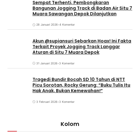
Sempat Terhenti, Pembongkaran
Bangunan Jogging Track di Badan Air Situ 7
Muara Sawangan Depok Dilanjutkan
28 Januari 2026
•
4 Komentar
Akun @supiansuri Sebarkan Hoax! Ini Fakta
Terkait Proyek Jogging Track Langgar
Aturan di Situ 7 Muara Depok
31 Januari 2026
•
3 Komentar
Tragedi Bundir Bocah SD 10 Tahun di NTT
Picu Sorotan, Rocky Gerung: “Buku Tulis Itu
Hak Anak, Bukan Kemewahan!”
3 Februari 2026
•
3 Komentar
Kolom