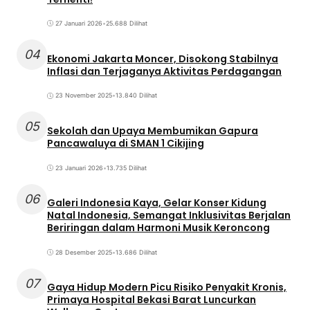
27 Januari 2026
•
25.688 Dilihat
04
Ekonomi Jakarta Moncer, Disokong Stabilnya
Inflasi dan Terjaganya Aktivitas Perdagangan
23 November 2025
•
13.840 Dilihat
05
Sekolah dan Upaya Membumikan Gapura
Pancawaluya di SMAN 1 Cikijing
23 Januari 2026
•
13.735 Dilihat
06
Galeri Indonesia Kaya, Gelar Konser Kidung
Natal Indonesia, Semangat Inklusivitas Berjalan
Beriringan dalam Harmoni Musik Keroncong
28 Desember 2025
•
13.686 Dilihat
07
Gaya Hidup Modern Picu Risiko Penyakit Kronis,
Primaya Hospital Bekasi Barat Luncurkan