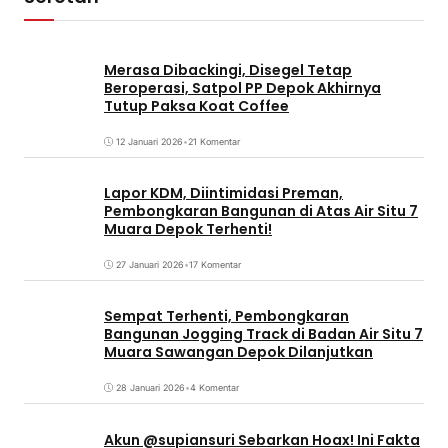
Merasa Dibackingi, Disegel Tetap
Beroperasi, Satpol PP Depok Akhirnya
Tutup Paksa Koat Coffee
12 Januari 2026
•
21 Komentar
Lapor KDM, Diintimidasi Preman,
Pembongkaran Bangunan di Atas Air Situ 7
Muara Depok Terhenti!
27 Januari 2026
•
17 Komentar
Sempat Terhenti, Pembongkaran
Bangunan Jogging Track di Badan Air Situ 7
Muara Sawangan Depok Dilanjutkan
28 Januari 2026
•
4 Komentar
Akun @supiansuri Sebarkan Hoax! Ini Fakta