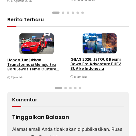
6 Agustus 2026
Berita Terbaru
Bisnis
Bisnis
GIIAS 2026, JETOUR Resmi
Honda Tunjukkan
T
Bawa Era Adventure PHEV
Transformasi Menuju Era
D
SUV ke Indonesia
BaruLewat Tema Culture
M
Evolved di GIIAS 2026
M
8 jam lalu
7 jam lalu
M
Komentar
Tinggalkan Balasan
Alamat email Anda tidak akan dipublikasikan.
Ruas