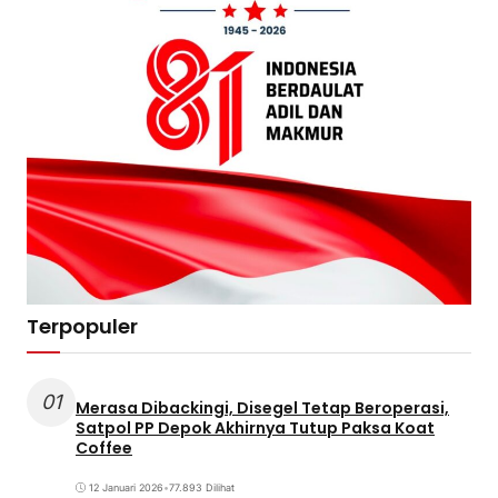
Terpopuler
01
Merasa Dibackingi, Disegel Tetap Beroperasi,
Satpol PP Depok Akhirnya Tutup Paksa Koat
Coffee
12 Januari 2026
•
77.893 Dilihat