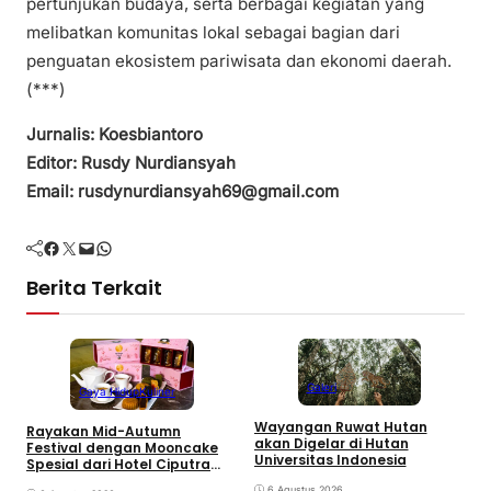
pertunjukan budaya, serta berbagai kegiatan yang
melibatkan komunitas lokal sebagai bagian dari
penguatan ekosistem pariwisata dan ekonomi daerah.
(***)
Jurnalis: Koesbiantoro
Editor: Rusdy Nurdiansyah
Email: rusdynurdiansyah69@gmail.com
Facebook
Twitter
Mail
WhatsApp
Berita Terkait
Galeri
Gaya Hidup
Kuliner
Wayangan Ruwat Hutan
E
Rayakan Mid-Autumn
akan Digelar di Hutan
E
Festival dengan Mooncake
Universitas Indonesia
T
Spesial dari Hotel Ciputra
S
Jakarta
6 Agustus 2026