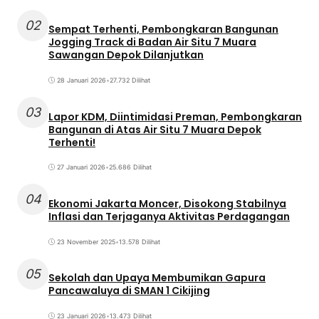
02
Sempat Terhenti, Pembongkaran Bangunan
Jogging Track di Badan Air Situ 7 Muara
Sawangan Depok Dilanjutkan
28 Januari 2026
•
27.732 Dilihat
03
Lapor KDM, Diintimidasi Preman, Pembongkaran
Bangunan di Atas Air Situ 7 Muara Depok
Terhenti!
27 Januari 2026
•
25.686 Dilihat
04
Ekonomi Jakarta Moncer, Disokong Stabilnya
Inflasi dan Terjaganya Aktivitas Perdagangan
23 November 2025
•
13.578 Dilihat
05
Sekolah dan Upaya Membumikan Gapura
Pancawaluya di SMAN 1 Cikijing
23 Januari 2026
•
13.473 Dilihat