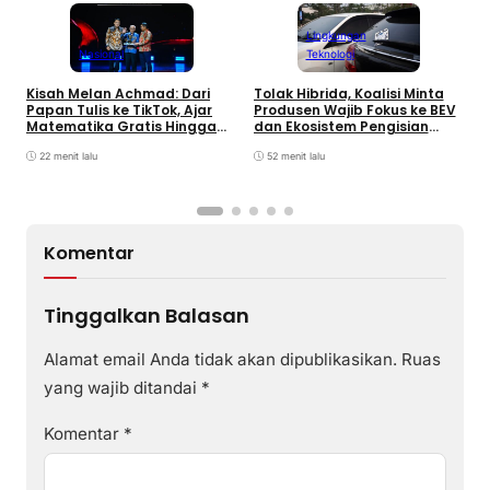
Lingkungan
Nasional
Teknologi
Kisah Melan Achmad: Dari
Tolak Hibrida, Koalisi Minta
P
Papan Tulis ke TikTok, Ajar
Produsen Wajib Fokus ke BEV
A
Matematika Gratis Hingga
dan Ekosistem Pengisian
K
Jutaan Views
Daya
C
22 menit lalu
52 menit lalu
Komentar
Tinggalkan Balasan
Alamat email Anda tidak akan dipublikasikan.
Ruas
yang wajib ditandai
*
Komentar
*