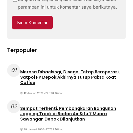
peramban ini untuk komentar saya berikutnya.
Terpopuler
01
Merasa Dibackingi, Disegel Tetap Beroperasi,
Satpol PP Depok Akhirnya Tutup Paksa Koat
Coffee
12 Januari 2026
•
77.898 Dilihat
02
Sempat Terhenti, Pembongkaran Bangunan
Jogging Track di Badan Air Situ 7 Muara
Sawangan Depok Dilanjutkan
28 Januari 2026
•
27.732 Dilihat