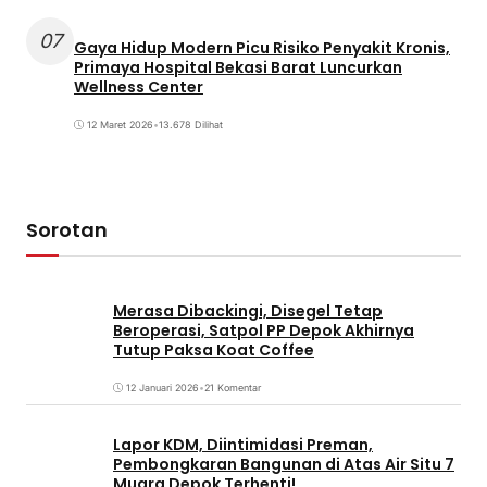
07
Gaya Hidup Modern Picu Risiko Penyakit Kronis,
Primaya Hospital Bekasi Barat Luncurkan
Wellness Center
12 Maret 2026
•
13.678 Dilihat
Sorotan
Merasa Dibackingi, Disegel Tetap
Beroperasi, Satpol PP Depok Akhirnya
Tutup Paksa Koat Coffee
12 Januari 2026
•
21 Komentar
Lapor KDM, Diintimidasi Preman,
Pembongkaran Bangunan di Atas Air Situ 7
Muara Depok Terhenti!