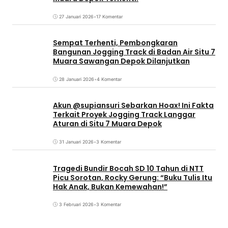
27 Januari 2026
•
17 Komentar
Sempat Terhenti, Pembongkaran
Bangunan Jogging Track di Badan Air Situ 7
Muara Sawangan Depok Dilanjutkan
28 Januari 2026
•
4 Komentar
Akun @supiansuri Sebarkan Hoax! Ini Fakta
Terkait Proyek Jogging Track Langgar
Aturan di Situ 7 Muara Depok
31 Januari 2026
•
3 Komentar
Tragedi Bundir Bocah SD 10 Tahun di NTT
Picu Sorotan, Rocky Gerung: “Buku Tulis Itu
Hak Anak, Bukan Kemewahan!”
3 Februari 2026
•
3 Komentar