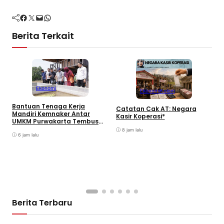
Facebook
Twitter
Mail
WhatsApp
Berita Terkait
Ekonomi
Ekonomi
Kolom
Bantuan Tenaga Kerja
B
Catatan Cak AT: Negara
Mandiri Kemnaker Antar
G
Kasir Koperasi*
UMKM Purwakarta Tembus
K
Jabodetabek
8 jam lalu
6 jam lalu
Berita Terbaru