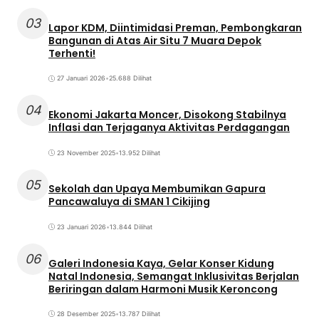
03
Lapor KDM, Diintimidasi Preman, Pembongkaran
Bangunan di Atas Air Situ 7 Muara Depok
Terhenti!
27 Januari 2026
•
25.688 Dilihat
04
Ekonomi Jakarta Moncer, Disokong Stabilnya
Inflasi dan Terjaganya Aktivitas Perdagangan
23 November 2025
•
13.952 Dilihat
05
Sekolah dan Upaya Membumikan Gapura
Pancawaluya di SMAN 1 Cikijing
23 Januari 2026
•
13.844 Dilihat
06
Galeri Indonesia Kaya, Gelar Konser Kidung
Natal Indonesia, Semangat Inklusivitas Berjalan
Beriringan dalam Harmoni Musik Keroncong
28 Desember 2025
•
13.787 Dilihat