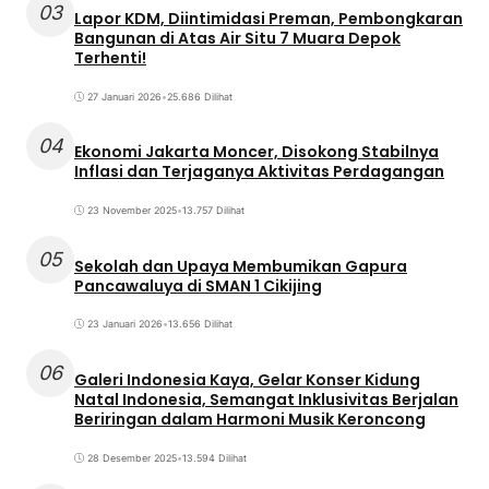
03
Lapor KDM, Diintimidasi Preman, Pembongkaran
Bangunan di Atas Air Situ 7 Muara Depok
Terhenti!
27 Januari 2026
•
25.686 Dilihat
04
Ekonomi Jakarta Moncer, Disokong Stabilnya
Inflasi dan Terjaganya Aktivitas Perdagangan
23 November 2025
•
13.757 Dilihat
05
Sekolah dan Upaya Membumikan Gapura
Pancawaluya di SMAN 1 Cikijing
23 Januari 2026
•
13.656 Dilihat
06
Galeri Indonesia Kaya, Gelar Konser Kidung
Natal Indonesia, Semangat Inklusivitas Berjalan
Beriringan dalam Harmoni Musik Keroncong
28 Desember 2025
•
13.594 Dilihat