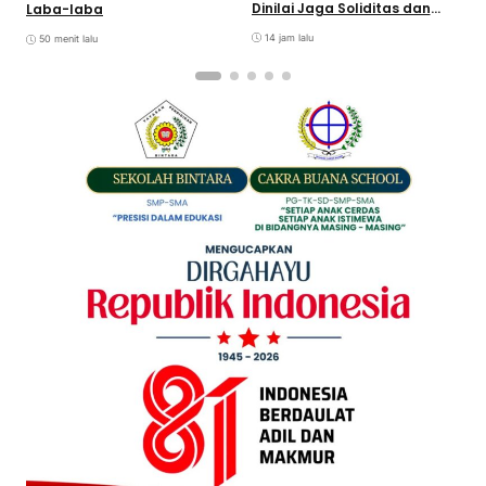
N
Dinilai Jaga Soliditas dan
Laba-laba
A
Fokus Jajaran Korps
Adhyaksa
14 jam lalu
50 menit lalu