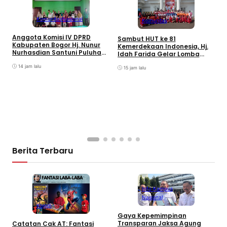
Komunitas
Nasional
Komunitas
Anggota Komisi IV DPRD
Sambut HUT ke 81
I
Kabupaten Bogor Hj. Nunur
Kemerdekaan Indonesia, Hj.
K
Nurhasdian Santuni Puluhan
Idah Farida Gelar Lomba
Anak Yatim
Senam Ibu-ibu se-
14 jam lalu
Kecamatan Sukamakmur
15 jam lalu
Berita Terbaru
Info Kampus
Nasional
Kolom
A
Gaya Kepemimpinan
K
Transparan Jaksa Agung
Catatan Cak AT: Fantasi