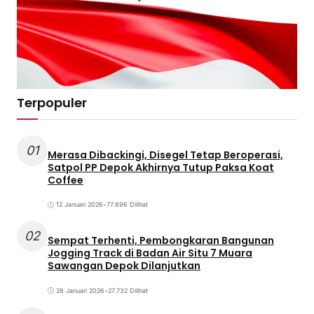
Terpopuler
01
Merasa Dibackingi, Disegel Tetap Beroperasi,
Satpol PP Depok Akhirnya Tutup Paksa Koat
Coffee
12 Januari 2026
•
77.896 Dilihat
02
Sempat Terhenti, Pembongkaran Bangunan
Jogging Track di Badan Air Situ 7 Muara
Sawangan Depok Dilanjutkan
28 Januari 2026
•
27.732 Dilihat