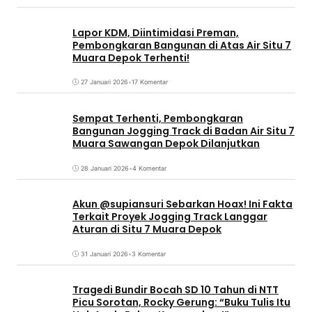
Lapor KDM, Diintimidasi Preman,
Pembongkaran Bangunan di Atas Air Situ 7
Muara Depok Terhenti!
27 Januari 2026
•
17 Komentar
Sempat Terhenti, Pembongkaran
Bangunan Jogging Track di Badan Air Situ 7
Muara Sawangan Depok Dilanjutkan
28 Januari 2026
•
4 Komentar
Akun @supiansuri Sebarkan Hoax! Ini Fakta
Terkait Proyek Jogging Track Langgar
Aturan di Situ 7 Muara Depok
31 Januari 2026
•
3 Komentar
Tragedi Bundir Bocah SD 10 Tahun di NTT
Picu Sorotan, Rocky Gerung: “Buku Tulis Itu