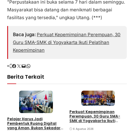
"Perpustakaan ini buka selama 7 hari dalam seminggu.
Masyarakat bisa datang dan menikmati berbagai
fasilitas yang tersedia," ungkap Utang. (***)
Baca juga:
Perkuat Kepemimpinan Perempuan, 30
Guru SMA-SMK di Yogyakarta Ikuti Pelatihan
Kepemimpinan
Facebook
Twitter
Mail
WhatsApp
Berita Terkait
Info Kampus
Sekolah
Sekolah
Perkuat Kepemimpinan
P
Perempuan, 30 Guru SMA-
Pelajar Harus Jadi
S
SMK di Yogyakarta Ikuti
Pembentuk Ruang Digital
P
Pelatihan Kepemimpinan
yang Aman, Bukan Sekadar
6 Agustus 2026
Pengguna