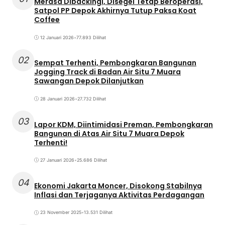
Merasa Dibackingi, Disegel Tetap Beroperasi,
Satpol PP Depok Akhirnya Tutup Paksa Koat
Coffee
12 Januari 2026
•
77.893 Dilihat
02
Sempat Terhenti, Pembongkaran Bangunan
Jogging Track di Badan Air Situ 7 Muara
Sawangan Depok Dilanjutkan
28 Januari 2026
•
27.732 Dilihat
03
Lapor KDM, Diintimidasi Preman, Pembongkaran
Bangunan di Atas Air Situ 7 Muara Depok
Terhenti!
27 Januari 2026
•
25.686 Dilihat
04
Ekonomi Jakarta Moncer, Disokong Stabilnya
Inflasi dan Terjaganya Aktivitas Perdagangan
23 November 2025
•
13.531 Dilihat