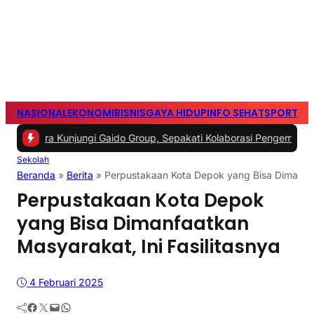
NASIONAL
EKONOMI
BISNIS
GAYA HIDUP
INFO SEHAT
SPORTS
S
jungi Gaido Group, Sepakati Kolaborasi Pengembangan Ekonomi Sy
Sekolah
Beranda
»
Berita
»
Perpustakaan Kota Depok yang Bisa Dimanfaat
Perpustakaan Kota Depok
yang Bisa Dimanfaatkan
Masyarakat, Ini Fasilitasnya
4 Februari 2025
Facebook
Twitter
Mail
WhatsApp