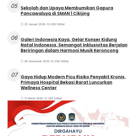
05
Sekolah dan Upaya Membumikan Gapura
Pancawaluya di SMAN 1 Cikijing
23 Januari 2026
•
13.426 Dilihat
06
Galeri Indonesia Kaya, Gelar Konser Kidung
Natal Indonesia, Semangat Inklusivitas Berjalan
Beriringan dalam Harmoni Musik Keroncong
28 Desember 2025
•
13.358 Dilihat
07
Gaya Hidup Modern Picu Risiko Penyakit Kronis,
Primaya Hospital Bekasi Barat Luncurkan
Wellness Center
12 Maret 2026
•
13.265 Dilihat