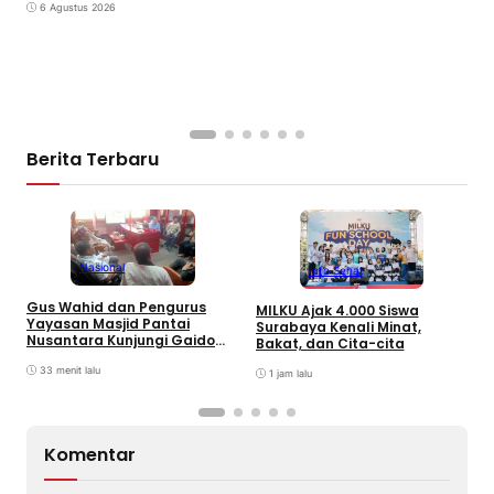
6 Agustus 2026
Berita Terbaru
Nasional
Info Sehat
D
Gus Wahid dan Pengurus
MILKU Ajak 4.000 Siswa
E
Yayasan Masjid Pantai
Surabaya Kenali Minat,
L
Nusantara Kunjungi Gaido
Bakat, dan Cita-cita
P
Group, Sepakati Kolaborasi
Pengembangan Ekonomi
33 menit lalu
1 jam lalu
Syariah
Komentar