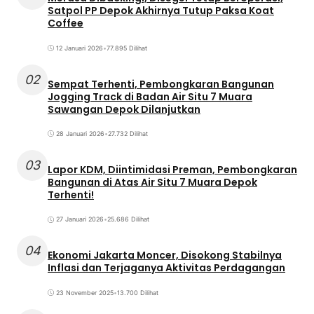
Satpol PP Depok Akhirnya Tutup Paksa Koat
Coffee
12 Januari 2026
•
77.895 Dilihat
02
Sempat Terhenti, Pembongkaran Bangunan
Jogging Track di Badan Air Situ 7 Muara
Sawangan Depok Dilanjutkan
28 Januari 2026
•
27.732 Dilihat
03
Lapor KDM, Diintimidasi Preman, Pembongkaran
Bangunan di Atas Air Situ 7 Muara Depok
Terhenti!
27 Januari 2026
•
25.686 Dilihat
04
Ekonomi Jakarta Moncer, Disokong Stabilnya
Inflasi dan Terjaganya Aktivitas Perdagangan
23 November 2025
•
13.700 Dilihat