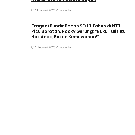
31 Januari 2026
•
3 Komentar
Tragedi Bundir Bocah SD 10 Tahun di NTT
Picu Sorotan, Rocky Gerung: “Buku Tulis Itu
Hak Anak, Bukan Kemewahan!”
3 Februari 2026
•
3 Komentar