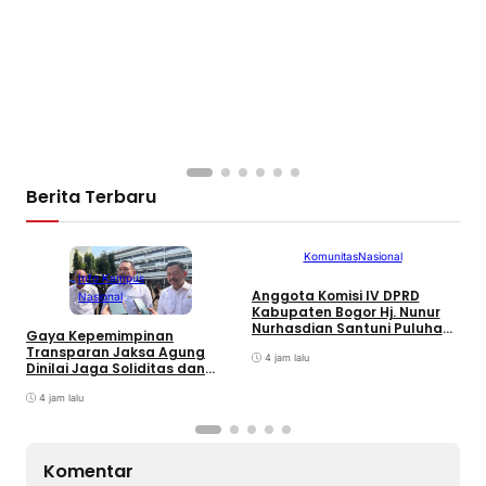
Berita Terbaru
Komunitas
Nasional
Info Kampus
Anggota Komisi IV DPRD
T
Nasional
Kabupaten Bogor Hj. Nunur
K
Nurhasdian Santuni Puluhan
B
Gaya Kepemimpinan
Anak Yatim
K
Transparan Jaksa Agung
4 jam lalu
I
Dinilai Jaga Soliditas dan
Fokus Jajaran Korps
Adhyaksa
4 jam lalu
Komentar