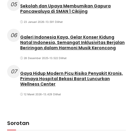
05
Sekolah dan Upaya Membumikan Gapura
Pancawaluya di SMAN 1 Cikijing
23 Januari 2026
•
13.591 Dilihat
06
Galeri Indonesia Kaya, Gelar Konser Kidung
Natal Indonesia, Semangat Inklusivitas Berjalan
Beriringan dalam Harmoni Musik Keroncong
28 Desember 2025
•
13.522 Dilihat
07
Gaya Hidup Modern Picu Risiko Penyakit Kronis,
Primaya Hospital Bekasi Barat Luncurkan
Wellness Center
12 Maret 2026
•
13.429 Dilihat
Sorotan