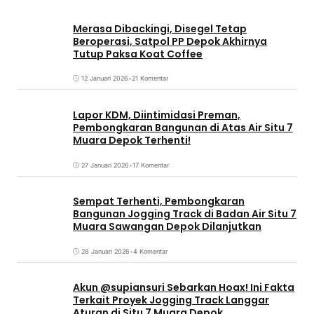
Merasa Dibackingi, Disegel Tetap
Beroperasi, Satpol PP Depok Akhirnya
Tutup Paksa Koat Coffee
12 Januari 2026
•
21 Komentar
Lapor KDM, Diintimidasi Preman,
Pembongkaran Bangunan di Atas Air Situ 7
Muara Depok Terhenti!
27 Januari 2026
•
17 Komentar
Sempat Terhenti, Pembongkaran
Bangunan Jogging Track di Badan Air Situ 7
Muara Sawangan Depok Dilanjutkan
28 Januari 2026
•
4 Komentar
Akun @supiansuri Sebarkan Hoax! Ini Fakta
Terkait Proyek Jogging Track Langgar
Aturan di Situ 7 Muara Depok