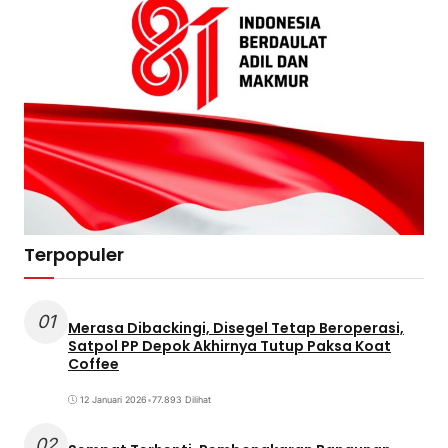
Terpopuler
01
Merasa Dibackingi, Disegel Tetap Beroperasi,
Satpol PP Depok Akhirnya Tutup Paksa Koat
Coffee
12 Januari 2026
•
77.893 Dilihat
02