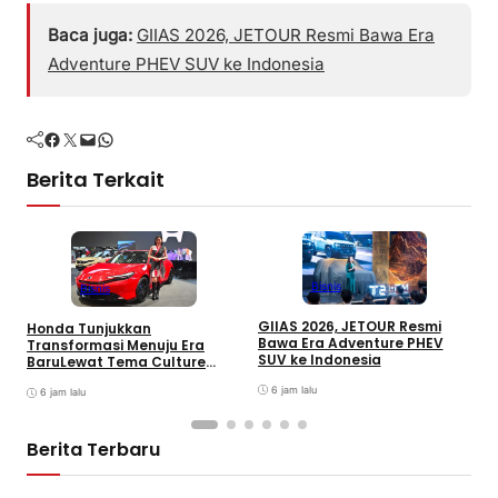
Baca juga:
GIIAS 2026, JETOUR Resmi Bawa Era
Adventure PHEV SUV ke Indonesia
Facebook
Twitter
Mail
WhatsApp
Berita Terkait
T
Bisnis
Bisnis
D
M
GIIAS 2026, JETOUR Resmi
Honda Tunjukkan
M
Bawa Era Adventure PHEV
Transformasi Menuju Era
M
SUV ke Indonesia
BaruLewat Tema Culture
Evolved di GIIAS 2026
6 jam lalu
6 jam lalu
Berita Terbaru