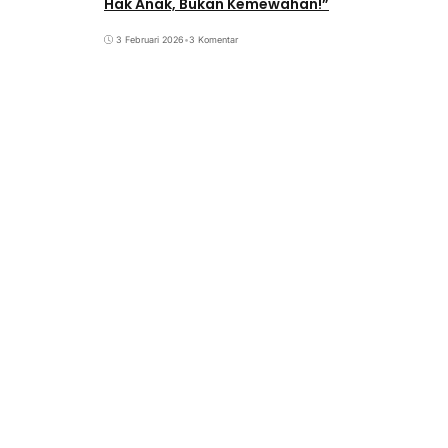
Hak Anak, Bukan Kemewahan!”
3 Februari 2026
•
3 Komentar