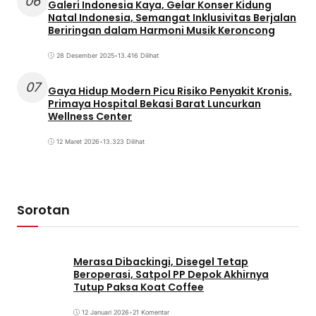
06
Galeri Indonesia Kaya, Gelar Konser Kidung
Natal Indonesia, Semangat Inklusivitas Berjalan
Beriringan dalam Harmoni Musik Keroncong
28 Desember 2025
•
13.416 Dilihat
07
Gaya Hidup Modern Picu Risiko Penyakit Kronis,
Primaya Hospital Bekasi Barat Luncurkan
Wellness Center
12 Maret 2026
•
13.323 Dilihat
Sorotan
Merasa Dibackingi, Disegel Tetap
Beroperasi, Satpol PP Depok Akhirnya
Tutup Paksa Koat Coffee
12 Januari 2026
•
21 Komentar