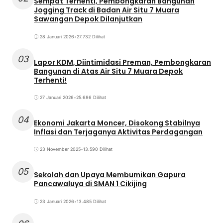
Sempat Terhenti, Pembongkaran Bangunan
Jogging Track di Badan Air Situ 7 Muara
Sawangan Depok Dilanjutkan
28 Januari 2026
•
27.732 Dilihat
03
Lapor KDM, Diintimidasi Preman, Pembongkaran
Bangunan di Atas Air Situ 7 Muara Depok
Terhenti!
27 Januari 2026
•
25.686 Dilihat
04
Ekonomi Jakarta Moncer, Disokong Stabilnya
Inflasi dan Terjaganya Aktivitas Perdagangan
23 November 2025
•
13.590 Dilihat
05
Sekolah dan Upaya Membumikan Gapura
Pancawaluya di SMAN 1 Cikijing
23 Januari 2026
•
13.485 Dilihat