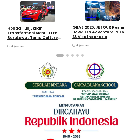
T
Bisnis
Bisnis
D
M
GIIAS 2026, JETOUR Resmi
Honda Tunjukkan
M
Bawa Era Adventure PHEV
Transformasi Menuju Era
M
SUV ke Indonesia
BaruLewat Tema Culture
Evolved di GIIAS 2026
6 jam lalu
6 jam lalu