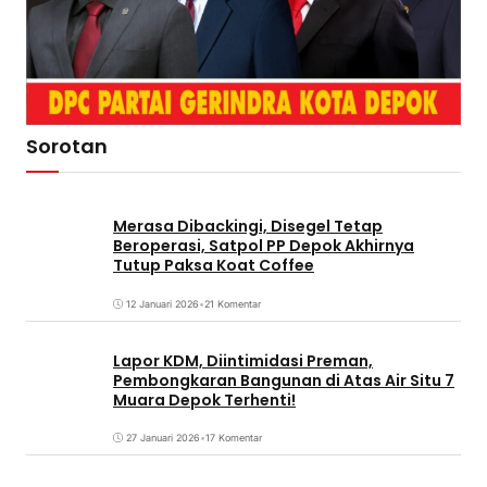
Sorotan
Merasa Dibackingi, Disegel Tetap
Beroperasi, Satpol PP Depok Akhirnya
Tutup Paksa Koat Coffee
12 Januari 2026
•
21 Komentar
Lapor KDM, Diintimidasi Preman,
Pembongkaran Bangunan di Atas Air Situ 7
Muara Depok Terhenti!
27 Januari 2026
•
17 Komentar