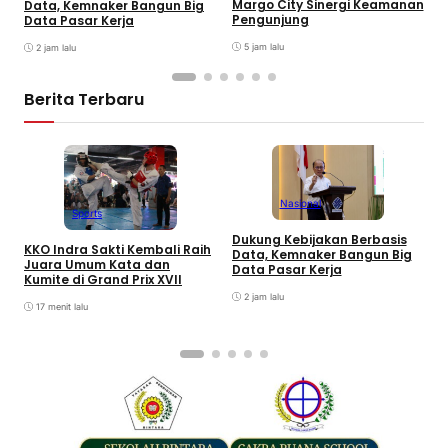
Margo City Sinergi Keamanan
Data, Kemnaker Bangun Big
D
Pengunjung
Data Pasar Kerja
F
A
5 jam lalu
2 jam lalu
Berita Terbaru
Nasional
Sports
Dukung Kebijakan Berbasis
KKO Indra Sakti Kembali Raih
Data, Kemnaker Bangun Big
Juara Umum Kata dan
P
Data Pasar Kerja
Kumite di Grand Prix XVII
I
B
2 jam lalu
17 menit lalu
v