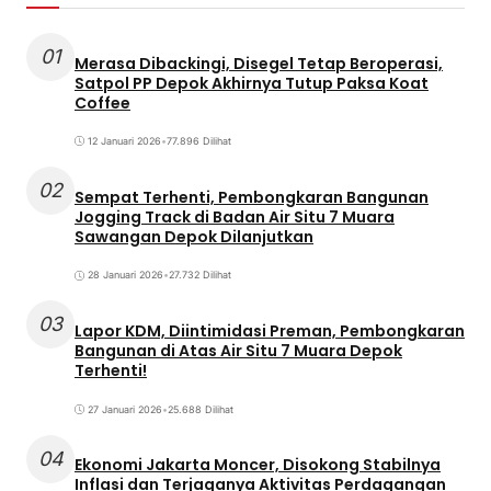
01
Merasa Dibackingi, Disegel Tetap Beroperasi,
Satpol PP Depok Akhirnya Tutup Paksa Koat
Coffee
12 Januari 2026
•
77.896 Dilihat
02
Sempat Terhenti, Pembongkaran Bangunan
Jogging Track di Badan Air Situ 7 Muara
Sawangan Depok Dilanjutkan
28 Januari 2026
•
27.732 Dilihat
03
Lapor KDM, Diintimidasi Preman, Pembongkaran
Bangunan di Atas Air Situ 7 Muara Depok
Terhenti!
27 Januari 2026
•
25.688 Dilihat
04
Ekonomi Jakarta Moncer, Disokong Stabilnya
Inflasi dan Terjaganya Aktivitas Perdagangan