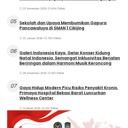
23 November 2025
•
13.804 Dilihat
05
Sekolah dan Upaya Membumikan Gapura
Pancawaluya di SMAN 1 Cikijing
23 Januari 2026
•
13.700 Dilihat
06
Galeri Indonesia Kaya, Gelar Konser Kidung
Natal Indonesia, Semangat Inklusivitas Berjalan
Beriringan dalam Harmoni Musik Keroncong
28 Desember 2025
•
13.651 Dilihat
07
Gaya Hidup Modern Picu Risiko Penyakit Kronis,
Primaya Hospital Bekasi Barat Luncurkan
Wellness Center
12 Maret 2026
•
13.531 Dilihat