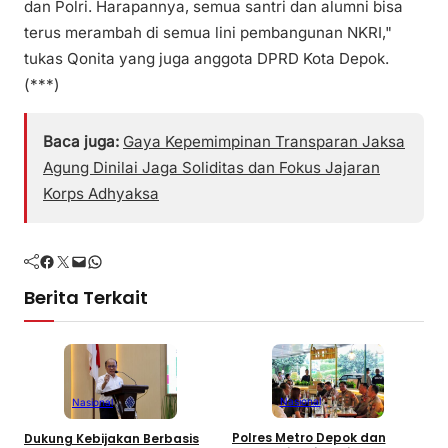
dan Polri. Harapannya, semua santri dan alumni bisa
terus merambah di semua lini pembangunan NKRI,"
tukas Qonita yang juga anggota DPRD Kota Depok.
(***)
Baca juga:
Gaya Kepemimpinan Transparan Jaksa
Agung Dinilai Jaga Soliditas dan Fokus Jajaran
Korps Adhyaksa
Facebook
Twitter
Mail
WhatsApp
Berita Terkait
Nasional
Nasional
G
Polres Metro Depok dan
Dukung Kebijakan Berbasis
T