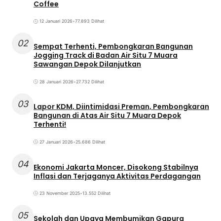
Coffee
12 Januari 2026
•
77.893 Dilihat
02
Sempat Terhenti, Pembongkaran Bangunan
Jogging Track di Badan Air Situ 7 Muara
Sawangan Depok Dilanjutkan
28 Januari 2026
•
27.732 Dilihat
03
Lapor KDM, Diintimidasi Preman, Pembongkaran
Bangunan di Atas Air Situ 7 Muara Depok
Terhenti!
27 Januari 2026
•
25.686 Dilihat
04
Ekonomi Jakarta Moncer, Disokong Stabilnya
Inflasi dan Terjaganya Aktivitas Perdagangan
23 November 2025
•
13.552 Dilihat
05
Sekolah dan Upaya Membumikan Gapura