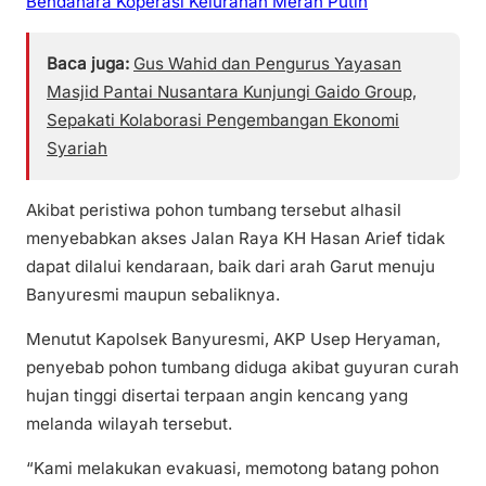
Bendahara Koperasi Kelurahan Merah Putih
Baca juga:
Gus Wahid dan Pengurus Yayasan
Masjid Pantai Nusantara Kunjungi Gaido Group,
Sepakati Kolaborasi Pengembangan Ekonomi
Syariah
Akibat peristiwa pohon tumbang tersebut alhasil
menyebabkan akses Jalan Raya KH Hasan Arief tidak
dapat dilalui kendaraan, baik dari arah Garut menuju
Banyuresmi maupun sebaliknya.
Menutut Kapolsek Banyuresmi, AKP Usep Heryaman,
penyebab pohon tumbang diduga akibat guyuran curah
hujan tinggi disertai terpaan angin kencang yang
melanda wilayah tersebut.
“Kami melakukan evakuasi, memotong batang pohon