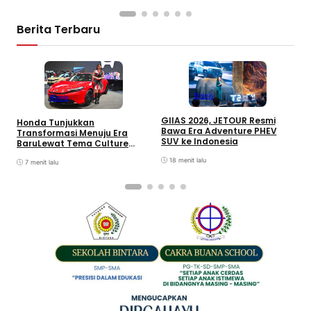
Berita Terbaru
Bisnis
Bisnis
GIIAS 2026, JETOUR Resmi
Honda Tunjukkan
T
Bawa Era Adventure PHEV
Transformasi Menuju Era
D
SUV ke Indonesia
BaruLewat Tema Culture
M
Evolved di GIIAS 2026
M
18 menit lalu
7 menit lalu
M