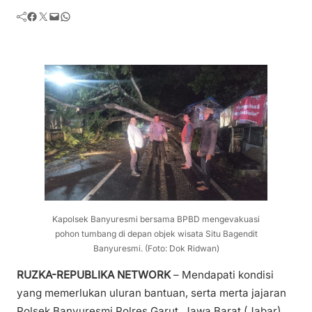
Facebook
Twitter
Mail
WhatsApp
Kapolsek Banyuresmi bersama BPBD mengevakuasi
pohon tumbang di depan objek wisata Situ Bagendit
Banyuresmi. (Foto: Dok Ridwan)
RUZKA-REPUBLIKA NETWORK
– Mendapati kondisi
yang memerlukan uluran bantuan, serta merta jajaran
Polsek Banyuresmi Polres Garut, Jawa Barat (Jabar)