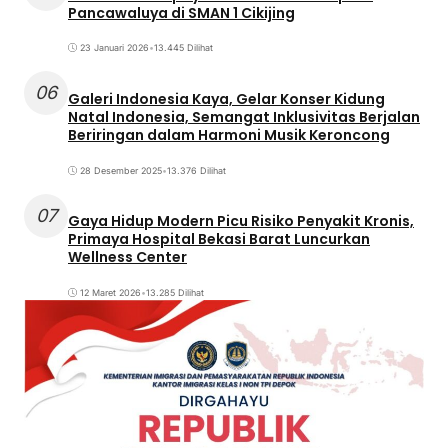
Pancawaluya di SMAN 1 Cikijing
23 Januari 2026
•
13.445 Dilihat
06
Galeri Indonesia Kaya, Gelar Konser Kidung
Natal Indonesia, Semangat Inklusivitas Berjalan
Beriringan dalam Harmoni Musik Keroncong
28 Desember 2025
•
13.376 Dilihat
07
Gaya Hidup Modern Picu Risiko Penyakit Kronis,
Primaya Hospital Bekasi Barat Luncurkan
Wellness Center
12 Maret 2026
•
13.285 Dilihat