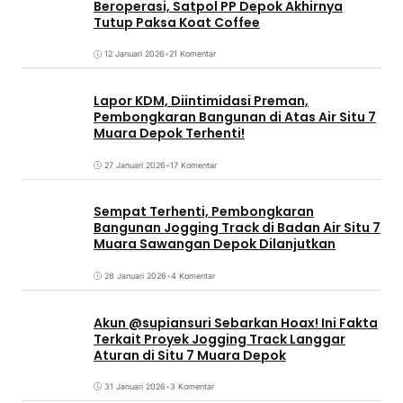
Beroperasi, Satpol PP Depok Akhirnya
Tutup Paksa Koat Coffee
12 Januari 2026
•
21 Komentar
Lapor KDM, Diintimidasi Preman,
Pembongkaran Bangunan di Atas Air Situ 7
Muara Depok Terhenti!
27 Januari 2026
•
17 Komentar
Sempat Terhenti, Pembongkaran
Bangunan Jogging Track di Badan Air Situ 7
Muara Sawangan Depok Dilanjutkan
28 Januari 2026
•
4 Komentar
Akun @supiansuri Sebarkan Hoax! Ini Fakta
Terkait Proyek Jogging Track Langgar
Aturan di Situ 7 Muara Depok
31 Januari 2026
•
3 Komentar