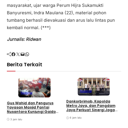
masyarakat, ujar warga Perum Hijra Sukamukti
Banyuresmi, Indra Maulana (22), material pohon
tumbang berhasil dievakuasi dan arus lalu lintas pun
kembali normal. (***)
Jurnalis: Ridwan
Facebook
Twitter
Mail
WhatsApp
Berita Terkait
Nasional
Nasional
Dankorbrimob, Kapolda
Gus Wahid dan Pengurus
I
Metro Jaya, dan Pangdam
Yayasan Masjid Pantai
S
Jaya Perkuat Sinergi Jaga
Nusantara Kunjungi Gaido
G
Keamanan Jakarta
Group, Sepakati Kolaborasi
T
6 jam lalu
Pengembangan Ekonomi
3 jam lalu
Syariah