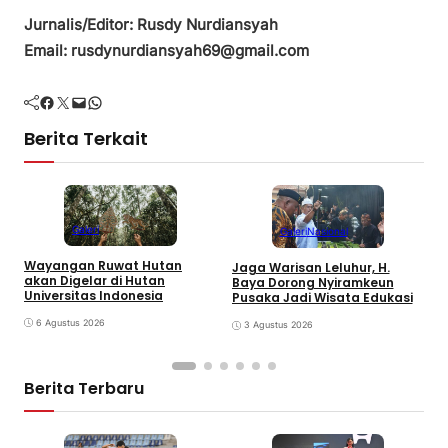
Jurnalis/Editor: Rusdy Nurdiansyah
Email: rusdynurdiansyah69@gmail.com
Facebook
Twitter
Mail
WhatsApp
Berita Terkait
Galeri
Galeri
Nasional
Wayangan Ruwat Hutan
Jaga Warisan Leluhur, H.
akan Digelar di Hutan
M
Baya Dorong Nyiramkeun
Universitas Indonesia
Pusaka Jadi Wisata Edukasi
6 Agustus 2026
3 Agustus 2026
Berita Terbaru