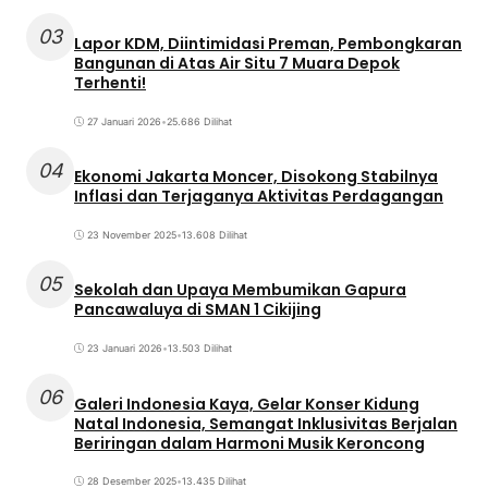
03
Lapor KDM, Diintimidasi Preman, Pembongkaran
Bangunan di Atas Air Situ 7 Muara Depok
Terhenti!
27 Januari 2026
•
25.686 Dilihat
04
Ekonomi Jakarta Moncer, Disokong Stabilnya
Inflasi dan Terjaganya Aktivitas Perdagangan
23 November 2025
•
13.608 Dilihat
05
Sekolah dan Upaya Membumikan Gapura
Pancawaluya di SMAN 1 Cikijing
23 Januari 2026
•
13.503 Dilihat
06
Galeri Indonesia Kaya, Gelar Konser Kidung
Natal Indonesia, Semangat Inklusivitas Berjalan
Beriringan dalam Harmoni Musik Keroncong
28 Desember 2025
•
13.435 Dilihat