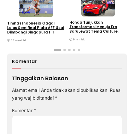
Bisnis
Sports
G
Honda Tunjukkan
Timnas Indonesia Gagal
B
Transformasi Menuju Era
Lolos Semifinal Piala AFF Usai
S
BaruLewat Tema Culture
Diimbangi Singapura 1-1
Evolved di GIIAS 2026
9 jam lalu
33 menit lalu
Komentar
Tinggalkan Balasan
Alamat email Anda tidak akan dipublikasikan.
Ruas
yang wajib ditandai
*
Komentar
*