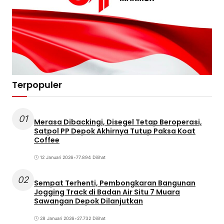
Terpopuler
01
Merasa Dibackingi, Disegel Tetap Beroperasi,
Satpol PP Depok Akhirnya Tutup Paksa Koat
Coffee
12 Januari 2026
•
77.894 Dilihat
02
Sempat Terhenti, Pembongkaran Bangunan
Jogging Track di Badan Air Situ 7 Muara
Sawangan Depok Dilanjutkan
28 Januari 2026
•
27.732 Dilihat