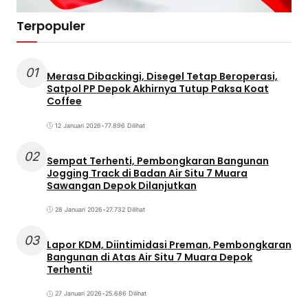
Terpopuler
01
Merasa Dibackingi, Disegel Tetap Beroperasi,
Satpol PP Depok Akhirnya Tutup Paksa Koat
Coffee
12 Januari 2026
•
77.896 Dilihat
02
Sempat Terhenti, Pembongkaran Bangunan
Jogging Track di Badan Air Situ 7 Muara
Sawangan Depok Dilanjutkan
28 Januari 2026
•
27.732 Dilihat
03
Lapor KDM, Diintimidasi Preman, Pembongkaran
Bangunan di Atas Air Situ 7 Muara Depok
Terhenti!
27 Januari 2026
•
25.686 Dilihat