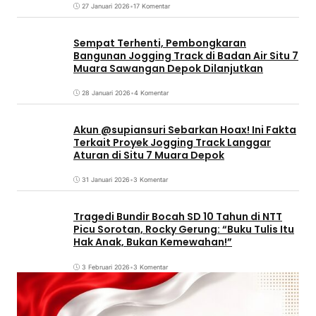
27 Januari 2026
•
17 Komentar
Sempat Terhenti, Pembongkaran
Bangunan Jogging Track di Badan Air Situ 7
Muara Sawangan Depok Dilanjutkan
28 Januari 2026
•
4 Komentar
Akun @supiansuri Sebarkan Hoax! Ini Fakta
Terkait Proyek Jogging Track Langgar
Aturan di Situ 7 Muara Depok
31 Januari 2026
•
3 Komentar
Tragedi Bundir Bocah SD 10 Tahun di NTT
Picu Sorotan, Rocky Gerung: “Buku Tulis Itu
Hak Anak, Bukan Kemewahan!”
3 Februari 2026
•
3 Komentar