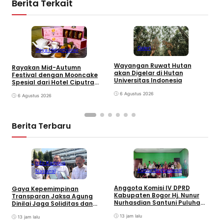
Berita Terkait
Galeri
Gaya Hidup
Kuliner
Wayangan Ruwat Hutan
E
Rayakan Mid-Autumn
akan Digelar di Hutan
E
Festival dengan Mooncake
Universitas Indonesia
T
Spesial dari Hotel Ciputra
S
Jakarta
6 Agustus 2026
6 Agustus 2026
Berita Terbaru
Info Kampus
Komunitas
Nasional
Nasional
Anggota Komisi IV DPRD
Gaya Kepemimpinan
T
Kabupaten Bogor Hj. Nunur
Transparan Jaksa Agung
K
Nurhasdian Santuni Puluhan
Dinilai Jaga Soliditas dan
B
Anak Yatim
Fokus Jajaran Korps
K
13 jam lalu
Adhyaksa
13 jam lalu