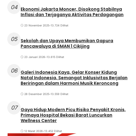
04
Ekonomi Jakarta Moncer, Disokong Stabilnya
Inflasi dan Terjaganya Aktivitas Perdagangan
23 November 2025
•
13.724 Dilihat
05
Sekolah dan Upaya Membumikan Gapura
Pancawaluya di SMAN 1 Cikijing
23 Januari 2026
•
13.615 Dilihat
06
Galeri Indonesia Kaya, Gelar Konser Kidung
Natal Indonesia, Semangat Inklusivitas Berjalan
Beriringan dalam Harmoni Musik Keroncong
28 Desember 2025
•
13.559 Dilihat
07
Gaya Hidup Modern Picu Risiko Penyakit Kronis,
Primaya Hospital Bekasi Barat Luncurkan
Wellness Center
12 Maret 2026
•
13.452 Dilihat