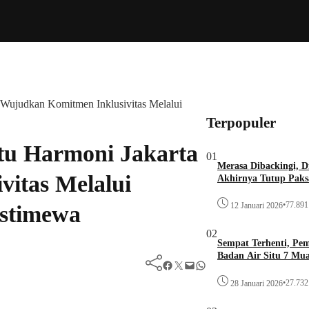
 Wujudkan Komitmen Inklusivitas Melalui
Terpopuler
tu Harmoni Jakarta
01
Merasa Dibackingi, D
itas Melalui
Akhirnya Tutup Paks
•
77.891 
12 Januari 2026
Istimewa
02
Sempat Terhenti, Pe
Badan Air Situ 7 Mu
Facebook
Twitter
Mail
WhatsApp
•
27.732 
28 Januari 2026