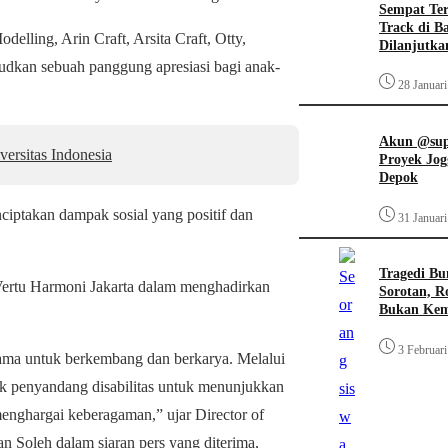
Sempat Te
Track di B
delling, Arin Craft, Arsita Craft, Otty,
Dilanjutka
dkan sebuah panggung apresiasi bagi anak-
28 Januar
Akun @supi
ersitas Indonesia
Proyek Jog
Depok
ciptakan dampak sosial yang positif dan
31 Januar
Tragedi Bu
ertu Harmoni Jakarta dalam menghadirkan
Sorotan, R
Bukan Ke
3 Februar
ama untuk berkembang dan berkarya. Melalui
ak penyandang disabilitas untuk menunjukkan
enghargai keberagaman,” ujar Director of
 Soleh dalam siaran pers yang diterima,