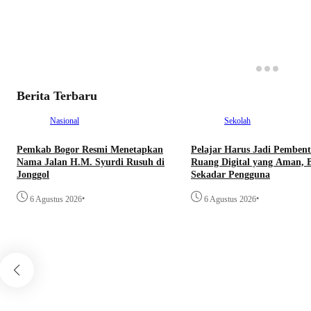
Berita Terbaru
Nasional
Sekolah
Pemkab Bogor Resmi Menetapkan
Pelajar Harus Jadi Pemben
Nama Jalan H.M. Syurdi Rusuh di
Ruang Digital yang Aman, 
Jonggol
Sekadar Pengguna
•
•
6 Agustus 2026
6 Agustus 2026