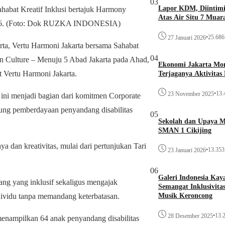
03
Lapor KDM, Diintim
habat Kreatif Inklusi bertajuk Harmony
Atas Air Situ 7 Muar
 2026. (Foto: Dok RUZKA INDONESIA)
•
25.686 
27 Januari 2026
a, Vertu Harmoni Jakarta bersama Sahabat
04
in Culture – Menuju 5 Abad Jakarta pada Ahad,
Ekonomi Jakarta Monc
 Vertu Harmoni Jakarta.
Terjaganya Aktivitas
•
13.
23 November 2025
 ini menjadi bagian dari komitmen Corporate
ung pemberdayaan penyandang disabilitas
05
Sekolah dan Upaya 
SMAN 1 Cikijing
dan kreativitas, mulai dari pertunjukan Tari
•
13.353 
23 Januari 2026
06
Galeri Indonesia Kay
ang yang inklusif sekaligus mengajak
Semangat Inklusivita
Musik Keroncong
individu tanpa memandang keterbatasan.
•
13.2
28 Desember 2025
menampilkan 64 anak penyandang disabilitas