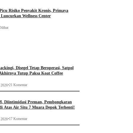
icu Risiko Penyakit Kronis, Primaya
t Luncurkan Wellness Center
ilihat
ckingi, Disegel Tetap Beroperasi, Satpol
khirnya Tutup Paksa Koat Coffee
•
21 Komentar
i 2026
, Diintimidasi Preman, Pembongkaran
i Atas Air Situ 7 Muara Depok Terhenti!
•
17 Komentar
i 2026