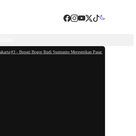
EGARA
ta
|
#3 -
Bupati Bogor Rudi Susmanto Meresmikan Pasar Hewan Jonggol, Jadi Pa