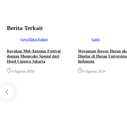
Berita Terkait
Gaya Hidup
Kuliner
Galeri
Rayakan Mid-Autumn Festival
Wayangan Ruwat Hutan ak
dengan Mooncake Spesial dari
Digelar di Hutan Universita
Hotel Ciputra Jakarta
Indonesia
•
•
6 Agustus 2026
6 Agustus 2026