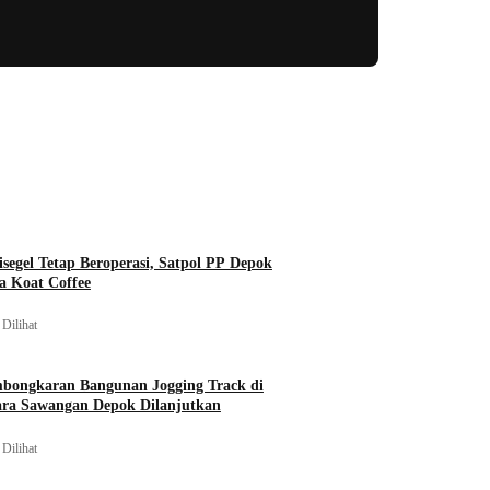
isegel Tetap Beroperasi, Satpol PP Depok
a Koat Coffee
Dilihat
mbongkaran Bangunan Jogging Track di
ara Sawangan Depok Dilanjutkan
Dilihat