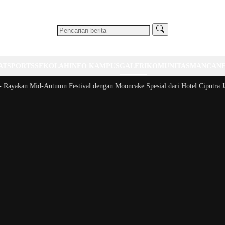
AT
SPORTS
SEKOLAH
INFO KAMPUS
GALERI
KOMUNITAS
MANCAN
yakan Mid-Autumn Festival dengan Mooncake Spesial dari Hotel Ciputra Jakar