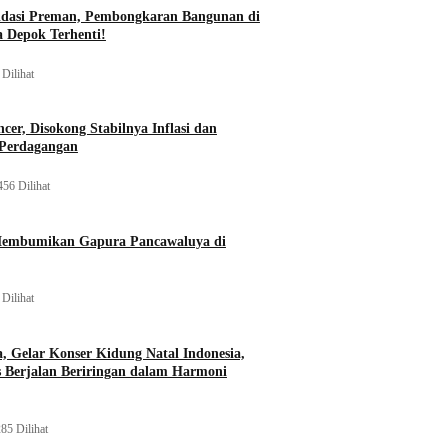
idasi Preman, Pembongkaran Bangunan di
a Depok Terhenti!
Dilihat
er, Disokong Stabilnya Inflasi dan
 Perdagangan
456 Dilihat
Membumikan Gapura Pancawaluya di
Dilihat
a, Gelar Konser Kidung Natal Indonesia,
s Berjalan Beriringan dalam Harmoni
85 Dilihat