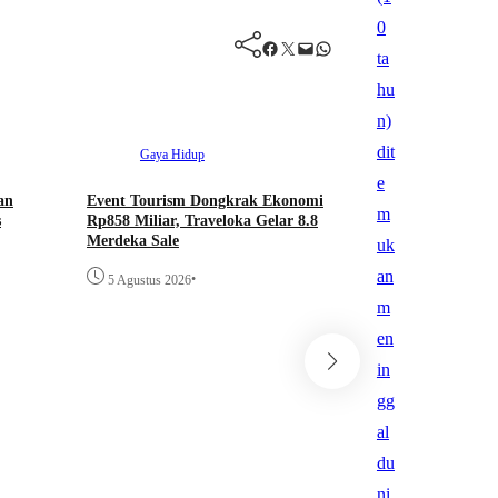
Facebook
Twitter
Mail
WhatsApp
Gaya Hidup
an
Event Tourism Dongkrak Ekonomi
s
Rp858 Miliar, Traveloka Gelar 8.8
Merdeka Sale
•
5 Agustus 2026
Galeri
Nasiona
Jaga Warisan Leluh
Dorong Nyiramkeun
Wisata Edukasi