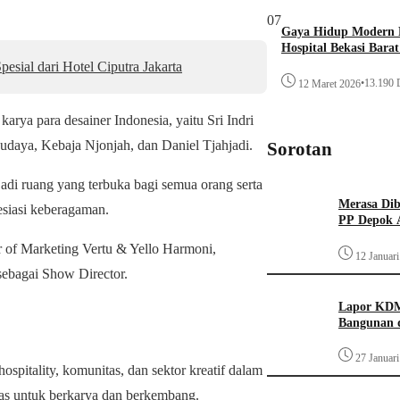
07
Gaya Hidup Modern P
Hospital Bekasi Bara
ial dari Hotel Ciputra Jakarta
•
13.190 D
12 Maret 2026
rya para desainer Indonesia, yaitu Sri Indri
 Budaya, Kebaja Njonjah, dan Daniel Tjahjadi.
Sorotan
adi ruang yang terbuka bagi semua orang serta
Merasa Diba
esiasi keberagaman.
PP Depok A
r of Marketing Vertu & Yello Harmoni,
12 Januar
sebagai Show Director.
Lapor KDM
Bangunan d
27 Januar
ospitality, komunitas, dan sektor kreatif dalam
tas untuk berkarya dan berkembang.