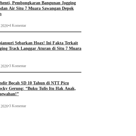
rhenti, Pembongkaran Bangunan Jogging
adan Air Situ 7 Muara Sawangan Depok
n
•
4 Komentar
i 2026
ansuri Sebarkan Hoax! Ini Fakta Terkait
ging Track Langgar Aturan di Situ 7 Muara
•
3 Komentar
i 2026
ndir Bocah SD 10 Tahun di NTT Picu
ocky Gerung: “Buku Tulis Itu Hak Anak,
mewahan!”
•
3 Komentar
i 2026