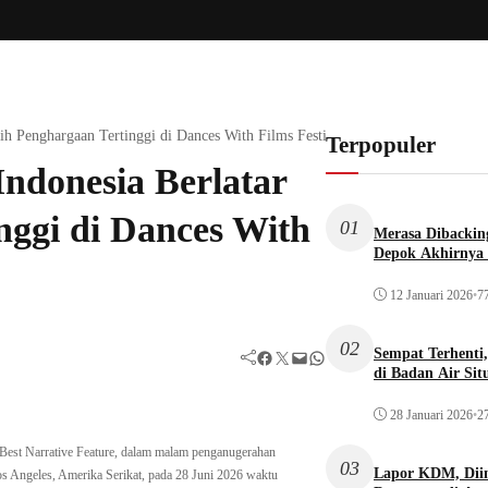
Raih Penghargaan Tertinggi di Dances With Films Festival Los Angeles
Terpopuler
Indonesia Berlatar
nggi di Dances With
01
Merasa Dibacking
Depok Akhirnya 
12 Januari 2026
•
77
02
Sempat Terhenti
Facebook
Twitter
Mail
WhatsApp
di Badan Air Si
28 Januari 2026
•
27
 Best Narrative Feature, dalam malam penganugerahan
03
Lapor KDM, Dii
 Los Angeles, Amerika Serikat, pada 28 Juni 2026 waktu