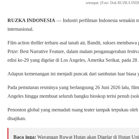
setempat. (Foto: Dok RUZKA IN
RUZKA INDONESIA
— Industri perfilman Indonesia semakin
internasional.
Film action thriller terbaru asal tanah air, Bandit, sukses membaw
Prize: Best Narrative Feature, dalam malam penganugerahan festiva
edisi ke-29 yang digelar di Los Angeles, Amerika Serikat, pada 28
Adapun kemenangan ini menjadi puncak dari sambutan luar biasa ya
Pada pemutaran resminya yang berlangsung 26 Juni 2026 lalu, film 
Angeles hingga membuat seluruh bangku bioskop terisi penuh (sold
Penonton global yang memadati ruang teater tampak terpukau oleh
disajikan.
Baca juga:
Wayangan Ruwat Hutan akan Digelar di Hutan Univ