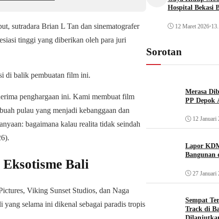
Hospital Bekasi 
ut, sutradara Brian L Tan dan sinematografer
12 Maret 2026
•
13.
iasi tinggi yang diberikan oleh para juri
Sorotan
di balik pembuatan film ini.
Merasa Diba
nerima penghargaan ini. Kami membuat film
PP Depok A
sebuah pulau yang menjadi kebanggaan dan
12 Januari
nyaan: bagaimana kalau realita tidak seindah
26).
Lapor KDM
Bangunan d
 Eksotisme Bali
27 Januari
 Pictures, Viking Sunset Studios, dan Naga
Sempat Te
 yang selama ini dikenal sebagai paradis tropis
Track di B
Dilanjutka