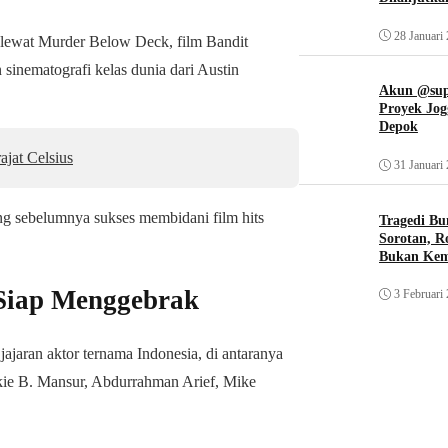
28 Januari
l lewat Murder Below Deck, film Bandit
inematografi kelas dunia dari Austin
Akun @supi
Proyek Jog
Depok
ajat Celsius
31 Januari
ng sebelumnya sukses membidani film hits
Tragedi Bu
Sorotan, R
Bukan Ke
 Siap Menggebrak
3 Februari
jajaran aktor ternama Indonesia, di antaranya
kie B. Mansur, Abdurrahman Arief, Mike