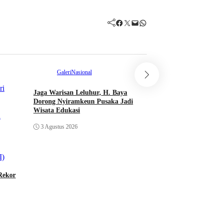
Facebook
Twitter
Mail
WhatsApp
Galeri
Nasional
Galeri
Kolom
Jaga Warisan Leluhur, H. Baya
Mencintai Layla, Berk
Dorong Nyiramkeun Pusaka Jadi
3 Agustus 2026
Wisata Edukasi
3 Agustus 2026
Rekor