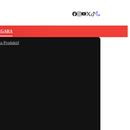
EGARA
tif