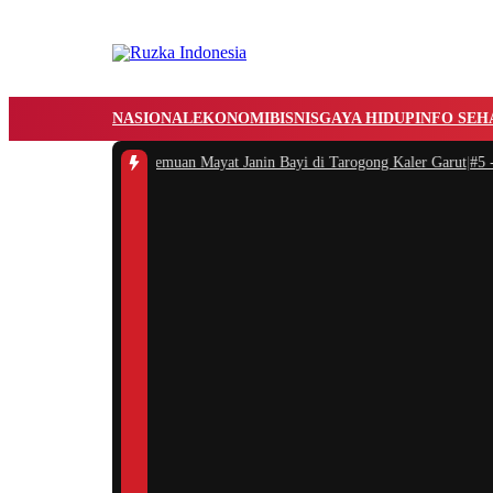
NASIONAL
EKONOMI
BISNIS
GAYA HIDUP
INFO SEH
i Olah TKP Penemuan Mayat Janin Bayi di Tarogong Kaler Garut
|
#5 -
Majalen