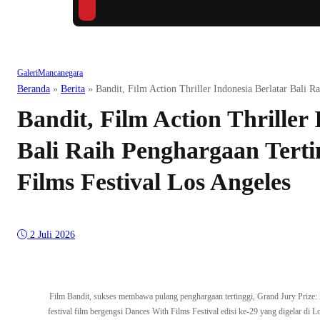
Galeri
Mancanegara
Beranda
»
Berita
»
Bandit, Film Action Thriller Indonesia Berlatar Bali 
Bandit, Film Action Thriller 
Bali Raih Penghargaan Terti
Films Festival Los Angeles
2 Juli 2026
Film Bandit, sukses membawa pulang penghargaan tertinggi, Grand Jury Prize:
festival film bergengsi Dances With Films Festival edisi ke-29 yang digelar di