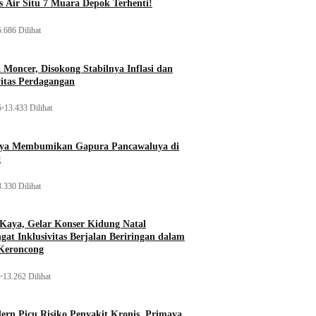
 Air Situ 7 Muara Depok Terhenti!
.686 Dilihat
Moncer, Disokong Stabilnya Inflasi dan
vitas Perdagangan
5
•
13.433 Dilihat
aya Membumikan Gapura Pancawaluya di
g
.330 Dilihat
 Kaya, Gelar Konser Kidung Natal
gat Inklusivitas Berjalan Beriringan dalam
Keroncong
•
13.262 Dilihat
rn Picu Risiko Penyakit Kronis, Primaya