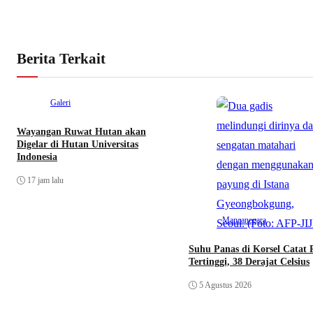
Berita Terkait
Galeri
Wayangan Ruwat Hutan akan
Digelar di Hutan Universitas
Indonesia
17 jam lalu
Mancanegara
Suhu Panas di Korsel Catat 
Tertinggi, 38 Derajat Celsius
5 Agustus 2026