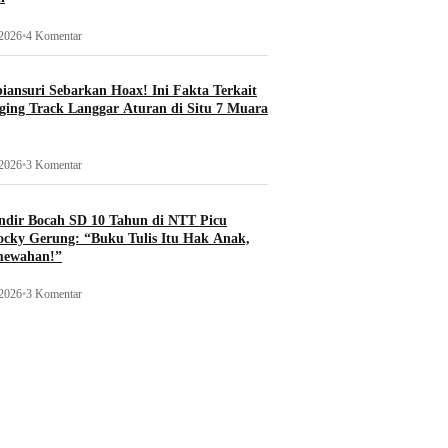
 2026
•
4 Komentar
ansuri Sebarkan Hoax! Ini Fakta Terkait
ging Track Langgar Aturan di Situ 7 Muara
 2026
•
3 Komentar
ndir Bocah SD 10 Tahun di NTT Picu
ocky Gerung: “Buku Tulis Itu Hak Anak,
mewahan!”
 2026
•
3 Komentar