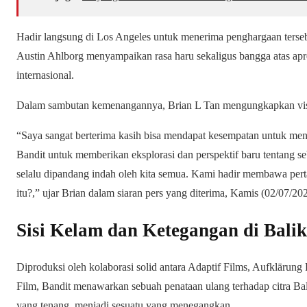
Hadir langsung di Los Angeles untuk menerima penghargaan terseb
Austin Ahlborg menyampaikan rasa haru sekaligus bangga atas apres
internasional.
Dalam sambutan kemenangannya, Brian L Tan mengungkapkan visi 
“Saya sangat berterima kasih bisa mendapat kesempatan untuk me
Bandit untuk memberikan eksplorasi dan perspektif baru tentang 
selalu dipandang indah oleh kita semua. Kami hadir membawa perta
itu?,” ujar Brian dalam siaran pers yang diterima, Kamis (02/07/20
Sisi Kelam dan Ketegangan di Balik
Diproduksi oleh kolaborasi solid antara Adaptif Films, Aufklärung
Film, Bandit menawarkan sebuah penataan ulang terhadap citra Bali
yang tenang, menjadi sesuatu yang menegangkan.