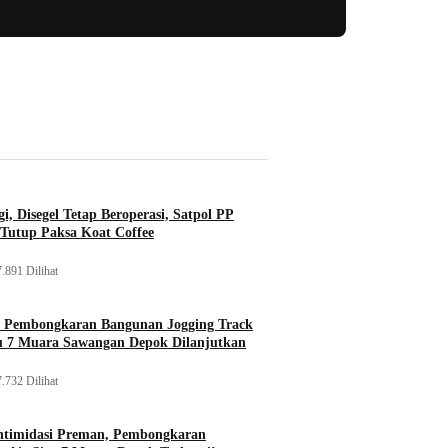
i, Disegel Tetap Beroperasi, Satpol PP
Tutup Paksa Koat Coffee
.891 Dilihat
, Pembongkaran Bangunan Jogging Track
tu 7 Muara Sawangan Depok Dilanjutkan
.732 Dilihat
ntimidasi Preman, Pembongkaran