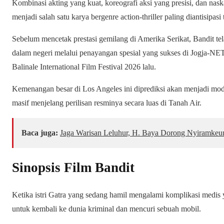
Kombinasi akting yang kuat, koreografi aksi yang presisi, dan nas
menjadi salah satu karya bergenre action-thriller paling diantisipasi 
Sebelum mencetak prestasi gemilang di Amerika Serikat, Bandit tel
dalam negeri melalui penayangan spesial yang sukses di Jogja-N
Balinale International Film Festival 2026 lalu.
Kemenangan besar di Los Angeles ini diprediksi akan menjadi mod
masif menjelang perilisan resminya secara luas di Tanah Air.
Baca juga:
Jaga Warisan Leluhur, H. Baya Dorong Nyiramkeun
Sinopsis Film Bandit
Ketika istri Gatra yang sedang hamil mengalami komplikasi medis
untuk kembali ke dunia kriminal dan mencuri sebuah mobil.