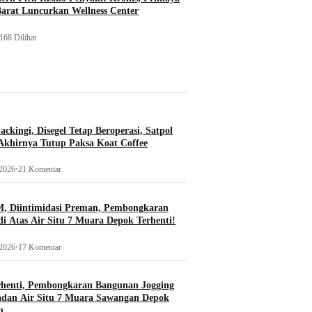
Barat Luncurkan Wellness Center
168 Dilihat
ckingi, Disegel Tetap Beroperasi, Satpol
khirnya Tutup Paksa Koat Coffee
 2026
•
21 Komentar
, Diintimidasi Preman, Pembongkaran
i Atas Air Situ 7 Muara Depok Terhenti!
 2026
•
17 Komentar
rhenti, Pembongkaran Bangunan Jogging
adan Air Situ 7 Muara Sawangan Depok
n