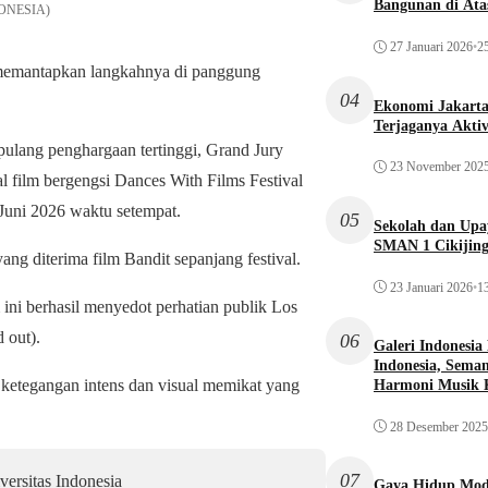
Bangunan di Atas
DONESIA)
27 Januari 2026
•
25
 memantapkan langkahnya di panggung
04
Ekonomi Jakarta 
Terjaganya Akti
a pulang penghargaan tertinggi, Grand Jury
23 November 202
l film bergengsi Dances With Films Festival
 Juni 2026 waktu setempat.
05
Sekolah dan Up
SMAN 1 Cikijin
ng diterima film Bandit sepanjang festival.
23 Januari 2026
•
13
ini berhasil menyedot perhatian publik Los
 out).
06
Galeri Indonesia
Indonesia, Seman
 ketegangan intens dan visual memikat yang
Harmoni Musik 
28 Desember 2025
07
ersitas Indonesia
Gaya Hidup Mode