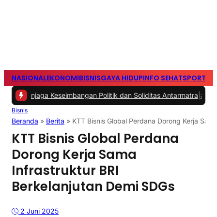
NASIONAL
EKONOMI
BISNIS
GAYA HIDUP
INFO SEHAT
SPORTS
S
njaga Keseimbangan Politik dan Soliditas Antarmatra
|
#2 -
Persib
Bisnis
Beranda
»
Berita
»
KTT Bisnis Global Perdana Dorong Kerja Sama
KTT Bisnis Global Perdana
Dorong Kerja Sama
Infrastruktur BRI
Berkelanjutan Demi SDGs
2 Juni 2025