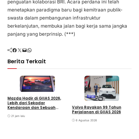
penguatan kolaborasi BRI. Acara perdana ini telah
menetapkan paradigma baru bagi kemitraan publik-
swasta dalam pembangunan infrastruktur
berkelanjutan, membuka jalan bagi kerja sama jangka
panjang yang berprinsip. (***)
Facebook
Twitter
Mail
WhatsApp
Berita Terkait
Bisnis
Bisnis
Mazda Hadir di GIIAS 2026,
G
Lebih dari Sekadar
I
Volvo Rayakan 99 Tahun
Kendaraan dan Sebuah
P
Perjalanan di GIIAS 2026
Pengalaman yang Utuh
G
21 jam lalu
d
6 Agustus 2026