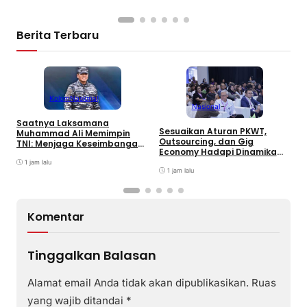
Berita Terbaru
Kolom
Nasional
Nasional
Saatnya Laksamana
P
Sesuaikan Aturan PKWT,
Muhammad Ali Memimpin
P
Outsourcing, dan Gig
TNI: Menjaga Keseimbangan
P
Economy Hadapi Dinamika
Politik dan Soliditas
R
Kerja
Antarmatra
1 jam lalu
1 jam lalu
Komentar
Tinggalkan Balasan
Alamat email Anda tidak akan dipublikasikan.
Ruas
yang wajib ditandai
*