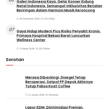
Galeri Indonesia Kaya, Gelar Konser Kidung
Natal Indonesia, Semangat Inklusivitas Berjalan
Beriringan dalam Harmoni Musik Keroncong
28 Desember 2025
•
13.314 Dilihat
07
Gaya Hidup Modern Picu Risiko Penyakit Kronis,
Primaya Hospital Bekasi Barat Luncurkan
Wellness Center
12 Maret 2026
•
13.220 Dilihat
Sorotan
Merasa Dibackingi, Disegel Tetap
Beroperasi, Satpol PP Depok Akhirnya
Tutup Paksa Koat Coffee
12 Januari 2026
•
21 Komentar
Lapor KDM, Diintimidasi Preman,