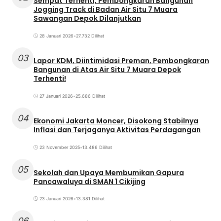
Sempat Terhenti, Pembongkaran Bangunan
Jogging Track di Badan Air Situ 7 Muara
Sawangan Depok Dilanjutkan
28 Januari 2026
•
27.732 Dilihat
03
Lapor KDM, Diintimidasi Preman, Pembongkaran
Bangunan di Atas Air Situ 7 Muara Depok
Terhenti!
27 Januari 2026
•
25.686 Dilihat
04
Ekonomi Jakarta Moncer, Disokong Stabilnya
Inflasi dan Terjaganya Aktivitas Perdagangan
23 November 2025
•
13.486 Dilihat
05
Sekolah dan Upaya Membumikan Gapura
Pancawaluya di SMAN 1 Cikijing
23 Januari 2026
•
13.381 Dilihat
06