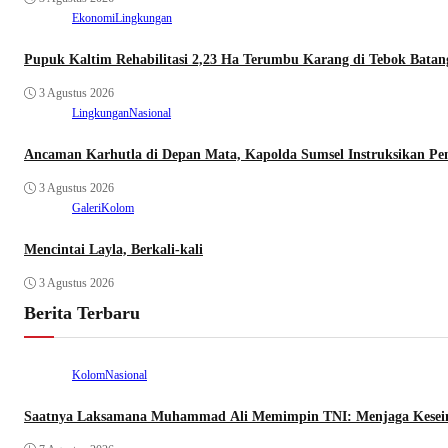
Ekonomi
Lingkungan
Pupuk Kaltim Rehabilitasi 2,23 Ha Terumbu Karang di Tebok Batan
3 Agustus 2026
Lingkungan
Nasional
Ancaman Karhutla di Depan Mata, Kapolda Sumsel Instruksikan 
3 Agustus 2026
Galeri
Kolom
Mencintai Layla, Berkali-kali
3 Agustus 2026
Berita Terbaru
Kolom
Nasional
Saatnya Laksamana Muhammad Ali Memimpin TNI: Menjaga Keseimb