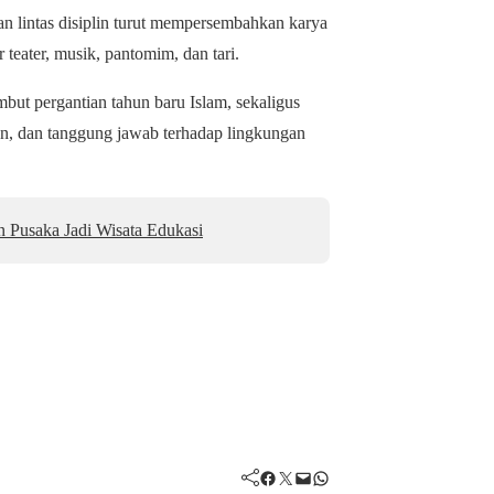
 lintas disiplin turut mempersembahkan karya
eater, musik, pantomim, dan tari.
but pergantian tahun baru Islam, sekaligus
, dan tanggung jawab terhadap lingkungan
 Pusaka Jadi Wisata Edukasi
Facebook
Twitter
Mail
WhatsApp