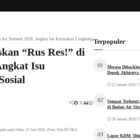
ja Art Summit 2026, Angkat Isu Kerusakan Lingkungan dan Sosial
Terpopuler
skan “Rus Res!” di
Angkat Isu
01
Merasa Dibacking
Depok Akhirnya 
osial
12 Januari 2026
•
77
02
Sempat Terhenti
Facebook
Twitter
Mail
WhatsApp
di Badan Air Si
28 Januari 2026
•
27
digelar pada Sabtu, 27 Juni 2026. (Foto: Dok RUZKA
03
Lapor KDM, Dii