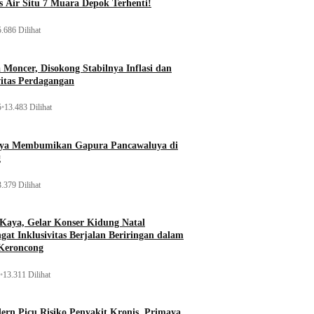
 Air Situ 7 Muara Depok Terhenti!
.686 Dilihat
Moncer, Disokong Stabilnya Inflasi dan
vitas Perdagangan
5
•
13.483 Dilihat
aya Membumikan Gapura Pancawaluya di
g
.379 Dilihat
 Kaya, Gelar Konser Kidung Natal
gat Inklusivitas Berjalan Beriringan dalam
Keroncong
•
13.311 Dilihat
rn Picu Risiko Penyakit Kronis, Primaya