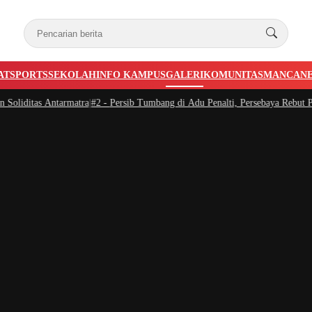
AT
SPORTS
SEKOLAH
INFO KAMPUS
GALERI
KOMUNITAS
MANCAN
ditas Antarmatra
|
#2 -
Persib Tumbang di Adu Penalti, Persebaya Rebut Piala