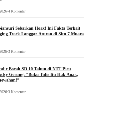
 2026
•
4 Komentar
ansuri Sebarkan Hoax! Ini Fakta Terkait
ging Track Langgar Aturan di Situ 7 Muara
 2026
•
3 Komentar
ndir Bocah SD 10 Tahun di NTT Picu
ocky Gerung: “Buku Tulis Itu Hak Anak,
mewahan!”
 2026
•
3 Komentar