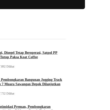
i, Disegel Tetap Beroperasi, Satpol PP
Tutup Paksa Koat Coffee
.892 Dilihat
, Pembongkaran Bangunan Jogging Track
tu 7 Muara Sawangan Depok Dilanjutkan
.732 Dilihat
ntimidasi Preman, Pembongkaran