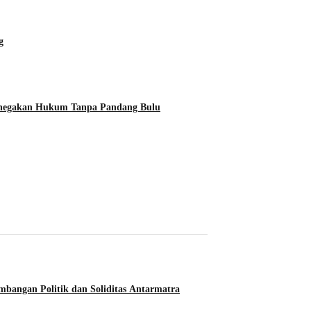
g
Penegakan Hukum Tanpa Pandang Bulu
angan Politik dan Soliditas Antarmatra