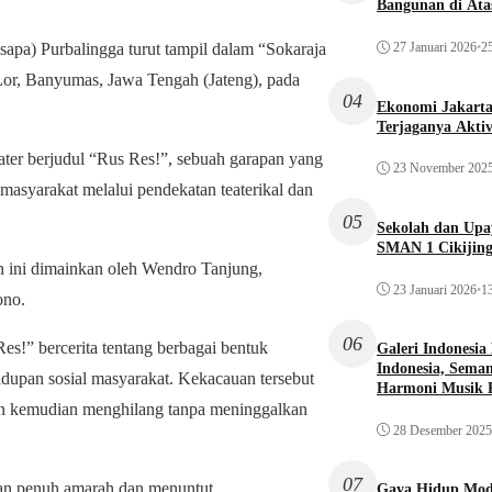
Bangunan di Atas
27 Januari 2026
•
25
apa) Purbalingga turut tampil dalam “Sokaraja
Lor, Banyumas, Jawa Tengah (Jateng), pada
04
Ekonomi Jakarta 
Terjaganya Akti
ter berjudul “Rus Res!”, sebuah garapan yang
23 November 202
masyarakat melalui pendekatan teaterikal dan
05
Sekolah dan Up
SMAN 1 Cikijin
n ini dimainkan oleh Wendro Tanjung,
23 Januari 2026
•
13
ono.
06
s!” bercerita tentang berbagai bentuk
Galeri Indonesia
Indonesia, Seman
idupan sosial masyarakat. Kekacauan tersebut
Harmoni Musik 
un kemudian menghilang tanpa meninggalkan
28 Desember 2025
07
an penuh amarah dan menuntut
Gaya Hidup Mode