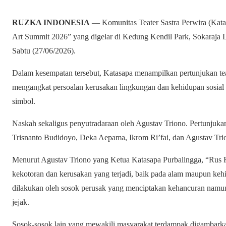
RUZKA INDONESIA
— Komunitas Teater Sastra Perwira (Katas
Art Summit 2026” yang digelar di Kedung Kendil Park, Sokaraja 
Sabtu (27/06/2026).
Dalam kesempatan tersebut, Katasapa menampilkan pertunjukan tea
mengangkat persoalan kerusakan lingkungan dan kehidupan sosial 
simbol.
Naskah sekaligus penyutradaraan oleh Agustav Triono. Pertunjuka
Trisnanto Budidoyo, Deka Aepama, Ikrom Ri’fai, dan Agustav Tri
Menurut Agustav Triono yang Ketua Katasapa Purbalingga, “Rus Re
kekotoran dan kerusakan yang terjadi, baik pada alam maupun keh
dilakukan oleh sosok perusak yang menciptakan kehancuran nam
jejak.
Sosok-sosok lain yang mewakili masyarakat terdampak digambark