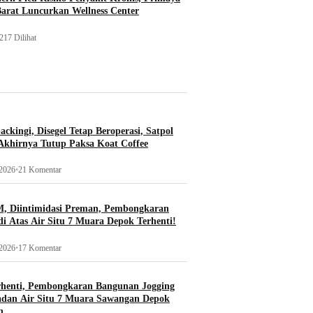
Barat Luncurkan Wellness Center
217 Dilihat
ckingi, Disegel Tetap Beroperasi, Satpol
khirnya Tutup Paksa Koat Coffee
 2026
•
21 Komentar
, Diintimidasi Preman, Pembongkaran
i Atas Air Situ 7 Muara Depok Terhenti!
 2026
•
17 Komentar
rhenti, Pembongkaran Bangunan Jogging
adan Air Situ 7 Muara Sawangan Depok
n