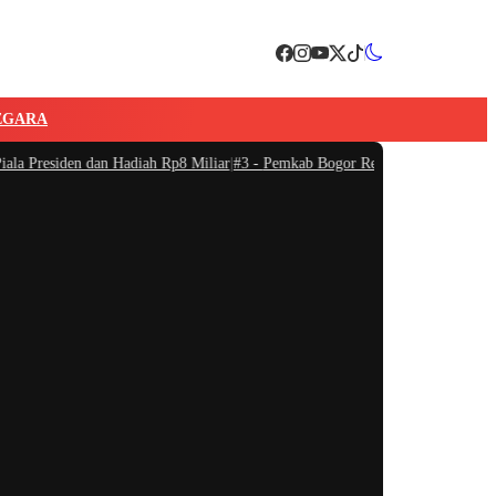
EGARA
 Presiden dan Hadiah Rp8 Miliar
|
#3 -
Pemkab Bogor Resmi Menetapkan Nama Ja