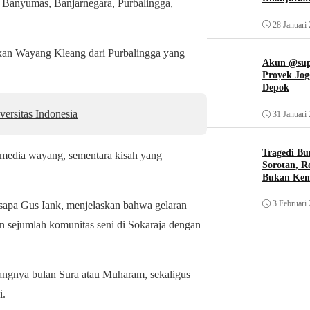
ya Banyumas, Banjarnegara, Purbalingga,
28 Januari
ukan Wayang Kleang dari Purbalingga yang
Akun @supi
Proyek Jog
Depok
ersitas Indonesia
31 Januari
Tragedi Bu
media wayang, sementara kisah yang
Sorotan, R
Bukan Ke
3 Februari
isapa Gus Iank, menjelaskan bahwa gelaran
an sejumlah komunitas seni di Sokaraja dengan
tangnya bulan Sura atau Muharam, sekaligus
i.