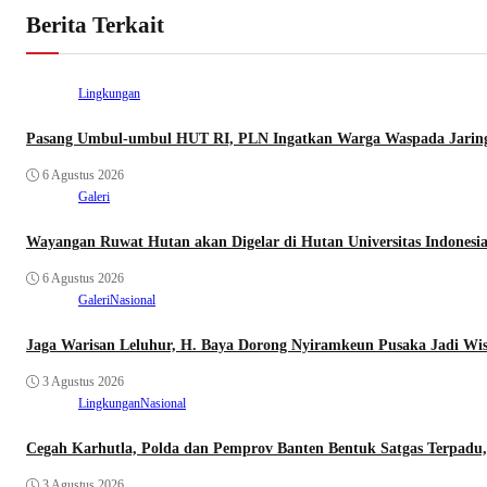
Berita Terkait
Lingkungan
Pasang Umbul-umbul HUT RI, PLN Ingatkan Warga Waspada Jaring
6 Agustus 2026
Galeri
Wayangan Ruwat Hutan akan Digelar di Hutan Universitas Indonesi
6 Agustus 2026
Galeri
Nasional
Jaga Warisan Leluhur, H. Baya Dorong Nyiramkeun Pusaka Jadi Wis
3 Agustus 2026
Lingkungan
Nasional
Cegah Karhutla, Polda dan Pemprov Banten Bentuk Satgas Terpadu
3 Agustus 2026