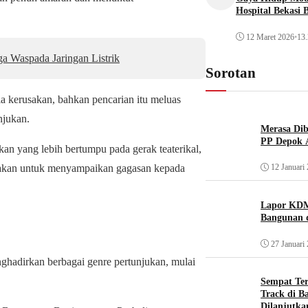
Hospital Bekasi 
12 Maret 2026
•
13.
 Waspada Jaringan Listrik
Sorotan
a kerusakan, bahkan pencarian itu meluas
njukan.
Merasa Diba
PP Depok A
an yang lebih bertumpu pada gerak teaterikal,
12 Januari
unakan untuk menyampaikan gagasan kepada
Lapor KDM
Bangunan d
27 Januari
ghadirkan berbagai genre pertunjukan, mulai
Sempat Te
Track di B
Dilanjutka