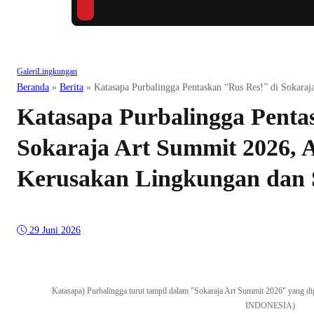
Galeri
Lingkungan
Beranda
»
Berita
»
Katasapa Purbalingga Pentaskan “Rus Res!” di Sokara
Katasapa Purbalingga Penta
Sokaraja Art Summit 2026, 
Kerusakan Lingkungan dan S
29 Juni 2026
Katasapa) Purbalingga turut tampil dalam "Sokaraja Art Summit 2026" yang 
INDONESIA)