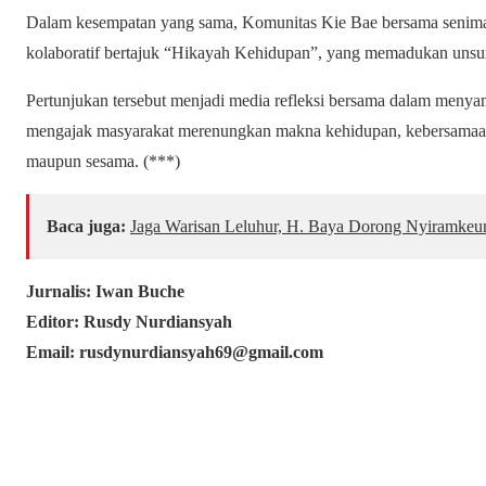
Dalam kesempatan yang sama, Komunitas Kie Bae bersama seniman
kolaboratif bertajuk “Hikayah Kehidupan”, yang memadukan unsur t
Pertunjukan tersebut menjadi media refleksi bersama dalam menyam
mengajak masyarakat merenungkan makna kehidupan, kebersamaan
maupun sesama. (***)
Baca juga:
Jaga Warisan Leluhur, H. Baya Dorong Nyiramkeun
Jurnalis: Iwan Buche
Editor: Rusdy Nurdiansyah
Email: rusdynurdiansyah69@gmail.com