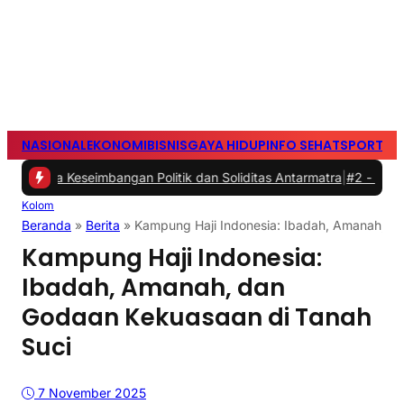
NASIONAL
EKONOMI
BISNIS
GAYA HIDUP
INFO SEHAT
SPORTS
S
bangan Politik dan Soliditas Antarmatra
|
#2 -
Persib Tumbang di A
Kolom
Beranda
»
Berita
»
Kampung Haji Indonesia: Ibadah, Amanah, d
Kampung Haji Indonesia:
Ibadah, Amanah, dan
Godaan Kekuasaan di Tanah
Suci
7 November 2025