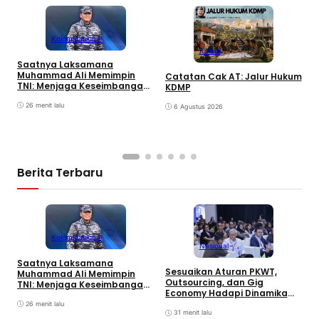
Kolom
Nasional
Kolom
Saatnya Laksamana
Muhammad Ali Memimpin
Catatan Cak AT: Jalur Hukum
TNI: Menjaga Keseimbangan
KDMP
K
Politik dan Soliditas
S
Antarmatra
26 menit lalu
6 Agustus 2026
K
Berita Terbaru
Kolom
Nasional
Nasional
Saatnya Laksamana
P
Sesuaikan Aturan PKWT,
Muhammad Ali Memimpin
P
Outsourcing, dan Gig
TNI: Menjaga Keseimbangan
P
Economy Hadapi Dinamika
Politik dan Soliditas
R
Kerja
Antarmatra
26 menit lalu
31 menit lalu