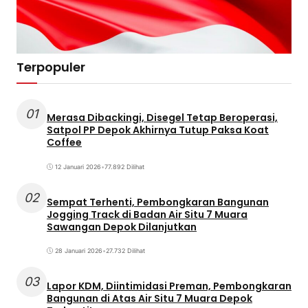
Terpopuler
01
Merasa Dibackingi, Disegel Tetap Beroperasi,
Satpol PP Depok Akhirnya Tutup Paksa Koat
Coffee
12 Januari 2026
•
77.892 Dilihat
02
Sempat Terhenti, Pembongkaran Bangunan
Jogging Track di Badan Air Situ 7 Muara
Sawangan Depok Dilanjutkan
28 Januari 2026
•
27.732 Dilihat
03
Lapor KDM, Diintimidasi Preman, Pembongkaran
Bangunan di Atas Air Situ 7 Muara Depok