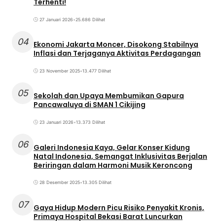
Terhenti!
27 Januari 2026
•
25.686 Dilihat
04
Ekonomi Jakarta Moncer, Disokong Stabilnya
Inflasi dan Terjaganya Aktivitas Perdagangan
23 November 2025
•
13.477 Dilihat
05
Sekolah dan Upaya Membumikan Gapura
Pancawaluya di SMAN 1 Cikijing
23 Januari 2026
•
13.373 Dilihat
06
Galeri Indonesia Kaya, Gelar Konser Kidung
Natal Indonesia, Semangat Inklusivitas Berjalan
Beriringan dalam Harmoni Musik Keroncong
28 Desember 2025
•
13.305 Dilihat
07
Gaya Hidup Modern Picu Risiko Penyakit Kronis,
Primaya Hospital Bekasi Barat Luncurkan