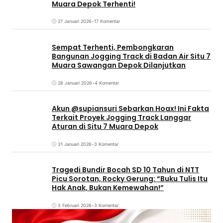
Muara Depok Terhenti!
27 Januari 2026
•
17 Komentar
Sempat Terhenti, Pembongkaran
Bangunan Jogging Track di Badan Air Situ 7
Muara Sawangan Depok Dilanjutkan
28 Januari 2026
•
4 Komentar
Akun @supiansuri Sebarkan Hoax! Ini Fakta
Terkait Proyek Jogging Track Langgar
Aturan di Situ 7 Muara Depok
31 Januari 2026
•
3 Komentar
Tragedi Bundir Bocah SD 10 Tahun di NTT
Picu Sorotan, Rocky Gerung: “Buku Tulis Itu
Hak Anak, Bukan Kemewahan!”
3 Februari 2026
•
3 Komentar