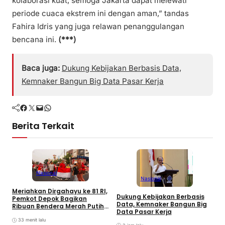
kolaborasi kuat, semoga Jakarta dapat melewati
periode cuaca ekstrem ini dengan aman,” tandas
Fahira Idris yang juga relawan penanggulangan
bencana ini.
(***)
Baca juga:
Dukung Kebijakan Berbasis Data,
Kemnaker Bangun Big Data Pasar Kerja
Facebook
Twitter
Mail
WhatsApp
Berita Terkait
Nasional
Nasional
Meriahkan Dirgahayu ke 81 RI,
P
Dukung Kebijakan Berbasis
Pemkot Depok Bagikan
M
Data, Kemnaker Bangun Big
Ribuan Bendera Merah Putih
P
Data Pasar Kerja
ke Warga
33 menit lalu