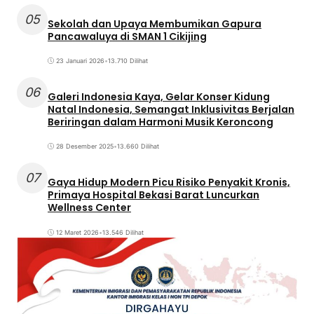
05
Sekolah dan Upaya Membumikan Gapura
Pancawaluya di SMAN 1 Cikijing
23 Januari 2026
•
13.710 Dilihat
06
Galeri Indonesia Kaya, Gelar Konser Kidung
Natal Indonesia, Semangat Inklusivitas Berjalan
Beriringan dalam Harmoni Musik Keroncong
28 Desember 2025
•
13.660 Dilihat
07
Gaya Hidup Modern Picu Risiko Penyakit Kronis,
Primaya Hospital Bekasi Barat Luncurkan
Wellness Center
12 Maret 2026
•
13.546 Dilihat