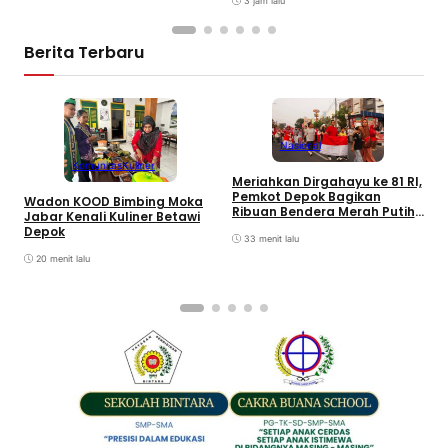
3 jam lalu
Berita Terbaru
Nasional
Komunitas
Kuliner
P
Meriahkan Dirgahayu ke 81 RI,
H
Pemkot Depok Bagikan
Wadon KOOD Bimbing Moka
M
Ribuan Bendera Merah Putih
Jabar Kenali Kuliner Betawi
I
ke Warga
Depok
H
33 menit lalu
M
20 menit lalu