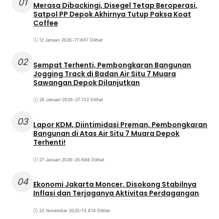
01
Merasa Dibackingi, Disegel Tetap Beroperasi,
Satpol PP Depok Akhirnya Tutup Paksa Koat
Coffee
12 Januari 2026
•
77.897 Dilihat
02
Sempat Terhenti, Pembongkaran Bangunan
Jogging Track di Badan Air Situ 7 Muara
Sawangan Depok Dilanjutkan
28 Januari 2026
•
27.732 Dilihat
03
Lapor KDM, Diintimidasi Preman, Pembongkaran
Bangunan di Atas Air Situ 7 Muara Depok
Terhenti!
27 Januari 2026
•
25.688 Dilihat
04
Ekonomi Jakarta Moncer, Disokong Stabilnya
Inflasi dan Terjaganya Aktivitas Perdagangan
23 November 2025
•
13.814 Dilihat