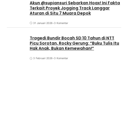
Akun @supiansuri Sebarkan Hoax! Ini Fakta
Terkait Proyek Jogging Track Langgar
Aturan di Situ 7 Muara Depok
31 Januari 2026
•
3 Komentar
Tragedi Bundir Bocah SD 10 Tahun di NTT
Picu Sorotan, Rocky Gerung: “Buku Tulis Itu
Hak Anak, Bukan Kemewahan!”
3 Februari 2026
•
3 Komentar