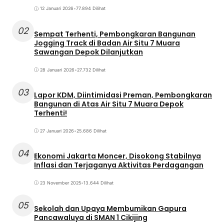
12 Januari 2026
•
77.894 Dilihat
02
Sempat Terhenti, Pembongkaran Bangunan
Jogging Track di Badan Air Situ 7 Muara
Sawangan Depok Dilanjutkan
28 Januari 2026
•
27.732 Dilihat
03
Lapor KDM, Diintimidasi Preman, Pembongkaran
Bangunan di Atas Air Situ 7 Muara Depok
Terhenti!
27 Januari 2026
•
25.686 Dilihat
04
Ekonomi Jakarta Moncer, Disokong Stabilnya
Inflasi dan Terjaganya Aktivitas Perdagangan
23 November 2025
•
13.644 Dilihat
05
Sekolah dan Upaya Membumikan Gapura
Pancawaluya di SMAN 1 Cikijing