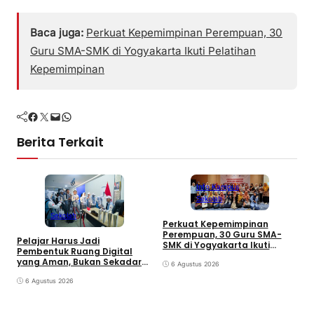
Baca juga:
Perkuat Kepemimpinan Perempuan, 30
Guru SMA-SMK di Yogyakarta Ikuti Pelatihan
Kepemimpinan
Facebook
Twitter
Mail
WhatsApp
Berita Terkait
Info Kampus
Sekolah
Sekolah
Perkuat Kepemimpinan
P
Perempuan, 30 Guru SMA-
Pelajar Harus Jadi
S
SMK di Yogyakarta Ikuti
Pembentuk Ruang Digital
P
Pelatihan Kepemimpinan
yang Aman, Bukan Sekadar
6 Agustus 2026
Pengguna
6 Agustus 2026