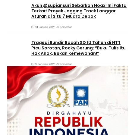
Akun @supiansuri Sebarkan Hoax! Ini Fakta
Terkait Proyek Jogging Track Langgar
Aturan di Situ 7 Muara Depok
31 Januari 2026
•
3 Komentar
Tragedi Bundir Bocah SD 10 Tahun di NTT
Picu Sorotan, Rocky Gerung: “Buku Tulis Itu
Hak Anak, Bukan Kemewahan!”
3 Februari 2026
•
3 Komentar