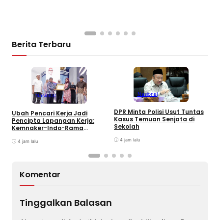
Berita Terbaru
Nasional
Nasional
S
DPR Minta Polisi Usut Tuntas
Ubah Pencari Kerja Jadi
S
Kasus Temuan Senjata di
Pencipta Lapangan Kerja:
T
Sekolah
Kemnaker-Indo-Rama
Dukung Tenaga Kerja Mandiri
4 jam lalu
4 jam lalu
Komentar
Tinggalkan Balasan