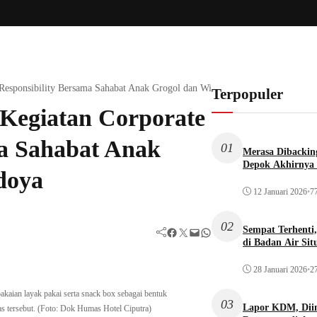
l Responsibility Bersama Sahabat Anak Grogol dan Wisma Berea Kedoya
Terpopuler
 Kegiatan Corporate
ma Sahabat Anak
01
Merasa Dibacking
Depok Akhirnya 
doya
12 Januari 2026
•
77
02
Sempat Terhenti
Facebook
Twitter
Mail
WhatsApp
di Badan Air Si
28 Januari 2026
•
27
kaian layak pakai serta snack box sebagai bentuk
03
Lapor KDM, Dii
s tersebut. (Foto: Dok Humas Hotel Ciputra)