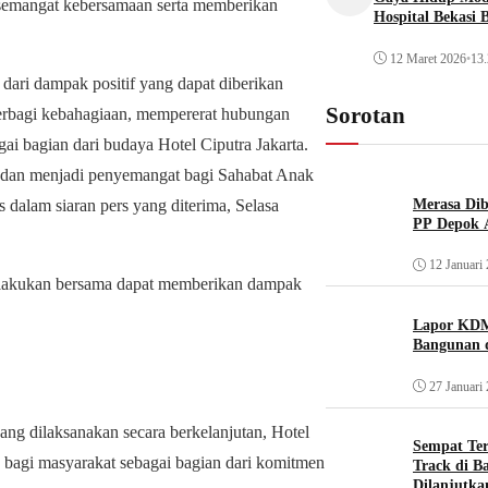
gi semangat kebersamaan serta memberikan
Hospital Bekasi 
12 Maret 2026
•
13.
dari dampak positif yang dapat diberikan
Sorotan
 berbagi kebahagiaan, mempererat hubungan
gai bagian dari budaya Hotel Ciputra Jakarta.
 dan menjadi penyemangat bagi Sahabat Anak
Merasa Diba
dalam siaran pers yang diterima, Selasa
PP Depok A
12 Januari
 dilakukan bersama dapat memberikan dampak
Lapor KDM
Bangunan d
27 Januari
ang dilaksanakan secara berkelanjutan, Hotel
Sempat Te
a bagi masyarakat sebagai bagian dari komitmen
Track di B
Dilanjutka