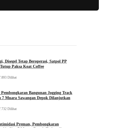
i, Disegel Tetap Beroperasi, Satpol PP
Tutup Paksa Koat Coffee
.893 Dilihat
, Pembongkaran Bangunan Jogging Track
tu 7 Muara Sawangan Depok Dilanjutkan
.732 Dilihat
ntimidasi Preman, Pembongkaran