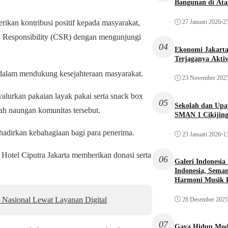
Bangunan di Atas
27 Januari 2026
•
25
an kontribusi positif kepada masyarakat,
al Responsibility (CSR) dengan mengunjungi
04
Ekonomi Jakarta 
Terjaganya Akti
 dalam mendukung kesejahteraan masyarakat.
23 November 202
lurkan pakaian layak pakai serta snack box
05
Sekolah dan Up
ah naungan komunitas tersebut.
SMAN 1 Cikijin
hadirkan kebahagiaan bagi para penerima.
23 Januari 2026
•
13
Hotel Ciputra Jakarta memberikan donasi serta
06
Galeri Indonesia
Indonesia, Seman
Harmoni Musik 
Nasional Lewat Layanan Digital
28 Desember 2025
07
Gaya Hidup Mode