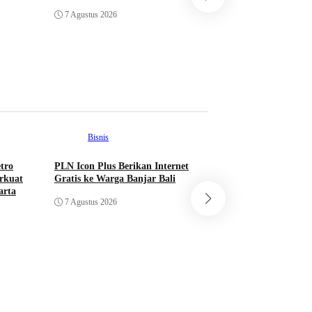
Rayakan Mid-Autu
Perkuat Keandalan Pasokan Listrik
7 Agustus 2026
dengan Mooncake Sp
Hotel Ciputra Jaka
6 Agustus 2026
Bisnis
tro
PLN Icon Plus Berikan Internet
rkuat
Gratis ke Warga Banjar Bali
Nasional
arta
7 Agustus 2026
Isu Pergantian Kap
Presisi: Jangan Ga
Polri Tuntaskan Pe
7 Agustus 2026