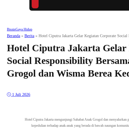
Bisnis
Gaya Hidup
Beranda
»
Berita
»
Hotel Ciputra Jakarta Gelar Kegiatan Corporate Socia
Hotel Ciputra Jakarta Gelar
Social Responsibility Bersa
Grogol dan Wisma Berea Ke
1 Juli 2026
Hotel Ciputra Jakarta mengunjungi Sahabat Anak Grogol dan menyalurkan pa
kepedulian terhadap anak-anak yang berada di bawah naungan komunita