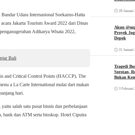
28 Januari
ri Bandar Udara Internasional Soekarno-Hatta
i acara Jakarta Tourism Award 2022 dari Dinas
Akun @supi
g penganugerahan Adikarya Wisata 2022,
Proyek Jog
Depok
31 Januari
njar Bali
Tragedi Bu
Sorotan, R
sis and Critical Control Points (HACCP). The
Bukan Ke
enu a La Carte International mulai dari makan
3 Februari
panjang hari.
yaitu salah satu pusat bisnis dan perbelanjaan
ap, bank dan ATM serta bioskop. Hotel Ciputra