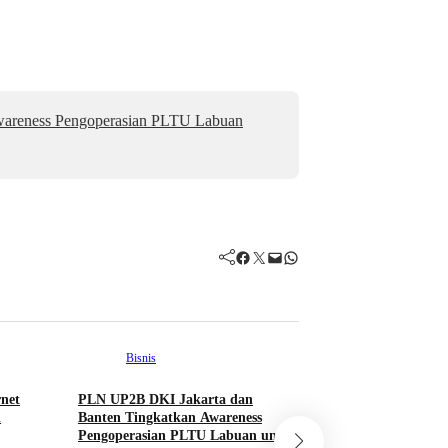
wareness Pengoperasian PLTU Labuan
Facebook
Twitter
Mail
WhatsApp
Bisnis
rnet
PLN UP2B DKI Jakarta dan
Gaya Hidup
Ku
i
Banten Tingkatkan Awareness
Pengoperasian PLTU Labuan untuk