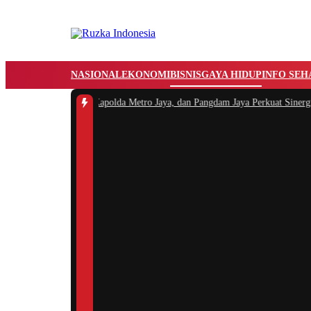
NASIONAL
EKONOMI
BISNIS
GAYA HIDUP
INFO SEH
#1 -
Dankorbrimob, Kapolda Metro Jaya, dan Pangdam Jaya Perkuat Sinergi Ja