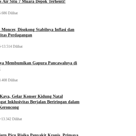
 Air Situ 7 Muara Depok Terhenti!
.686 Dilihat
Moncer, Disokong Stabilnya Inflasi dan
vitas Perdagangan
5
•
13.514 Dilihat
aya Membumikan Gapura Pancawaluya di
g
.408 Dilihat
 Kaya, Gelar Konser Kidung Natal
gat Inklusivitas Berjalan Beriringan dalam
Keroncong
•
13.342 Dilihat
rn Picu Risiko Penyakit Kronis, Primaya