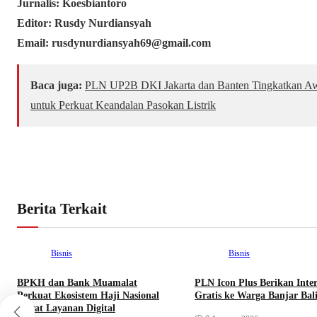
Jurnalis: Koesbiantoro
Editor: Rusdy Nurdiansyah
Email: rusdynurdiansyah69@gmail.com
Baca juga:
PLN UP2B DKI Jakarta dan Banten Tingkatkan A
untuk Perkuat Keandalan Pasokan Listrik
Berita Terkait
Bisnis
Bisnis
BPKH dan Bank Muamalat
PLN Icon Plus Berikan Inte
Perkuat Ekosistem Haji Nasional
Gratis ke Warga Banjar Bal
Lewat Layanan Digital