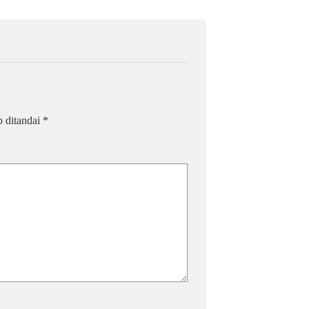
b ditandai
*