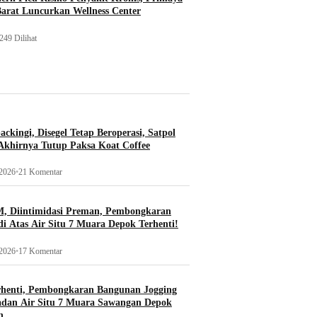
Barat Luncurkan Wellness Center
249 Dilihat
ckingi, Disegel Tetap Beroperasi, Satpol
khirnya Tutup Paksa Koat Coffee
 2026
•
21 Komentar
, Diintimidasi Preman, Pembongkaran
i Atas Air Situ 7 Muara Depok Terhenti!
 2026
•
17 Komentar
rhenti, Pembongkaran Bangunan Jogging
adan Air Situ 7 Muara Sawangan Depok
n