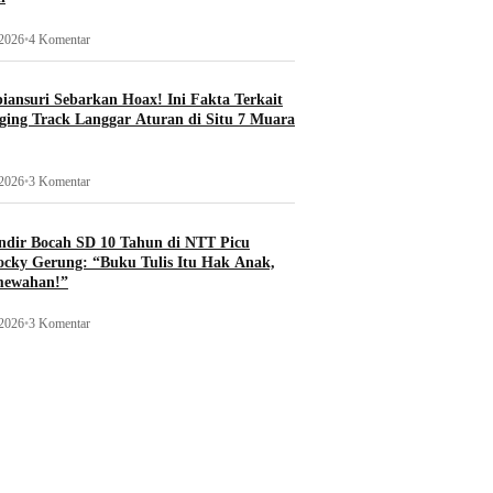
 2026
•
4 Komentar
ansuri Sebarkan Hoax! Ini Fakta Terkait
ging Track Langgar Aturan di Situ 7 Muara
 2026
•
3 Komentar
ndir Bocah SD 10 Tahun di NTT Picu
ocky Gerung: “Buku Tulis Itu Hak Anak,
mewahan!”
 2026
•
3 Komentar