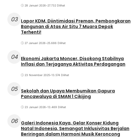
28 Januari 2026
•
27.732 Dilihat
03
Lapor KDM, Diintimidasi Preman, Pembongkaran
Bangunan di Atas Air Situ 7 Muara Depok
Terhenti!
27 Januari 2026
•
25.686 Dilihat
04
Ekonomi Jakarta Moncer, Disokong Stabilnya
Inflasi dan Terjaganya Aktivitas Perdagangan
23 November 2025
•
13.574 Dilihat
05
Sekolah dan Upaya Membumikan Gapura
Pancawaluya di SMAN 1 Cikijing
23 Januari 2026
•
13.469 Dilihat
06
Galeri Indonesia Kaya, Gelar Konser Kidung
Natal Indonesia, Semangat Inklusivitas Berjalan
Beriringan dalam Harmoni Musik Keroncong