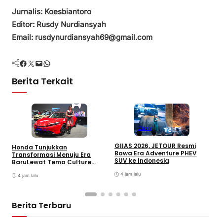
Jurnalis: Koesbiantoro
Editor: Rusdy Nurdiansyah
Email: rusdynurdiansyah69@gmail.com
Facebook
Twitter
Mail
WhatsApp
Berita Terkait
Bisnis
Bisnis
GIIAS 2026, JETOUR Resmi
Honda Tunjukkan
T
Bawa Era Adventure PHEV
Transformasi Menuju Era
D
SUV ke Indonesia
BaruLewat Tema Culture
M
Evolved di GIIAS 2026
M
4 jam lalu
4 jam lalu
M
Berita Terbaru