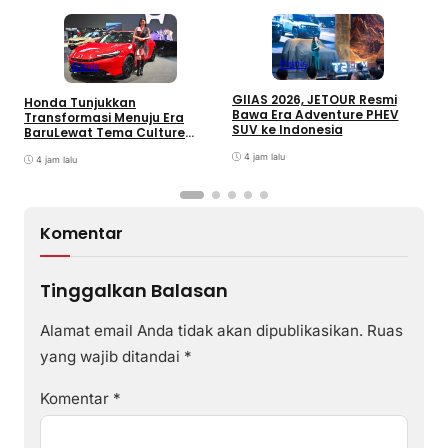
Bisnis
Bisnis
GIIAS 2026, JETOUR Resmi
Honda Tunjukkan
T
Bawa Era Adventure PHEV
Transformasi Menuju Era
D
SUV ke Indonesia
BaruLewat Tema Culture
M
Evolved di GIIAS 2026
M
4 jam lalu
4 jam lalu
M
Komentar
Tinggalkan Balasan
Alamat email Anda tidak akan dipublikasikan.
Ruas
yang wajib ditandai
*
Komentar
*