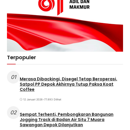
Terpopuler
01
Merasa Dibackingi, Disegel Tetap Beroperasi,
Satpol PP Depok Akhirnya Tutup Paksa Koat
Coffee
12 Januari 2026
•
77.893 Dilihat
02
Sempat Terhenti, Pembongkaran Bangunan
Jogging Track di Badan Air Situ 7 Muara
Sawangan Depok Dilanjutkan