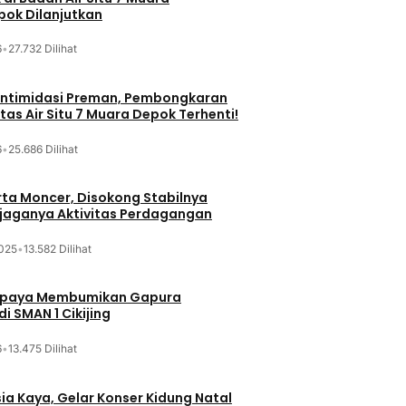
ok Dilanjutkan
6
•
27.732 Dilihat
iintimidasi Preman, Pembongkaran
tas Air Situ 7 Muara Depok Terhenti!
6
•
25.686 Dilihat
ta Moncer, Disokong Stabilnya
erjaganya Aktivitas Perdagangan
025
•
13.582 Dilihat
Upaya Membumikan Gapura
i SMAN 1 Cikijing
6
•
13.475 Dilihat
sia Kaya, Gelar Konser Kidung Natal