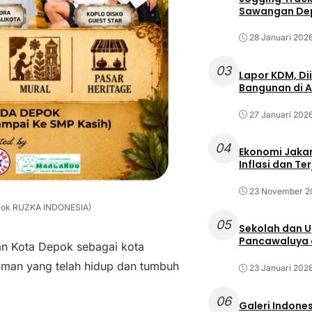
Sawangan Dep
28 Januari 202
03
Lapor KDM, D
Bangunan di A
27 Januari 202
04
Ekonomi Jakar
Inflasi dan T
23 November 2
: Dok RUZKA INDONESIA)
05
Sekolah dan 
Pancawaluya d
n Kota Depok sebagai kota
gaman yang telah hidup dan tumbuh
23 Januari 202
06
Galeri Indone