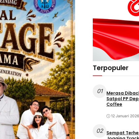
Terpopuler
01
Merasa Diback
Satpol PP Dep
Coffee
12 Januari 2026
02
Sempat Terhe
Jogging Track 