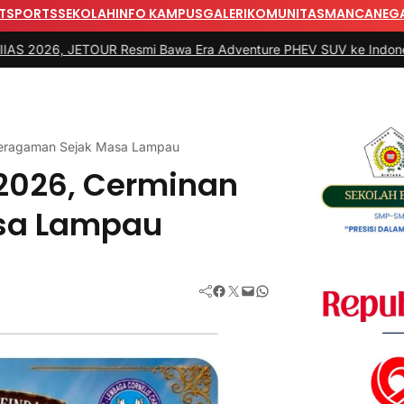
T
SPORTS
SEKOLAH
INFO KAMPUS
GALERI
KOMUNITAS
MANCANEG
TOUR Resmi Bawa Era Adventure PHEV SUV ke Indonesia
|
#3 -
Tunt
eberagaman Sejak Masa Lampau
 2026, Cerminan
sa Lampau
Facebook
Twitter
Mail
WhatsApp