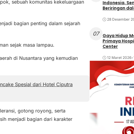
epok, sebuah komunitas kekeluargaan
Indonesia, Se
Beriringan da
28 Desember 2
adi bagian penting dalam sejarah
07
Gaya Hidup Mo
Primaya Hospi
man sejak masa lampau.
Center
daerah di Nusantara yang kemudian
12 Maret 2026
•
cake Spesial dari Hotel Ciputra
oleransi, gotong royong, serta
ih menjadi bagian dari karakter