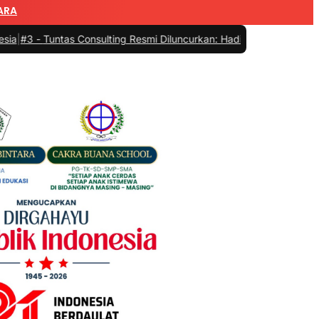
ARA
as Consulting Resmi Diluncurkan: Hadir Menyelesaikan Sengketa, Me