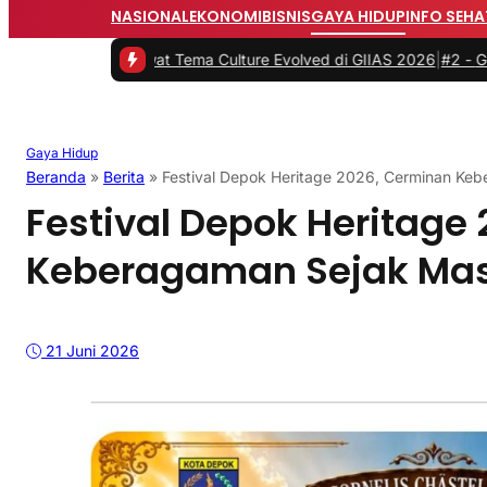
NASIONAL
EKONOMI
BISNIS
GAYA HIDUP
INFO SEHA
aruLewat Tema Culture Evolved di GIIAS 2026
|
#2 -
GIIAS 2026, JE
Gaya Hidup
Beranda
»
Berita
»
Festival Depok Heritage 2026, Cerminan K
Festival Depok Heritage
Keberagaman Sejak Ma
21 Juni 2026