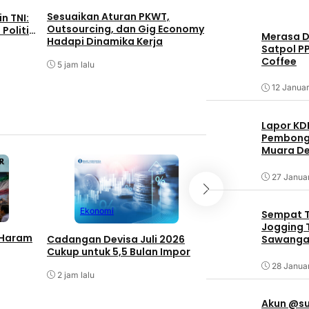
Pemkab Bogor Re
Sesuaikan Aturan PKWT,
 TNI:
Menetapkan Nama
Outsourcing, dan Gig Economy
Politik
Merasa Di
Syurdi Rusuh di J
Hadapi Dinamika Kerja
ra
Satpol P
Coffee
17 jam lalu
5 jam lalu
12 Januar
Lapor KD
Pembongk
Muara De
27 Janua
Bisnis
Ekonomi
Sempat T
Jogging T
PLN UP2B DKI Jaka
 Haram
Cadangan Devisa Juli 2026
Sawangan
Banten Tingkatka
Cukup untuk 5,5 Bulan Impor
Pengoperasian PL
untuk Perkuat Ke
28 Janua
2 jam lalu
Pasokan Listrik
2 jam lalu
Akun @su