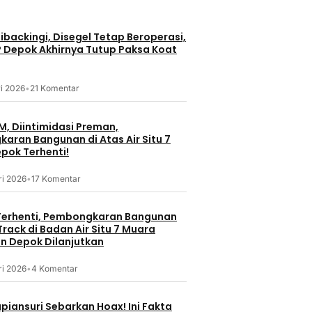
Ekonomi
Nasional
smi
Meutya Hafi
 Jalan H.M.
RI Momentu
Bupati Bogor Rudi Susmanto
backingi, Disegel Tetap Beroperasi,
onggol
Kolaborasi
Meresmikan Pasar Hewan
P Depok Akhirnya Tutup Paksa Koat
Jonggol, Jadi Pasar Hewan
23 jam lalu
Terbesar di Jabar
23 jam lalu
i 2026
•
21 Komentar
M, Diintimidasi Preman,
aran Bangunan di Atas Air Situ 7
pok Terhenti!
ri 2026
•
17 Komentar
Kolom
Nasional
Nasion
erhenti, Pembongkaran Bangunan
rack di Badan Air Situ 7 Muara
Saatnya Laksamana
rta dan
Sesuaikan A
 Depok Dilanjutkan
Muhammad Ali Memimpin TNI:
n Awareness
Outsourcing
Menjaga Keseimbangan Politik
TU Labuan
Hadapi Dina
dan Soliditas Antarmatra
andalan
ri 2026
•
4 Komentar
5 jam lalu
5 jam lalu
piansuri Sebarkan Hoax! Ini Fakta