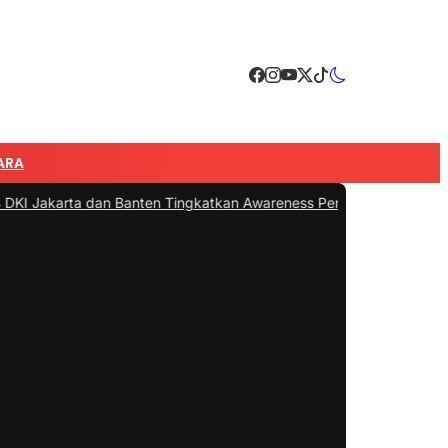
ARA
dan Banten Tingkatkan Awareness Pengoperasian PLTU Labuan untu