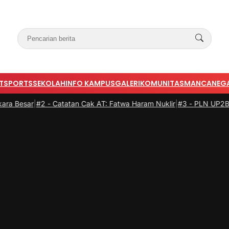
T
SPORTS
SEKOLAH
INFO KAMPUS
GALERI
KOMUNITAS
MANCANEG
2 -
Catatan Cak AT: Fatwa Haram Nuklir
|
#3 -
PLN UP2B DKI Jakarta 