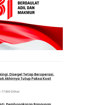
ingi, Disegel Tetap Beroperasi,
ok Akhirnya Tutup Paksa Koat
•
77.893 Dilihat
nti, Pembongkaran Bangunan