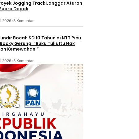
Proyek Jogging Track Langgar Aturan
 Muara Depok
i 2026
•
3 Komentar
undir Bocah SD 10 Tahun di NTT Picu
Rocky Gerung: “Buku Tulis Itu Hak
kan Kemewahan!”
i 2026
•
3 Komentar