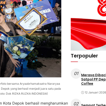
Terpopuler
01
Merasa Diback
Satpol PP Dep
Coffee
 berfoto bersama Aryaabrhamaksatra Nararyaa
 Depok yang berhasil menjadi juara satu pada
12 Januari 2026
 (Foto: Dok RIZKA RUZKA INDONESIA)
n Kota Depok berhasil mengharumkan
02
Sempat Terhe