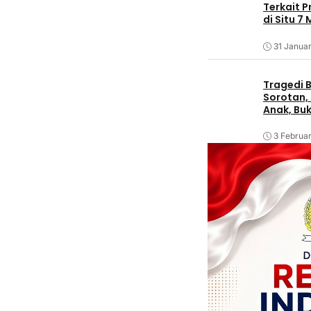
Terkait 
di Situ 7
31 Januar
Tragedi B
Sorotan, 
Anak, Bu
3 Februar