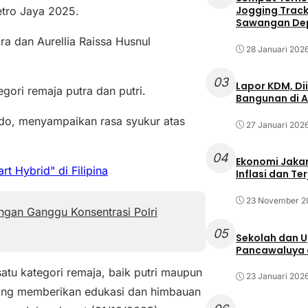
Jogging Track 
etro Jaya 2025.
Sawangan Dep
 dan Aurellia Raissa Husnul
28 Januari 202
03
Lapor KDM, D
gori remaja putra dan putri.
Bangunan di A
do, menyampaikan rasa syukur atas
27 Januari 202
04
Ekonomi Jakar
 Hybrid" di Filipina
Inflasi dan T
23 November 2
angan Ganggu Konsentrasi Polri
05
Sekolah dan 
Pancawaluya d
atu kategori remaja, baik putri maupun
23 Januari 202
yang memberikan edukasi dan himbauan