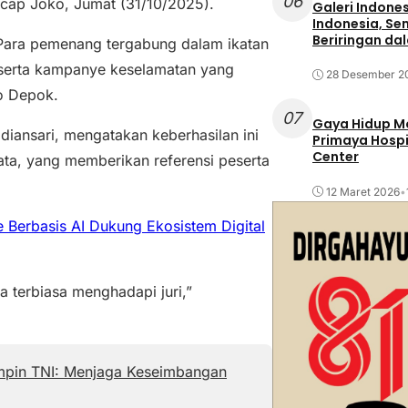
06
 ucap Joko, Jumat (31/10/2025).
Galeri Indone
Indonesia, Se
Beriringan da
n. Para pemenang tergabung dalam ikatan
i serta kampanye keselamatan yang
28 Desember 2
o Depok.
07
Gaya Hidup Mo
diansari, mengatakan keberhasilan ini
Primaya Hospi
Center
ta, yang memberikan referensi peserta
12 Maret 2026
•
 Berbasis AI Dukung Ekosistem Digital
a terbiasa menghadapi juri,”
pin TNI: Menjaga Keseimbangan