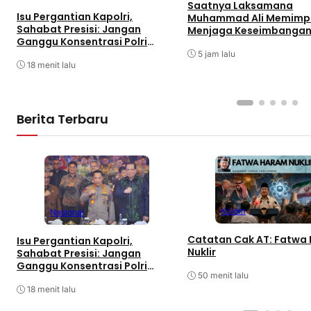
Saatnya Laksamana
Isu Pergantian Kapolri,
Muhammad Ali Memimpin
Sahabat Presisi: Jangan
Menjaga Keseimbangan 
Ganggu Konsentrasi Polri
dan Soliditas Antarmat
Tuntaskan Perkara Besar
5 jam lalu
18 menit lalu
Berita Terbaru
Kolom
Nasional
Catatan Cak AT: Fatwa
Isu Pergantian Kapolri,
Nuklir
Sahabat Presisi: Jangan
Ganggu Konsentrasi Polri
50 menit lalu
Tuntaskan Perkara Besar
18 menit lalu