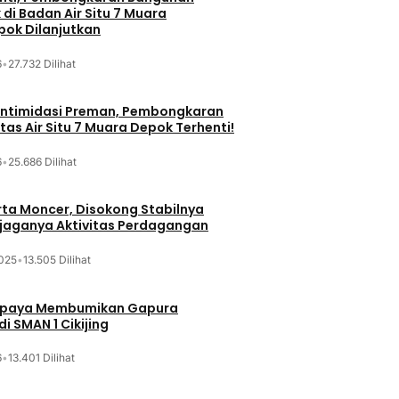
di Badan Air Situ 7 Muara
ok Dilanjutkan
6
•
27.732 Dilihat
iintimidasi Preman, Pembongkaran
tas Air Situ 7 Muara Depok Terhenti!
6
•
25.686 Dilihat
ta Moncer, Disokong Stabilnya
erjaganya Aktivitas Perdagangan
025
•
13.505 Dilihat
Upaya Membumikan Gapura
i SMAN 1 Cikijing
6
•
13.401 Dilihat