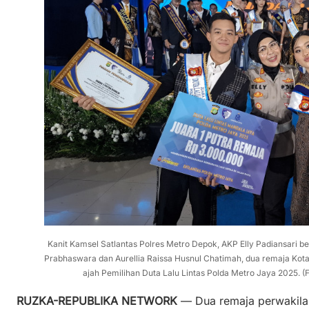
Kanit Kamsel Satlantas Polres Metro Depok, AKP Elly Padiansari
Prabhaswara dan Aurellia Raissa Husnul Chatimah, dua remaja Kota
ajah Pemilihan Duta Lalu Lintas Polda Metro Jaya 2025.
RUZKA-REPUBLIKA NETWORK
— Dua remaja perwakila