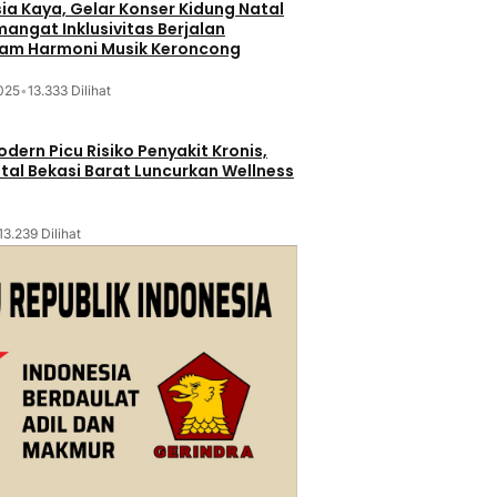
sia Kaya, Gelar Konser Kidung Natal
mangat Inklusivitas Berjalan
lam Harmoni Musik Keroncong
025
•
13.333 Dilihat
dern Picu Risiko Penyakit Kronis,
tal Bekasi Barat Luncurkan Wellness
13.239 Dilihat