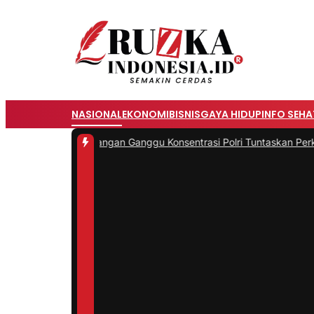
NASIONAL
EKONOMI
BISNIS
GAYA HIDUP
INFO SEHA
 Presisi: Jangan Ganggu Konsentrasi Polri Tuntaskan Perkara Besar
|
#