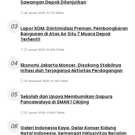
Sawangan Depok Dilanjutkan
28 Januari 2026
•
27.732 Dilihat
03
Lapor KDM, Diintimidasi Preman, Pembongkaran
Bangunan di Atas Air Situ 7 Muara Depok
Terhenti!
27 Januari 2026
•
25.686 Dilihat
04
Ekonomi Jakarta Moncer, Disokong Stabilnya
Inflasi dan Terjaganya Aktivitas Perdagangan
23 November 2025
•
13.748 Dilihat
05
Sekolah dan Upaya Membumikan Gapura
Pancawaluya di SMAN 1 Cikijing
23 Januari 2026
•
13.643 Dilihat
06
Galeri Indonesia Kaya, Gelar Konser Kidung
Natal Indonesia, Semangat Inklusivitas Berjalan