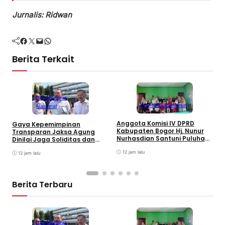
Jurnalis: Ridwan
Facebook
Twitter
Mail
WhatsApp
Berita Terkait
Info Kampus
Komunitas
Nasional
Nasional
Anggota Komisi IV DPRD
Gaya Kepemimpinan
T
Kabupaten Bogor Hj. Nunur
Transparan Jaksa Agung
K
Nurhasdian Santuni Puluhan
Dinilai Jaga Soliditas dan
B
Anak Yatim
Fokus Jajaran Korps
K
12 jam lalu
Adhyaksa
12 jam lalu
I
Berita Terbaru
Info Kampus