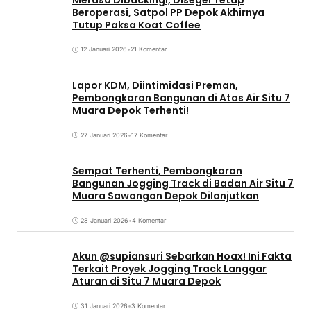
Beroperasi, Satpol PP Depok Akhirnya
Tutup Paksa Koat Coffee
12 Januari 2026
•
21 Komentar
Lapor KDM, Diintimidasi Preman,
Pembongkaran Bangunan di Atas Air Situ 7
Muara Depok Terhenti!
27 Januari 2026
•
17 Komentar
Sempat Terhenti, Pembongkaran
Bangunan Jogging Track di Badan Air Situ 7
Muara Sawangan Depok Dilanjutkan
28 Januari 2026
•
4 Komentar
Akun @supiansuri Sebarkan Hoax! Ini Fakta
Terkait Proyek Jogging Track Langgar
Aturan di Situ 7 Muara Depok
31 Januari 2026
•
3 Komentar