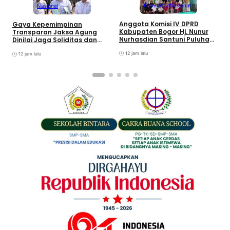
Komunitas
Nasional
Nasional
Anggota Komisi IV DPRD
Gaya Kepemimpinan
T
Kabupaten Bogor Hj. Nunur
Transparan Jaksa Agung
K
Nurhasdian Santuni Puluhan
Dinilai Jaga Soliditas dan
B
Anak Yatim
Fokus Jajaran Korps
K
12 jam lalu
Adhyaksa
12 jam lalu
I