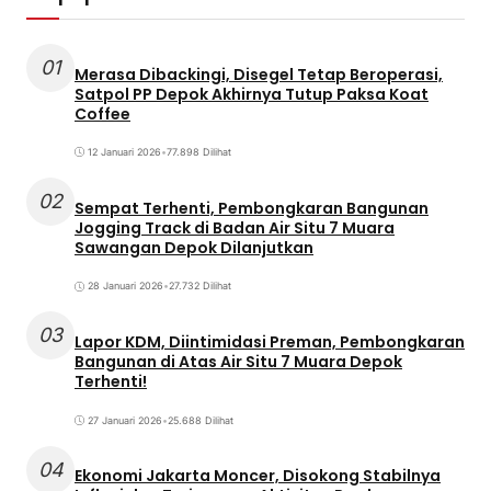
01
Merasa Dibackingi, Disegel Tetap Beroperasi,
Satpol PP Depok Akhirnya Tutup Paksa Koat
Coffee
12 Januari 2026
•
77.898 Dilihat
02
Sempat Terhenti, Pembongkaran Bangunan
Jogging Track di Badan Air Situ 7 Muara
Sawangan Depok Dilanjutkan
28 Januari 2026
•
27.732 Dilihat
03
Lapor KDM, Diintimidasi Preman, Pembongkaran
Bangunan di Atas Air Situ 7 Muara Depok
Terhenti!
27 Januari 2026
•
25.688 Dilihat
04
Ekonomi Jakarta Moncer, Disokong Stabilnya