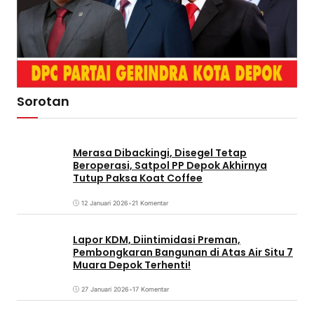
Sorotan
Merasa Dibackingi, Disegel Tetap
Beroperasi, Satpol PP Depok Akhirnya
Tutup Paksa Koat Coffee
12 Januari 2026
•
21 Komentar
Lapor KDM, Diintimidasi Preman,
Pembongkaran Bangunan di Atas Air Situ 7
Muara Depok Terhenti!
27 Januari 2026
•
17 Komentar