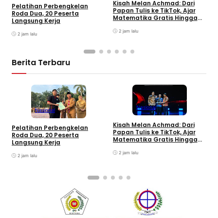
Kisah Melan Achmad: Dari
Pelatihan Perbengkelan
P
Papan Tulis ke TikTok, Ajar
Roda Dua, 20 Peserta
A
Matematika Gratis Hingga
Langsung Kerja
K
Jutaan Views
C
2 jam lalu
2 jam lalu
Berita Terbaru
Nasional
Nasional
Kisah Melan Achmad: Dari
T
Pelatihan Perbengkelan
Papan Tulis ke TikTok, Ajar
P
Roda Dua, 20 Peserta
Matematika Gratis Hingga
d
Langsung Kerja
Jutaan Views
D
2 jam lalu
2 jam lalu