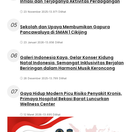
Inflasi dan Terjaganya Aktivitas Perdagangan
23 November 2025
•
13.971 Dilihat
05
Sekolah dan Upaya Membumikan Gapura
Pancawaluya di SMAN 1 Cikijing
23 Januari 2026
•
13.856 Dilihat
06
Galeri Indonesia Kaya, Gelar Konser Kidung
Natal Indonesia, Semangat Inklusivitas Berjalan
Beriringan dalam Harmoni Musik Keroncong
28 Desember 2025
•
13.799 Dilihat
07
Gaya Hidup Modern Picu Risiko Penyakit Kronis,
Primaya Hospital Bekasi Barat Luncurkan
Wellness Center
12 Maret 2026
•
13.695 Dilihat