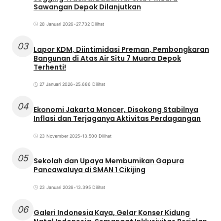
Sawangan Depok Dilanjutkan
28 Januari 2026
•
27.732 Dilihat
03
Lapor KDM, Diintimidasi Preman, Pembongkaran
Bangunan di Atas Air Situ 7 Muara Depok
Terhenti!
27 Januari 2026
•
25.686 Dilihat
04
Ekonomi Jakarta Moncer, Disokong Stabilnya
Inflasi dan Terjaganya Aktivitas Perdagangan
23 November 2025
•
13.500 Dilihat
05
Sekolah dan Upaya Membumikan Gapura
Pancawaluya di SMAN 1 Cikijing
23 Januari 2026
•
13.395 Dilihat
06
Galeri Indonesia Kaya, Gelar Konser Kidung