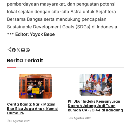
pemberdayaan masyarakat, dan penguatan potensi
lokal sejalan dengan cita-cita Astra untuk Sejahtera
Bersama Bangsa serta mendukung pencapaian
Sustainable Development Goals (SDGs) di Indonesia.
***
Editor: Yoyok Bepe
Facebook
Twitter
Mail
WhatsApp
Berita Terkait
Komunitas
Komunitas
PII Ukur Indeks Keinsinyuran
Cerita Rama: Narik Maxim
Daerah Jelang Jadi Tuan
Biar Bisa Jaga Anak, Komisi
Rumah CAFEO 44 di Bandung
Cuma 1%
5 Agustus 2026
5 Agustus 2026