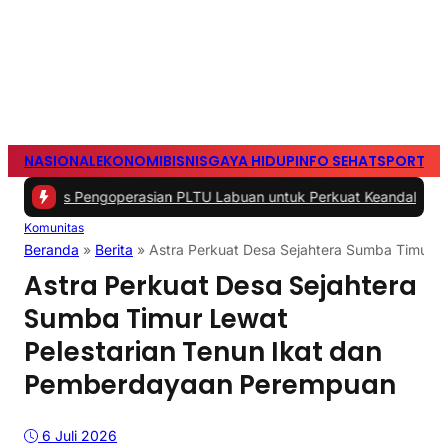
NASIONAL
EKONOMI
BISNIS
GAYA HIDUP
INFO SEHAT
SPORTS
S
s Pengoperasian PLTU Labuan untuk Perkuat Keandalan Pasokan Li
Komunitas
Beranda
»
Berita
»
Astra Perkuat Desa Sejahtera Sumba Timur 
Astra Perkuat Desa Sejahtera
Sumba Timur Lewat
Pelestarian Tenun Ikat dan
Pemberdayaan Perempuan
6 Juli 2026