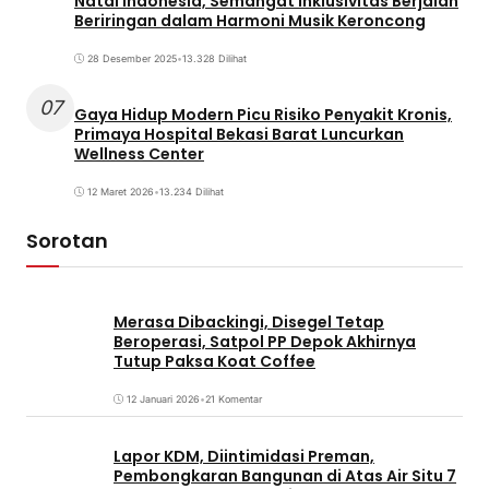
Natal Indonesia, Semangat Inklusivitas Berjalan
Beriringan dalam Harmoni Musik Keroncong
28 Desember 2025
•
13.328 Dilihat
07
Gaya Hidup Modern Picu Risiko Penyakit Kronis,
Primaya Hospital Bekasi Barat Luncurkan
Wellness Center
12 Maret 2026
•
13.234 Dilihat
Sorotan
Merasa Dibackingi, Disegel Tetap
Beroperasi, Satpol PP Depok Akhirnya
Tutup Paksa Koat Coffee
12 Januari 2026
•
21 Komentar
Lapor KDM, Diintimidasi Preman,
Pembongkaran Bangunan di Atas Air Situ 7