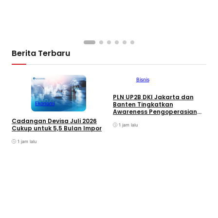
S
J
S
D
Berita Terbaru
Bisnis
PLN UP2B DKI Jakarta dan
S
Ekonomi
Banten Tingkatkan
M
Awareness Pengoperasian
T
PLTU Labuan untuk Perkuat
P
Cadangan Devisa Juli 2026
Keandalan Pasokan Listrik
1 jam lalu
A
Cukup untuk 5,5 Bulan Impor
1 jam lalu