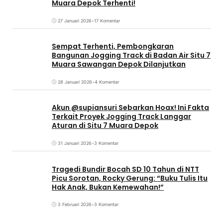
Muara Depok Terhenti!
27 Januari 2026
•
17 Komentar
Sempat Terhenti, Pembongkaran
Bangunan Jogging Track di Badan Air Situ 7
Muara Sawangan Depok Dilanjutkan
28 Januari 2026
•
4 Komentar
Akun @supiansuri Sebarkan Hoax! Ini Fakta
Terkait Proyek Jogging Track Langgar
Aturan di Situ 7 Muara Depok
31 Januari 2026
•
3 Komentar
Tragedi Bundir Bocah SD 10 Tahun di NTT
Picu Sorotan, Rocky Gerung: “Buku Tulis Itu
Hak Anak, Bukan Kemewahan!”
3 Februari 2026
•
3 Komentar