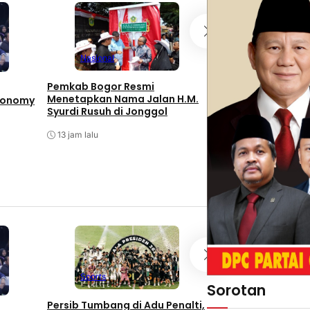
Nasional
Ekonomi
Nasion
Pemkab Bogor Resmi
Menetapkan Nama Jalan H.M.
Economy
Bupati Bogor Rud
Syurdi Rusuh di Jonggol
Meresmikan Pasa
Jonggol, Jadi Pa
13 jam lalu
Terbesar di Jabar
20 jam lalu
Sports
Nasional
Sorotan
Persib Tumbang di Adu Penalti,