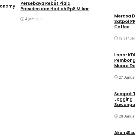
Pemkab Bogor Re
Persebaya Rebut Piala
Menetapkan Nama
Economy
Presiden dan Hadiah Rp8 Miliar
Syurdi Rusuh di J
Merasa Di
4 jam lalu
Satpol P
13 jam lalu
Coffee
12 Januar
Lapor KD
Pembongk
Muara De
27 Janua
Sempat T
Jogging T
Sawangan
28 Janua
Akun @su