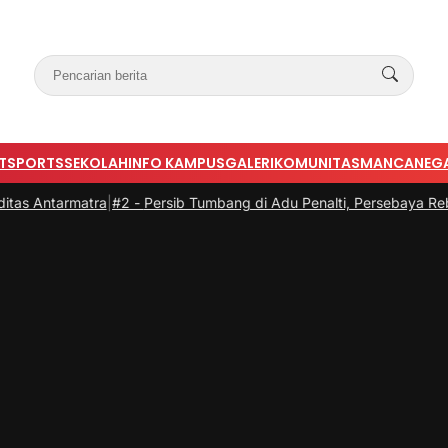
T
SPORTS
SEKOLAH
INFO KAMPUS
GALERI
KOMUNITAS
MANCANEG
atra
|
#2 -
Persib Tumbang di Adu Penalti, Persebaya Rebut Piala Pre