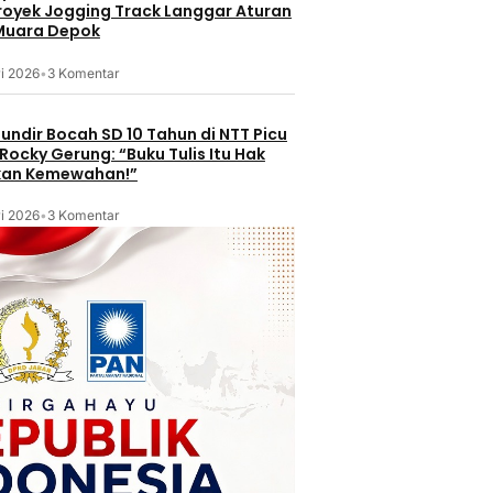
Proyek Jogging Track Langgar Aturan
 Muara Depok
i 2026
•
3 Komentar
undir Bocah SD 10 Tahun di NTT Picu
Rocky Gerung: “Buku Tulis Itu Hak
kan Kemewahan!”
i 2026
•
3 Komentar