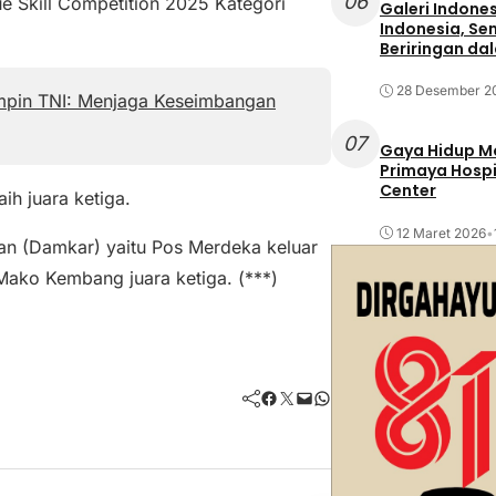
06
 Skill Competition 2025 Kategori
Galeri Indone
Indonesia, Se
Beriringan da
28 Desember 2
pin TNI: Menjaga Keseimbangan
07
Gaya Hidup Mo
Primaya Hospi
Center
ih juara ketiga.
12 Maret 2026
•
 (Damkar) yaitu Pos Merdeka keluar
Mako Kembang juara ketiga. (***)
Facebook
Twitter
Mail
WhatsApp