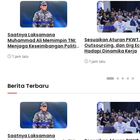
Kolom
Nasional
Nasional
Saatnya Laksamana
Sesuaikan Aturan PKWT,
Muhammad Ali Memimpin TNI:
Outsourcing, dan Gig 
Menjaga Keseimbangan Politik
Hadapi Dinamika Kerja
dan Soliditas Antarmatra
1 jam lalu
1 jam lalu
Berita Terbaru
Kolom
Nasional
Nasional
Saatnya Laksamana