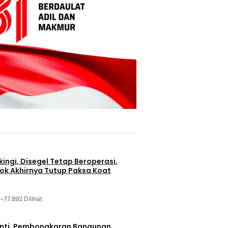
ingi, Disegel Tetap Beroperasi,
ok Akhirnya Tutup Paksa Koat
•
77.892 Dilihat
nti, Pembongkaran Bangunan