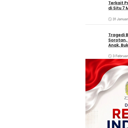
Terkait 
di Situ 7
31 Januar
Tragedi B
Sorotan, 
Anak, Bu
3 Februar