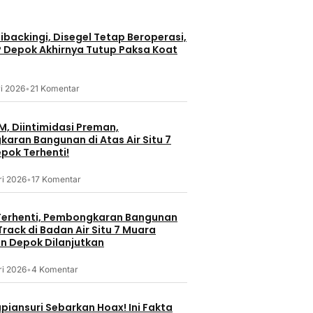
smi
Pelajar Harus Jadi Pembentuk
dengan Moon
 Jalan H.M.
Ruang Digital yang Aman,
Hotel Ciput
onggol
Bukan Sekadar Pengguna
backingi, Disegel Tetap Beroperasi,
18 jam lalu
P Depok Akhirnya Tutup Paksa Koat
18 jam lalu
i 2026
•
21 Komentar
M, Diintimidasi Preman,
aran Bangunan di Atas Air Situ 7
pok Terhenti!
ri 2026
•
17 Komentar
erhenti, Pembongkaran Bangunan
rack di Badan Air Situ 7 Muara
 Depok Dilanjutkan
ri 2026
•
4 Komentar
piansuri Sebarkan Hoax! Ini Fakta