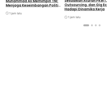
Sesuaikan Aturan PKWT,
Muhammad Ali Memimpin TNI:
Outsourcing, dan Gig 
Menjaga Keseimbangan Politik
Hadapi Dinamika Kerja
dan Soliditas Antarmatra
1 jam lalu
1 jam lalu