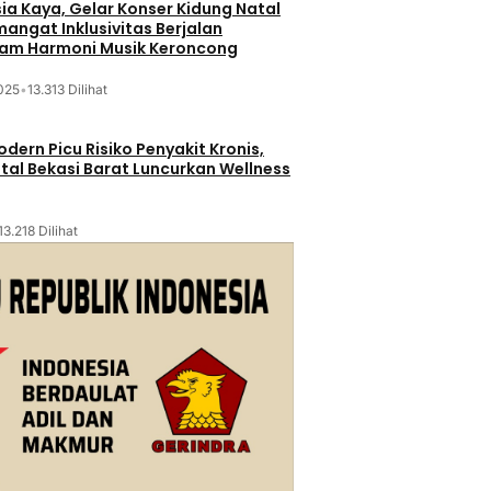
sia Kaya, Gelar Konser Kidung Natal
mangat Inklusivitas Berjalan
lam Harmoni Musik Keroncong
025
•
13.313 Dilihat
dern Picu Risiko Penyakit Kronis,
tal Bekasi Barat Luncurkan Wellness
13.218 Dilihat