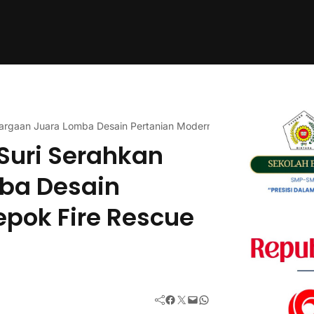
argaan Juara Lomba Desain Pertanian Modern dan Depok Fire Rescu
Suri Serahkan
ba Desain
epok Fire Rescue
Facebook
Twitter
Mail
WhatsApp