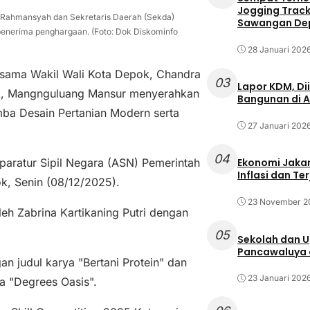
Jogging Track 
a Rahmansyah dan Sekretaris Daerah (Sekda)
Sawangan Dep
enerima penghargaan. (Foto: Dok Diskominfo
28 Januari 202
rsama Wakil Wali Kota Depok, Chandra
03
Lapor KDM, D
k, Mangnguluang Mansur menyerahkan
Bangunan di A
ba Desain Pertanian Modern serta
27 Januari 202
04
aratur Sipil Negara (ASN) Pemerintah
Ekonomi Jakar
Inflasi dan T
k, Senin (08/12/2025).
23 November 2
eh Zabrina Kartikaning Putri dengan
05
Sekolah dan 
Pancawaluya d
n judul karya "Bertani Protein" dan
23 Januari 202
ya "Degrees Oasis".