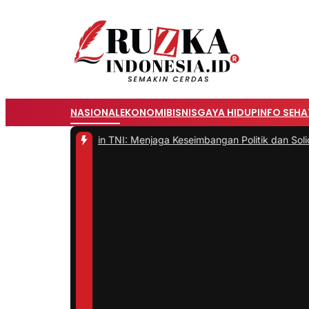
NASIONAL
EKONOMI
BISNIS
GAYA HIDUP
INFO SEHA
emimpin TNI: Menjaga Keseimbangan Politik dan Soliditas Antarm