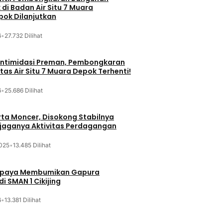
di Badan Air Situ 7 Muara
ok Dilanjutkan
6
•
27.732 Dilihat
iintimidasi Preman, Pembongkaran
tas Air Situ 7 Muara Depok Terhenti!
6
•
25.686 Dilihat
ta Moncer, Disokong Stabilnya
erjaganya Aktivitas Perdagangan
025
•
13.485 Dilihat
Upaya Membumikan Gapura
i SMAN 1 Cikijing
6
•
13.381 Dilihat