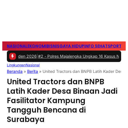
NASIONAL
EKONOMI
BISNIS
GAYA HIDUP
INFO SEHAT
SPORTS
S
esiden 2026
|
#2 -
Polres Majalengka Ungkap 16 Kasus Narkoba Selama
Lingkungan
Nasional
Beranda
»
Berita
»
United Tractors dan BNPB Latih Kader Desa 
United Tractors dan BNPB
Latih Kader Desa Binaan Jadi
Fasilitator Kampung
Tangguh Bencana di
Surabaya