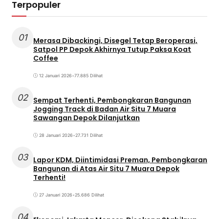
Terpopuler
01
Merasa Dibackingi, Disegel Tetap Beroperasi,
Satpol PP Depok Akhirnya Tutup Paksa Koat
Coffee
12 Januari 2026
•
77.885 Dilihat
02
Sempat Terhenti, Pembongkaran Bangunan
Jogging Track di Badan Air Situ 7 Muara
Sawangan Depok Dilanjutkan
28 Januari 2026
•
27.731 Dilihat
03
Lapor KDM, Diintimidasi Preman, Pembongkaran
Bangunan di Atas Air Situ 7 Muara Depok
Terhenti!
27 Januari 2026
•
25.686 Dilihat
04