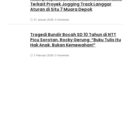
Terkait Proyek Jogging Track Langgar
Aturan di Situ 7 Muara Depok
31 Januari 2026
•
3 Komentar
Tragedi Bundir Bocah SD 10 Tahun di NTT
Picu Sorotan, Rocky Gerung: “Buku Tulis Itu
Hak Anak, Bukan Kemewahan!”
3 Februari 2026
•
3 Komentar