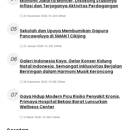
Ekonomi Jakarta Moncer, Disokong Stabilnya
Inflasi dan Terjaganya Aktivitas Perdagangan
23 November 2025
•
13.324 Dilihat
05
Sekolah dan Upaya Membumikan Gapura
Pancawaluya di SMAN 1 Cikijing
23 Januari 2026
•
13.220 Dilihat
06
Galeri Indonesia Kaya, Gelar Konser Kidung
Natal Indonesia, Semangat Inklusivitas Berjalan
Beriringan dalam Harmoni Musik Keroncong
28 Desember 2025
•
13.148 Dilihat
07
Gaya Hidup Modern Picu Risiko Penyakit Kronis,
Primaya Hospital Bekasi Barat Luncurkan
Wellness Center
12 Maret 2026
•
13.060 Dilihat