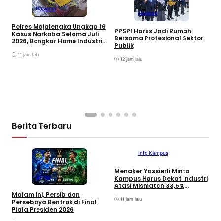
Nasional
Nasional
S
Polres Majalengka Ungkap 16
K
PPSPI Harus Jadi Rumah
Kasus Narkoba Selama Juli
R
Bersama Profesional Sektor
2026, Bongkar Home Industri
P
Publik
Tembakau Sintetis
11 jam lalu
12 jam lalu
Berita Terbaru
Info Kampus
Menaker Yassierli Minta
Sports
Kampus Harus Dekat Industri
Atasi Mismatch 33,5%
P
Lulusan
Malam Ini, Persib dan
K
11 jam lalu
Persebaya Bentrok di Final
2
Piala Presiden 2026
T