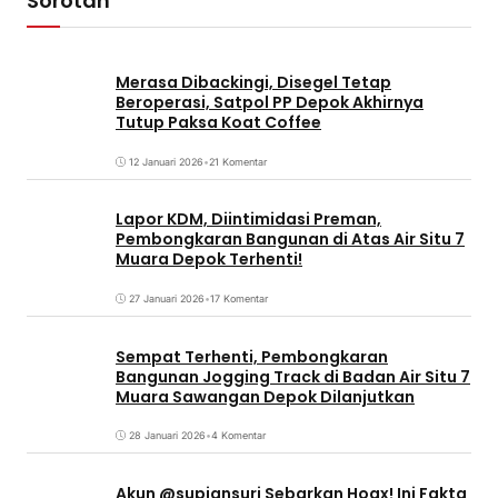
Sorotan
Merasa Dibackingi, Disegel Tetap
Beroperasi, Satpol PP Depok Akhirnya
Tutup Paksa Koat Coffee
12 Januari 2026
•
21 Komentar
Lapor KDM, Diintimidasi Preman,
Pembongkaran Bangunan di Atas Air Situ 7
Muara Depok Terhenti!
27 Januari 2026
•
17 Komentar
Sempat Terhenti, Pembongkaran
Bangunan Jogging Track di Badan Air Situ 7
Muara Sawangan Depok Dilanjutkan
28 Januari 2026
•
4 Komentar
Akun @supiansuri Sebarkan Hoax! Ini Fakta