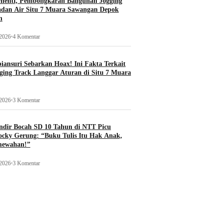
rhenti, Pembongkaran Bangunan Jogging
adan Air Situ 7 Muara Sawangan Depok
n
 2026
•
4 Komentar
ansuri Sebarkan Hoax! Ini Fakta Terkait
ging Track Langgar Aturan di Situ 7 Muara
 2026
•
3 Komentar
ndir Bocah SD 10 Tahun di NTT Picu
ocky Gerung: “Buku Tulis Itu Hak Anak,
mewahan!”
 2026
•
3 Komentar