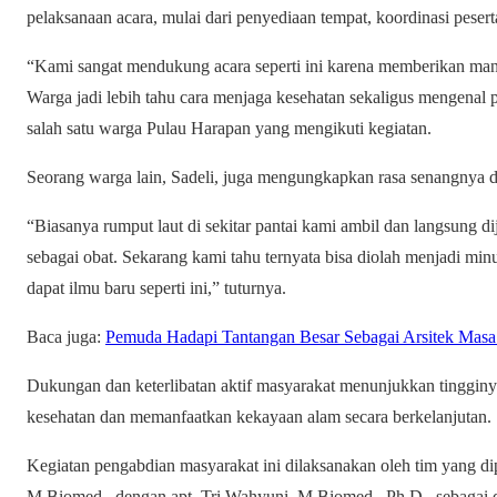
pelaksanaan acara, mulai dari penyediaan tempat, koordinasi peser
“Kami sangat mendukung acara seperti ini karena memberikan man
Warga jadi lebih tahu cara menjaga kesehatan sekaligus mengenal pot
salah satu warga Pulau Harapan yang mengikuti kegiatan.
Seorang warga lain, Sadeli, juga mengungkapkan rasa senangnya da
“Biasanya rumput laut di sekitar pantai kami ambil dan langsung 
sebagai obat. Sekarang kami tahu ternyata bisa diolah menjadi mi
dapat ilmu baru seperti ini,” tuturnya.
Baca juga:
Pemuda Hadapi Tantangan Besar Sebagai Arsitek Mas
Dukungan dan keterlibatan aktif masyarakat menunjukkan tinggin
kesehatan dan memanfaatkan kekayaan alam secara berkelanjutan.
Kegiatan pengabdian masyarakat ini dilaksanakan oleh tim yang dip
M.Biomed., dengan apt. Tri Wahyuni, M.Biomed., Ph.D., sebagai