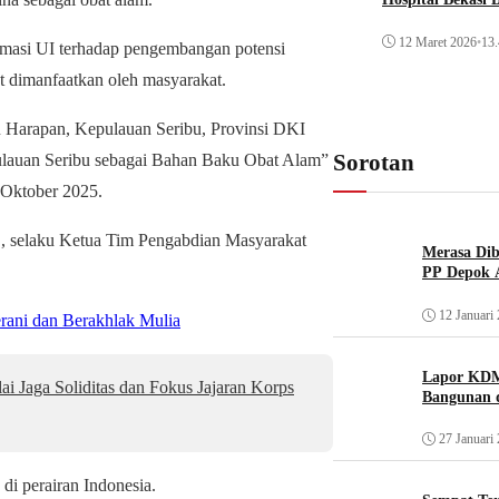
12 Maret 2026
•
13.
armasi UI terhadap pengembangan potensi
at dimanfaatkan oleh masyarakat.
 Harapan, Kepulauan Seribu, Provinsi DKI
Sorotan
pulauan Seribu sebagai Bahan Baku Obat Alam”
 Oktober 2025.
d., selaku Ketua Tim Pengabdian Masyarakat
Merasa Diba
PP Depok A
12 Januari
rani dan Berakhlak Mulia
Lapor KDM
 Jaga Soliditas dan Fokus Jajaran Korps
Bangunan d
27 Januari
di perairan Indonesia.