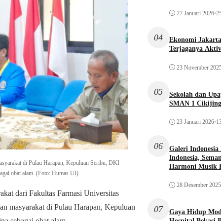
27 Januari 2026
•
25
04
Ekonomi Jakarta 
Terjaganya Akti
23 November 202
05
Sekolah dan Up
SMAN 1 Cikijin
23 Januari 2026
•
13
06
Galeri Indonesia
Indonesia, Seman
syarakat di Pulau Harapan, Kepuluan Seribu, DKI
Harmoni Musik 
bagai obat alam. (Foto: Humas UI)
28 Desember 2025
at dari Fakultas Farmasi Universitas
an masyarakat di Pulau Harapan, Kepuluan
07
Gaya Hidup Mode
na sebagai obat alam.
Hospital Bekasi 