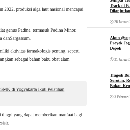
Sempat Te
Track di B
 2022, produksi alga laut nasional mencapai
Dilanjutka
28 Januari
klat genus Padina, termasuk Padina Minor,
ia danSargassum.
Akun @supi
Proyek Jog
Depok
iki aktivitas farmakologis penting, seperti
mbangkan sebagai bahan baku obat alam.
31 Januari
Tragedi Bu
Sorotan, R
Bukan Ke
MK di Yogyakarta Ikuti Pelatihan
3 Februari
ai tinggi yang dapat memberikan manfaat bagi
isir.