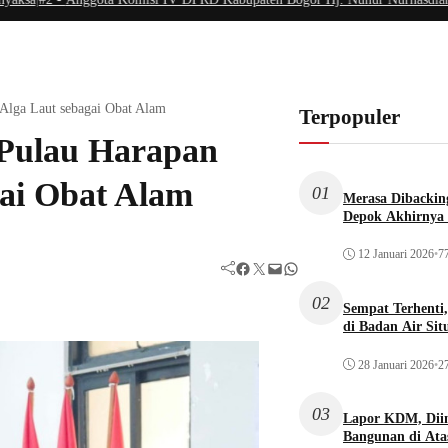
Alga Laut sebagai Obat Alam
Terpopuler
Pulau Harapan
ai Obat Alam
01
Merasa Dibacking
Depok Akhirnya 
12 Januari 2026
•
77
Facebook
Twitter
Mail
WhatsApp
02
Sempat Terhenti
di Badan Air Si
28 Januari 2026
•
27
03
Lapor KDM, Dii
Bangunan di Atas