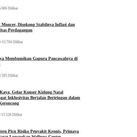
.686 Dilihat
Moncer, Disokong Stabilnya Inflasi dan
vitas Perdagangan
5
•
13.704 Dilihat
aya Membumikan Gapura Pancawaluya di
g
.595 Dilihat
 Kaya, Gelar Konser Kidung Natal
gat Inklusivitas Berjalan Beriringan dalam
Keroncong
•
13.526 Dilihat
rn Picu Risiko Penyakit Kronis, Primaya
Barat Luncurkan Wellness Center