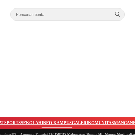
AT
SPORTS
SEKOLAH
INFO KAMPUS
GALERI
KOMUNITAS
MANCAN
-
Anggota Komisi IV DPRD Kabupaten Bogor Hj. Nunur Nurhasdian Santuni 