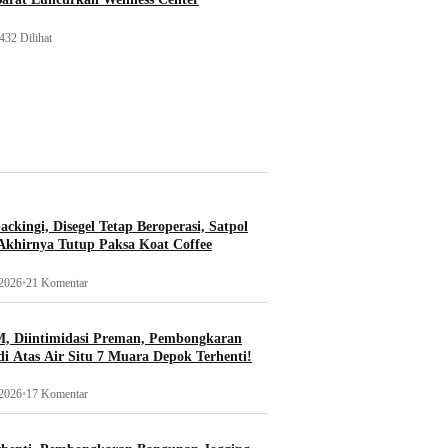
432 Dilihat
ckingi, Disegel Tetap Beroperasi, Satpol
khirnya Tutup Paksa Koat Coffee
 2026
•
21 Komentar
, Diintimidasi Preman, Pembongkaran
i Atas Air Situ 7 Muara Depok Terhenti!
 2026
•
17 Komentar