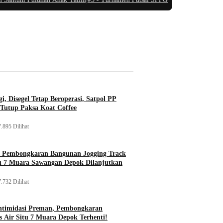
i, Disegel Tetap Beroperasi, Satpol PP
Tutup Paksa Koat Coffee
.895 Dilihat
, Pembongkaran Bangunan Jogging Track
tu 7 Muara Sawangan Depok Dilanjutkan
.732 Dilihat
ntimidasi Preman, Pembongkaran
 Air Situ 7 Muara Depok Terhenti!