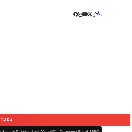
EGARA
Puluhan Anak Yatim
|
#3 -
Turnamen Futsal SPPG di Kecamatan Tanjungsari Bo