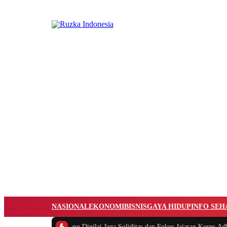
NASIONAL
EKONOMI
BISNIS
GAYA HIDUP
INFO SEH
an Jaksa Agung Dinilai Jaga Soliditas dan Fokus Jajaran Korps Adhyaksa
|
#2 