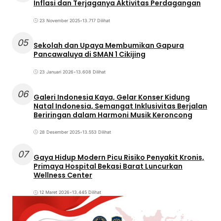
Inflasi dan Terjaganya Aktivitas Perdagangan
23 November 2025
•
13.717 Dilihat
05
Sekolah dan Upaya Membumikan Gapura
Pancawaluya di SMAN 1 Cikijing
23 Januari 2026
•
13.608 Dilihat
06
Galeri Indonesia Kaya, Gelar Konser Kidung
Natal Indonesia, Semangat Inklusivitas Berjalan
Beriringan dalam Harmoni Musik Keroncong
28 Desember 2025
•
13.553 Dilihat
07
Gaya Hidup Modern Picu Risiko Penyakit Kronis,
Primaya Hospital Bekasi Barat Luncurkan
Wellness Center
12 Maret 2026
•
13.445 Dilihat