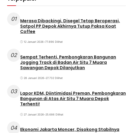
01
Merasa Dibackingi, Disegel Tetap Beroperasi,
Satpol PP Depok Akhirnya Tutup Paksa Koat
Coffee
12 Januari 2026
•
77.896 Dilihat
02
Sempat Terhenti, Pembongkaran Bangunan
Jogging Track di Badan Air Situ 7 Muara
Sawangan Depok Dilanjutkan
28 Januari 2026
•
27.732 Dilihat
03
Lapor KDM, Diintimidasi Preman, Pembongkaran
Bangunan di Atas Air Situ 7 Muara Depok
Terhenti!
27 Januari 2026
•
25.686 Dilihat
04
Ekonomi Jakarta Moncer, Disokong Stabilnya