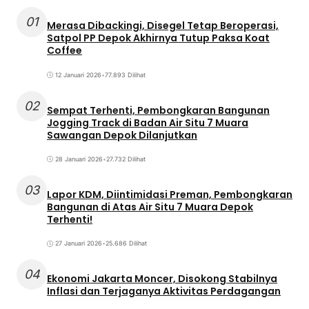
01
Merasa Dibackingi, Disegel Tetap Beroperasi,
Satpol PP Depok Akhirnya Tutup Paksa Koat
Coffee
12 Januari 2026
•
77.893 Dilihat
02
Sempat Terhenti, Pembongkaran Bangunan
Jogging Track di Badan Air Situ 7 Muara
Sawangan Depok Dilanjutkan
28 Januari 2026
•
27.732 Dilihat
03
Lapor KDM, Diintimidasi Preman, Pembongkaran
Bangunan di Atas Air Situ 7 Muara Depok
Terhenti!
27 Januari 2026
•
25.686 Dilihat
04
Ekonomi Jakarta Moncer, Disokong Stabilnya
Inflasi dan Terjaganya Aktivitas Perdagangan