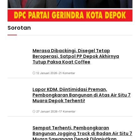
Sorotan
Merasa Dibackingi, Disegel Tetap
Beroperasi, Satpol PP Depok Akhirnya
Tutup Paksa Koat Coffee
12 Januari 2026
•
21 Komentar
Lapor KDM, Diintimidasi Preman,
Pembongkaran Bangunan di Atas Air Situ 7
Muara Depok Terhenti!
27 Januari 2026
•
17 Komentar
Sempat Terhenti, Pembongkaran
Bangunan Jogging Track di Badan Air Situ 7
Muara Sawangan Depok Dilanjutkan