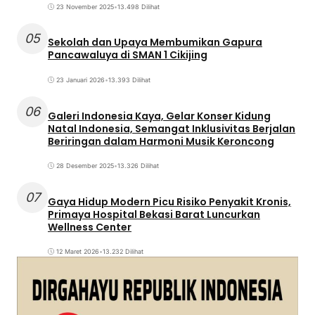
23 November 2025
•
13.498 Dilihat
05
Sekolah dan Upaya Membumikan Gapura
Pancawaluya di SMAN 1 Cikijing
23 Januari 2026
•
13.393 Dilihat
06
Galeri Indonesia Kaya, Gelar Konser Kidung
Natal Indonesia, Semangat Inklusivitas Berjalan
Beriringan dalam Harmoni Musik Keroncong
28 Desember 2025
•
13.326 Dilihat
07
Gaya Hidup Modern Picu Risiko Penyakit Kronis,
Primaya Hospital Bekasi Barat Luncurkan
Wellness Center
12 Maret 2026
•
13.232 Dilihat