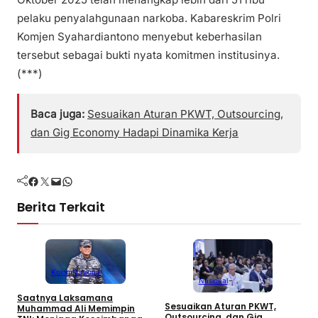
pelaku penyalahgunaan narkoba. Kabareskrim Polri
Komjen Syahardiantono menyebut keberhasilan
tersebut sebagai bukti nyata komitmen institusinya.
(***)
Baca juga:
Sesuaikan Aturan PKWT, Outsourcing,
dan Gig Economy Hadapi Dinamika Kerja
Facebook
Twitter
Mail
WhatsApp
Berita Terkait
Kolom
Nasional
Nasional
Saatnya Laksamana
P
Sesuaikan Aturan PKWT,
Muhammad Ali Memimpin
M
Outsourcing, dan Gig