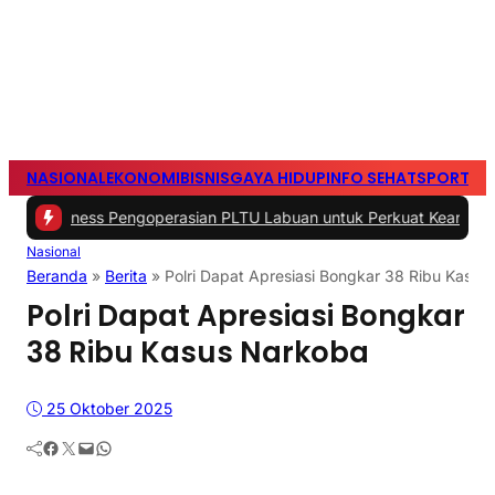
NASIONAL
EKONOMI
BISNIS
GAYA HIDUP
INFO SEHAT
SPORTS
S
ss Pengoperasian PLTU Labuan untuk Perkuat Keandalan Pasokan L
Nasional
Beranda
»
Berita
»
Polri Dapat Apresiasi Bongkar 38 Ribu Kasus
Polri Dapat Apresiasi Bongkar
38 Ribu Kasus Narkoba
25 Oktober 2025
Facebook
Twitter
Mail
WhatsApp