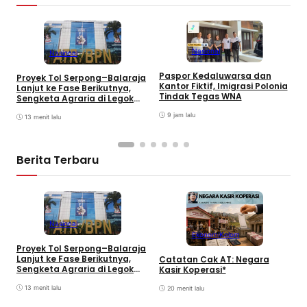
Nasional
Nasional
Paspor Kedaluwarsa dan
Proyek Tol Serpong–Balaraja
M
Kantor Fiktif, Imigrasi Polonia
Lanjut ke Fase Berikutnya,
P
Tindak Tegas WNA
Sengketa Agraria di Legok
R
Menanti Solusi Pemerintah
k
9 jam lalu
13 menit lalu
Berita Terbaru
Nasional
Ekonomi
Kolom
Proyek Tol Serpong–Balaraja
M
Lanjut ke Fase Berikutnya,
Catatan Cak AT: Negara
D
Sengketa Agraria di Legok
Kasir Koperasi*
Menanti Solusi Pemerintah
13 menit lalu
20 menit lalu