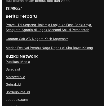
pula liputan dalam bentuk foto dan video.
Berita Terbaru
Proyek Tol Serpong–Balaraja Lanjut ke Fase Berikutnya,
Sengketa Agraria di Legok Menanti Solusi Pemerintah
Catatan Cak AT: Negara Kasir Koperasi*
Meriah Festival Perahu Naga Depok di Situ Rawa Kalong
Ruzka Network
Publikasi Media
Sajada.id
Motoresto.id
Gebrak.id
Borderjournal.id
Jedadulu.com