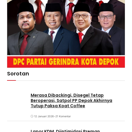
Sorotan
Merasa Dibackingi, Disegel Tetap
Beroperasi, Satpol PP Depok Akhirnya
Tutup Paksa Koat Coffee
12 Januari 2026
•
21 Komentar
Lapor KDM, Diintimidasi Preman,