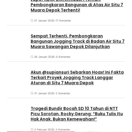
Pembongkaran Bangunan di Atas Air Situ 7
Muara Depok Terhenti!
27 Januari 2026
•
17 Komentar
Sempat Terhenti, Pembongkaran
Bangunan Jogging Track di Badan Air Situ 7
Muara Sawangan Depok Dilanjutkan
28 Januari 2026
•
4 Komentar
Akun @supiansuri Sebarkan Hoax! Ini Fakta
Terkait Proyek Jogging Track Langgar
Aturan di Situ 7 Muara Depok
31 Januari 2026
•
3 Komentar
Tragedi Bundir Bocah SD 10 Tahun di NTT
Picu Sorotan, Rocky Gerung: “Buku Tulis Itu
Hak Anak, Bukan Kemewahan!”
3 Februari 2026
•
3 Komentar