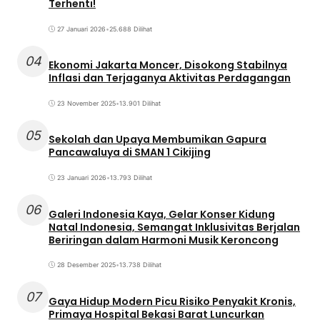
Terhenti!
27 Januari 2026
•
25.688 Dilihat
04
Ekonomi Jakarta Moncer, Disokong Stabilnya
Inflasi dan Terjaganya Aktivitas Perdagangan
23 November 2025
•
13.901 Dilihat
05
Sekolah dan Upaya Membumikan Gapura
Pancawaluya di SMAN 1 Cikijing
23 Januari 2026
•
13.793 Dilihat
06
Galeri Indonesia Kaya, Gelar Konser Kidung
Natal Indonesia, Semangat Inklusivitas Berjalan
Beriringan dalam Harmoni Musik Keroncong
28 Desember 2025
•
13.738 Dilihat
07
Gaya Hidup Modern Picu Risiko Penyakit Kronis,
Primaya Hospital Bekasi Barat Luncurkan