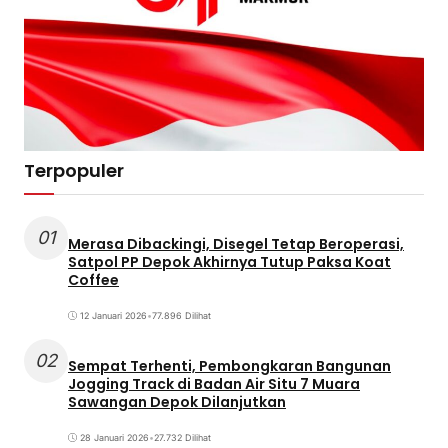
Terpopuler
01
Merasa Dibackingi, Disegel Tetap Beroperasi,
Satpol PP Depok Akhirnya Tutup Paksa Koat
Coffee
12 Januari 2026
•
77.896 Dilihat
02
Sempat Terhenti, Pembongkaran Bangunan
Jogging Track di Badan Air Situ 7 Muara
Sawangan Depok Dilanjutkan
28 Januari 2026
•
27.732 Dilihat