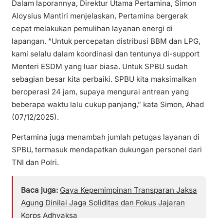
Dalam laporannya, Direktur Utama Pertamina, Simon
Aloysius Mantiri menjelaskan, Pertamina bergerak
cepat melakukan pemulihan layanan energi di
lapangan. “Untuk percepatan distribusi BBM dan LPG,
kami selalu dalam koordinasi dan tentunya di-support
Menteri ESDM yang luar biasa. Untuk SPBU sudah
sebagian besar kita perbaiki. SPBU kita maksimalkan
beroperasi 24 jam, supaya mengurai antrean yang
beberapa waktu lalu cukup panjang,” kata Simon, Ahad
(07/12/2025).
Pertamina juga menambah jumlah petugas layanan di
SPBU, termasuk mendapatkan dukungan personel dari
TNI dan Polri.
Baca juga:
Gaya Kepemimpinan Transparan Jaksa
Agung Dinilai Jaga Soliditas dan Fokus Jajaran
Korps Adhyaksa