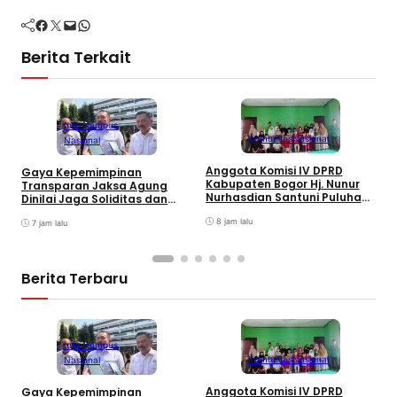
Facebook
Twitter
Mail
WhatsApp
Berita Terkait
Info Kampus
Komunitas
Nasional
Nasional
Anggota Komisi IV DPRD
Gaya Kepemimpinan
T
Kabupaten Bogor Hj. Nunur
Transparan Jaksa Agung
K
Nurhasdian Santuni Puluhan
Dinilai Jaga Soliditas dan
B
Anak Yatim
Fokus Jajaran Korps
K
8 jam lalu
Adhyaksa
7 jam lalu
I
Berita Terbaru
Info Kampus
Komunitas
Nasional
Nasional
Anggota Komisi IV DPRD
Gaya Kepemimpinan