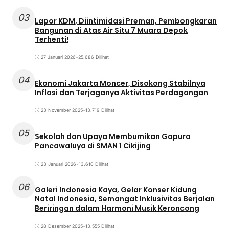
03
Lapor KDM, Diintimidasi Preman, Pembongkaran
Bangunan di Atas Air Situ 7 Muara Depok
Terhenti!
27 Januari 2026
•
25.686 Dilihat
04
Ekonomi Jakarta Moncer, Disokong Stabilnya
Inflasi dan Terjaganya Aktivitas Perdagangan
23 November 2025
•
13.719 Dilihat
05
Sekolah dan Upaya Membumikan Gapura
Pancawaluya di SMAN 1 Cikijing
23 Januari 2026
•
13.610 Dilihat
06
Galeri Indonesia Kaya, Gelar Konser Kidung
Natal Indonesia, Semangat Inklusivitas Berjalan
Beriringan dalam Harmoni Musik Keroncong
28 Desember 2025
•
13.555 Dilihat