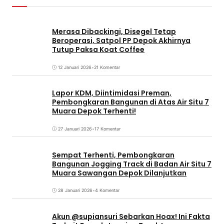
Merasa Dibackingi, Disegel Tetap
Beroperasi, Satpol PP Depok Akhirnya
Tutup Paksa Koat Coffee
12 Januari 2026
•
21 Komentar
Lapor KDM, Diintimidasi Preman,
Pembongkaran Bangunan di Atas Air Situ 7
Muara Depok Terhenti!
27 Januari 2026
•
17 Komentar
Sempat Terhenti, Pembongkaran
Bangunan Jogging Track di Badan Air Situ 7
Muara Sawangan Depok Dilanjutkan
28 Januari 2026
•
4 Komentar
Akun @supiansuri Sebarkan Hoax! Ini Fakta