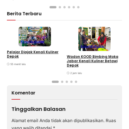
Berita Terbaru
Komunitas
Kuliner
Komunitas
Kuliner
M
Pelajar Diajak Kenali Kuliner
P
Depok
Wadon KOOD Bimbing Moka
R
Jabar Kenali Kuliner Betawi
k
55 menit lalu
Depok
2 jam lalu
Komentar
Tinggalkan Balasan
Alamat email Anda tidak akan dipublikasikan.
Ruas
yang wajib ditandai
*