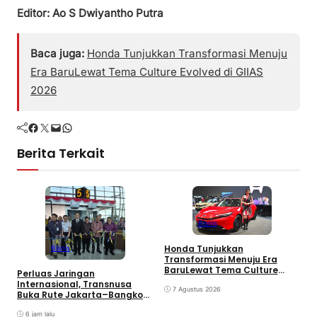
Editor: Ao S Dwiyantho Putra
Baca juga:
Honda Tunjukkan Transformasi Menuju
Era BaruLewat Tema Culture Evolved di GIIAS
2026
Facebook
Twitter
Mail
WhatsApp
Berita Terkait
Bisnis
G
Honda Tunjukkan
Bisnis
B
Transformasi Menuju Era
S
BaruLewat Tema Culture
Perluas Jaringan
Evolved di GIIAS 2026
Internasional, Transnusa
7 Agustus 2026
Buka Rute Jakarta–Bangkok
via Suvarnabhumi
6 jam lalu