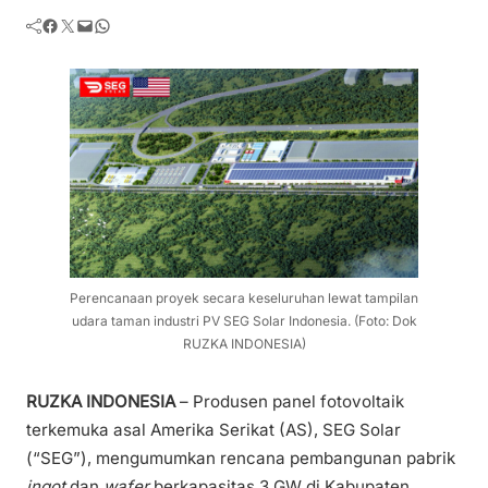
Facebook
Twitter
Mail
WhatsApp
Perencanaan proyek secara keseluruhan lewat tampilan
udara taman industri PV SEG Solar Indonesia. (Foto: Dok
RUZKA INDONESIA)
RUZKA INDONESIA
– Produsen panel fotovoltaik
terkemuka asal Amerika Serikat (AS), SEG Solar
(“SEG”), mengumumkan rencana pembangunan pabrik
ingot
dan
wafer
berkapasitas 3 GW di Kabupaten