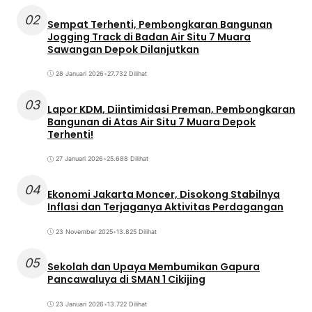
02
Sempat Terhenti, Pembongkaran Bangunan
Jogging Track di Badan Air Situ 7 Muara
Sawangan Depok Dilanjutkan
28 Januari 2026
•
27.732 Dilihat
03
Lapor KDM, Diintimidasi Preman, Pembongkaran
Bangunan di Atas Air Situ 7 Muara Depok
Terhenti!
27 Januari 2026
•
25.688 Dilihat
04
Ekonomi Jakarta Moncer, Disokong Stabilnya
Inflasi dan Terjaganya Aktivitas Perdagangan
23 November 2025
•
13.825 Dilihat
05
Sekolah dan Upaya Membumikan Gapura
Pancawaluya di SMAN 1 Cikijing
23 Januari 2026
•
13.722 Dilihat