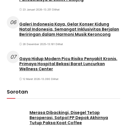
23 Januari 2026
•
13.251 Dilihat
06
Galeri Indonesia Kaya, Gelar Konser Kidung
Natal Indonesia, Semangat Inklusivitas Berjalan
Beriringan dalam Harmoni Musik Keroncong
28 Desember 2025
•
13.181 Dilihat
07
Gaya Hidup Modern Picu Risiko Penyakit Kronis,
Primaya Hospital Bekasi Barat Luncurkan
Wellness Center
12 Maret 2026
•
13.090 Dilihat
Sorotan
Merasa Dibackingi, Disegel Tetap
Beroperasi, Satpol PP Depok Akhirnya
Tutup Paksa Koat Coffee