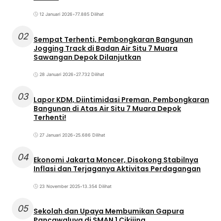
12 Januari 2026
•
77.885 Dilihat
02
Sempat Terhenti, Pembongkaran Bangunan
Jogging Track di Badan Air Situ 7 Muara
Sawangan Depok Dilanjutkan
28 Januari 2026
•
27.732 Dilihat
03
Lapor KDM, Diintimidasi Preman, Pembongkaran
Bangunan di Atas Air Situ 7 Muara Depok
Terhenti!
27 Januari 2026
•
25.686 Dilihat
04
Ekonomi Jakarta Moncer, Disokong Stabilnya
Inflasi dan Terjaganya Aktivitas Perdagangan
23 November 2025
•
13.354 Dilihat
05
Sekolah dan Upaya Membumikan Gapura
Pancawaluya di SMAN 1 Cikijing