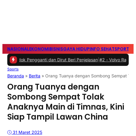
NASIONAL
EKONOMI
BISNIS
GAYA HIDUP
INFO SEHAT
SPORTS
S
ok Pengganti dan Dirut Beri Penjelasan
|
#2 -
Volvo Rayakan 99 Tahu
Sports
Beranda
»
Berita
»
Orang Tuanya dengan Sombong Sempat Tolak 
Orang Tuanya dengan
Sombong Sempat Tolak
Anaknya Main di Timnas, Kini
Siap Tampil Lawan China
31 Maret 2025