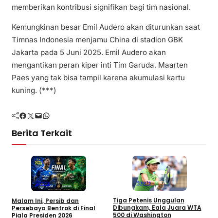
memberikan kontribusi signifikan bagi tim nasional.
Kemungkinan besar Emil Audero akan diturunkan saat
Timnas Indonesia menjamu China di stadion GBK
Jakarta pada 5 Juni 2025. Emil Audero akan
mengantikan peran kiper inti Tim Garuda, Maarten
Paes yang tak bisa tampil karena akumulasi kartu
kuning. (***)
Facebook
Twitter
Mail
WhatsApp
Berita Terkait
Sports
Sports
P
Tiga Petenis Unggulan
Malam Ini, Persib dan
I
Dibungkam, Eala Juara WTA
Persebaya Bentrok di Final
0
500 di Washington
Piala Presiden 2026
M