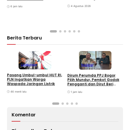
4 Agustus 2026
6 jam lalu
Berita Terbaru
Lingkungan
Nasional
Pasang Umbul-umbul HUT RI,
Dirum Perumda PPJ Bogor
D
PLN Ingatkan Warga
Pilih Mundur, Pemkot Godok
P
Waspada Jaringan Listrik
Pengganti dan Dirut Beri
P
Penjelasan
46 menit lalu
1 jam lalu
Komentar