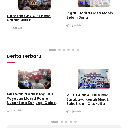
Kolom
Kolom
S
Ingat! Derita Gaza Masih
Catatan Cak AT: Fatwa
M
Belum Sirna
Haram Nuklir
T
P
8 jam lalu
7 jam lalu
A
Berita Terbaru
Nasional
Info Sehat
D
Gus Wahid dan Pengurus
MILKU Ajak 4.000 Siswa
E
Yayasan Masjid Pantai
Surabaya Kenali Minat,
L
Nusantara Kunjungi Gaido
Bakat, dan Cita-cita
P
Group, Sepakati Kolaborasi
Pengembangan Ekonomi
3 jam lalu
4 jam lalu
Syariah