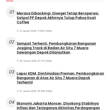
01
Merasa Dibackingi, Disegel Tetap Beroperasi,
Satpol PP Depok Akhirnya Tutup Paksa Koat
Coffee
12 Januari 2026
•
77.893 Dilihat
02
Sempat Terhenti, Pembongkaran Bangunan
Jogging Track di Badan Air Situ 7 Muara
Sawangan Depok Dilanjutkan
28 Januari 2026
•
27.732 Dilihat
03
Lapor KDM, Diintimidasi Preman, Pembongkaran
Bangunan di Atas Air Situ 7 Muara Depok
Terhenti!
27 Januari 2026
•
25.686 Dilihat
04
Ekonomi Jakarta Moncer, Disokong Stabilnya
Inflasi dan Terjaganya Aktivitas Perdagangan