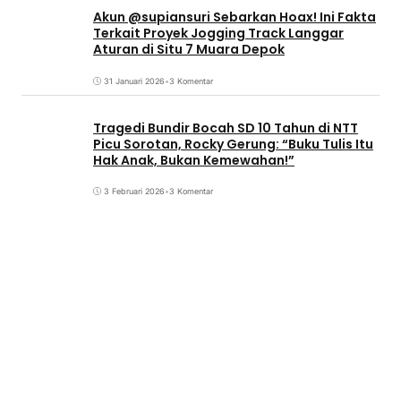
Akun @supiansuri Sebarkan Hoax! Ini Fakta
Terkait Proyek Jogging Track Langgar
Aturan di Situ 7 Muara Depok
31 Januari 2026
•
3 Komentar
Tragedi Bundir Bocah SD 10 Tahun di NTT
Picu Sorotan, Rocky Gerung: “Buku Tulis Itu
Hak Anak, Bukan Kemewahan!”
3 Februari 2026
•
3 Komentar