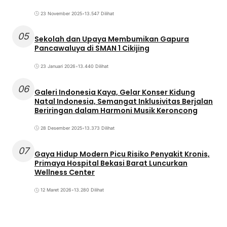
23 November 2025
•
13.547 Dilihat
05
Sekolah dan Upaya Membumikan Gapura
Pancawaluya di SMAN 1 Cikijing
23 Januari 2026
•
13.440 Dilihat
06
Galeri Indonesia Kaya, Gelar Konser Kidung
Natal Indonesia, Semangat Inklusivitas Berjalan
Beriringan dalam Harmoni Musik Keroncong
28 Desember 2025
•
13.373 Dilihat
07
Gaya Hidup Modern Picu Risiko Penyakit Kronis,
Primaya Hospital Bekasi Barat Luncurkan
Wellness Center
12 Maret 2026
•
13.280 Dilihat